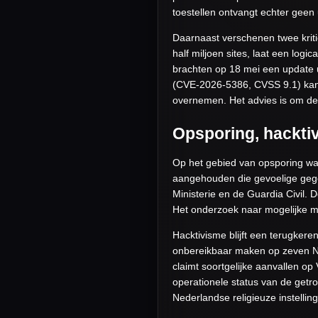
toestellen ontvangt echter geen 
Daarnaast verschenen twee kriti
half miljoen sites, laat een lo
brachten op 18 mei een update 
(CVE-2026-5386, CVSS 9.1) kan e
overnemen. Het advies is om dez
Opsporing, hackti
Op het gebied van opsporing was
aangehouden die gevoelige gege
Ministerie en de Guardia Civil.
Het onderzoek naar mogelijke m
Hacktivisme blijft een terugker
onbereikbaar maken op zeven N
claimt soortgelijke aanvallen o
operationele status van de get
Nederlandse religieuze instellin