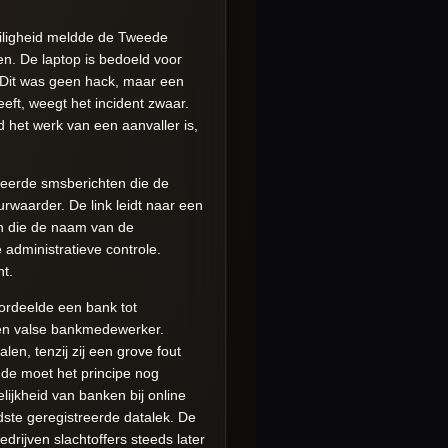
Veiligheid meldde de Tweede
en. De laptop is bedoeld voor
. Dit was geen hack, maar een
ft, weegt het incident zwaar.
jd het werk van een aanvaller is,
seerde smsberichten die de
waarder. De link leidt naar een
ten die de naam van de
administratieve controle.
nt.
ordeelde een bank tot
 een valse bankmedewerker.
en, tenzij zij een grove fout
onde moet het principe nog
ijkheid van banken bij online
ste geregistreerde datalek. De
rijven slachtoffers steeds later