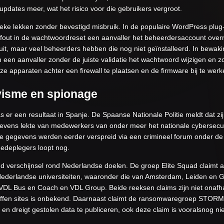
updates meer, wat het risico voor die gebruikers vergroot.
eke lekken zonder bevestigd misbruik. In de populaire WordPress plug-i
gicafout in de wachtwoordreset een aanvaller het beheerdersaccount ov
uit, maar veel beheerders hebben die nog niet geïnstalleerd. In bew
en aanvaller zonder de juiste validatie het wachtwoord wijzigen en z
e apparaten achter een firewall te plaatsen en de firmware bij te werk
visme en spionage
 er een resultaat in Spanje. De Spaanse Nationale Politie meldt dat zi
vens lekte van medewerkers van onder meer het nationale cybersecuri
 De gegevens werden eerder verspreid via een crimineel forum onder 
edeplegers loopt nog.
end verschijnsel rond Nederlandse doelen. De groep Elite Squad claimt 
ederlandse universiteiten, waaronder die van Amsterdam, Leiden en
p VDL Bus en Coach en VDL Group. Beide reeksen claims zijn niet onafh
roffen sites is onbekend. Daarnaast claimt de ransomwaregroep STO
g en dreigt gestolen data te publiceren, ook deze claim is vooralsnog ni