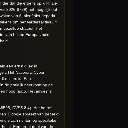
der dat die ergens op klikt. De
CVE-2026-9739) het mogelijk dat
akte van AI bleef niet beperkt
 tekens om beheerdersacties uit
n dezelfde chatbot. Het
del van buiten Europa zoals
heid.
lp een ernstig lek in
lt. Het Nationaal Cyber
dt misbruikt. Een
in de praktijk neerkomt op de
en hoog risico. Het advies is
8595, CVSS 8.4). Het betreft
ogen. Google spreekt van beperkt
n die zich richten op specifieke
rhelpt. Een groot deel van de