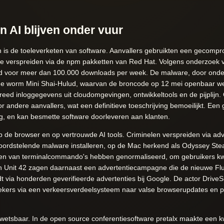
n AI blijven onder vuur
is de toeleverketen van software. Aanvallers gebruikten een gecompr
e verspreiden via de npm pakketten van Red Hat. Volgens onderzoek v
ed voor meer dan 100.000 downloads per week. De malware, door ond
nde worm Mini Shai-Hulud, waarvan de broncode op 12 mei openbaar w
ed inloggegevens uit cloudomgevingen, ontwikkeltools en de pijplijn.
or andere aanvallers, wat een definitieve toeschrijving bemoeilijkt. Een 
ang, en kan besmette software doorleveren aan klanten.
p de browser en op vertrouwde AI tools. Criminelen verspreiden via adv
rdstelende malware installeren, op de Mac herkend als Odyssey Ste
voeren van terminalcommando's hebben genormaliseerd, om gebruikers
n Unit 42 zagen daarnaast een advertentiecampagne die de nieuwe Flu
 via honderden geverifieerde advertenties bij Google. De actor Drive
oekers via een verkeersverdeelsysteem naar valse browserupdates en pla
wetsbaar. In de open source conferentiesoftware pretalx maakte een