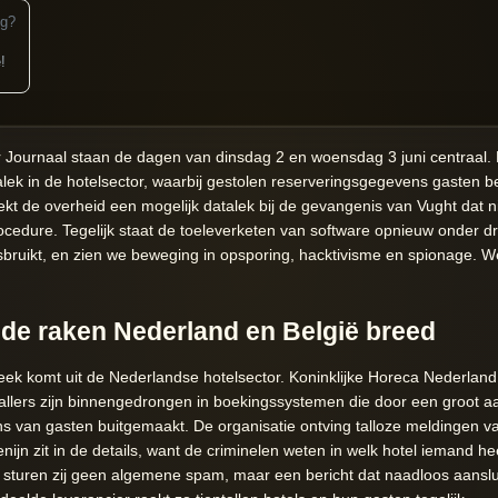
ig?
!
r Journaal staan de dagen van dinsdag 2 en woensdag 3 juni centraal.
ek in de hotelsector, waarbij gestolen reserveringsgegevens gasten b
kt de overheid een mogelijk datalek bij de gevangenis van Vught dat n
edure. Tegelijk staat de toeleverketen van software opnieuw onder dr
sbruikt, en zien we beweging in opsporing, hacktivisme en spionage. 
ude raken Nederland en België breed
ek komt uit de Nederlandse hotelsector. Koninklijke Horeca Nederlan
allers zijn binnengedrongen in boekingssystemen die door een groot a
ns van gasten buitgemaakt. De organisatie ontving talloze meldingen v
nijn zit in de details, want de criminelen weten in welk hotel iemand h
turen zij geen algemene spam, maar een bericht dat naadloos aansluit