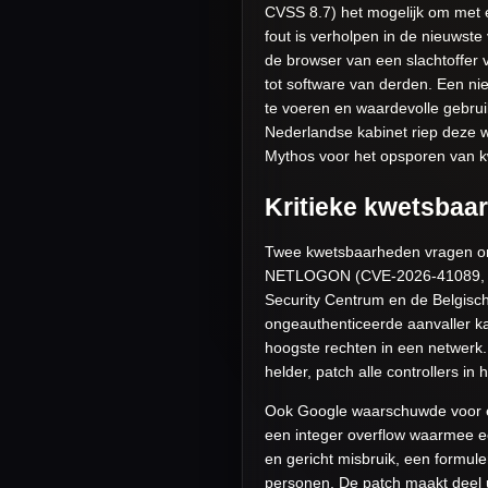
CVSS 8.7) het mogelijk om met e
fout is verholpen in de nieuwst
de browser van een slachtoffer 
tot software van derden. Een ni
te voeren en waardevolle gebru
Nederlandse kabinet riep deze w
Mythos voor het opsporen van kw
Kritieke kwetsbaar
Twee kwetsbaarheden vragen onmi
NETLOGON (CVE-2026-41089, CVS
Security Centrum en de Belgisc
ongeauthenticeerde aanvaller ka
hoogste rechten in een netwerk.
helder, patch alle controllers i
Ook Google waarschuwde voor ee
een integer overflow waarmee ee
en gericht misbruik, een formule
personen. De patch maakt deel u