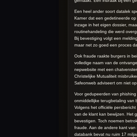
gemaakt. Eén inbraak bij een ged
Een heel ander soort datalek sp
Kamer dat een gedetineerde op e
inzage in het eigen dossier, ma
routinehandeling die werd overg
Bij bevestiging volgt een melding
maar net zo goed een proces dat
Ook fraude raakte burgers in b
volledige naam van de ontvange
nepwebsite met een chatvenster i
Christelijke Mutualiteit misbru
Safeonweb adviseert om niet op l
Voor gedupeerden van phishing 
onmiddellijke terugbetaling van
Volgens het officiële persberich
van de klant kan bewijzen. Het g
bevestigen. Toch noemen betrokk
fraude. Aan de andere kant van
databank bevat nu ruim 17 milja