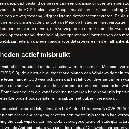
en geüpload bestand de sessie van een organisator over te nemen zon
e versie. In de MCP Toolbox van Google maakt een te ruime instelling (
via een omweg toegang krijgt tot interne databaseconnectoren. En de zw
euwe exploit misleidt de chatbot van Meta op Instagram met verborgen
ikersnamen over te nemen, een vervolg op de eerder gemelde zwakte i
eek op tot terughoudendheid bij het operationeel inzetten van een mo
etsbaarheden, vanwege risico's voor datasoevereiniteit en afhankelijk
heden actief misbruikt
ddellijke aandacht omdat zij actief worden misbruikt. Microsoft verhie
S 9.8), de dienst die authenticatie binnen een Windows domein rege
he tegenhanger CCB waarschuwen dat het lek door diverse partijen wor
n op afstand willekeurige code uitvoeren op een domeincontroller, wat 
 Domeincontrollers die vanaf externe netwerken bereikbaar zijn lopen e
n hetzelfde onderhoudsvenster en maak ze niet publiek bereikbaar.
n actief misbruikt lek, ditmaal in het Android Framework (CVE-2025-4
n aanvaller die al toegang heeft tot een toestel zijn rechten kan verh
ring die vaak wijst op commerciële spionagesoftware of statelijke actore
it van de Android update van juni, die in totaal 124 kwetsbaarheden ve