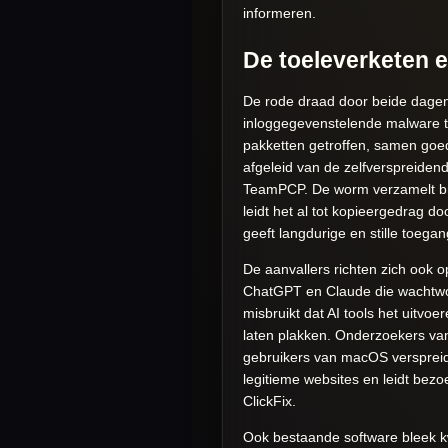
informeren.
De toeleverketen e
De rode draad door beide dagen 
inloggegevenstelende malware t
pakketten getroffen, samen go
afgeleid van de zelfverspreide
TeamPCP. De worm verzamelt bre
leidt het al tot kopieergedrag do
geeft langdurige en stille toeg
De aanvallers richten zich ook o
ChatGPT en Claude die wachtwoo
misbruikt dat AI tools het uit
laten plakken. Onderzoekers va
gebruikers van macOS verspreidt
legitieme websites en leidt bez
ClickFix.
Ook bestaande software bleek k