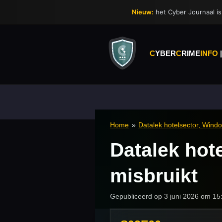
Ga
Nieuw:
het Cyber Journaal is 
direct
naar
de
hoofdinhoud
C
YBER
C
RIME
INFO
Home
»
Datalek hotelsector, Win
Datalek hot
misbruikt
Gepubliceerd op 3 juni 2026 om 15