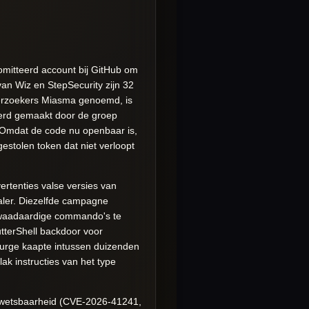
omitteerd account bij GitHub om
an Wiz en StepSecurity zijn 32
erzoekers Miasma genoemd, is
erd gemaakt door de groep
 Omdat de code nu openbaar is,
gestolen token dat niet verloopt
ertenties valse versies van
aler. Diezelfde campagne
 kwaadaardige commando's te
tterShell backdoor voor
Surge kaapte intussen duizenden
k instructies van het type
 kwetsbaarheid (CVE-2026-41241,