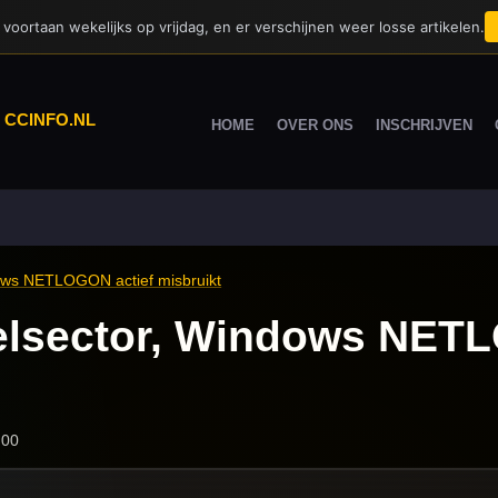
voortaan wekelijks op vrijdag, en er verschijnen weer losse artikelen.
|
CCINFO.NL
HOME
OVER ONS
INSCHRIJVEN
dows NETLOGON actief misbruikt
elsector, Windows NET
:00