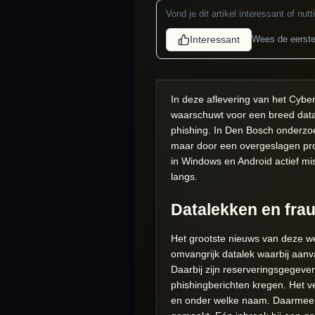
Vond je dit artikel interessant of nutt
Interessant
Wees de eerste
In deze aflevering van het Cybe
waarschuwt voor een breed datal
phishing. In Den Bosch onderzoe
maar door een overgeslagen proc
in Windows en Android actief mi
langs.
Datalekken en fra
Het grootste nieuws van deze we
omvangrijk datalek waarbij aanv
Daarbij zijn reserveringsgegeve
phishingberichten kregen. Het ve
en onder welke naam. Daarmee s