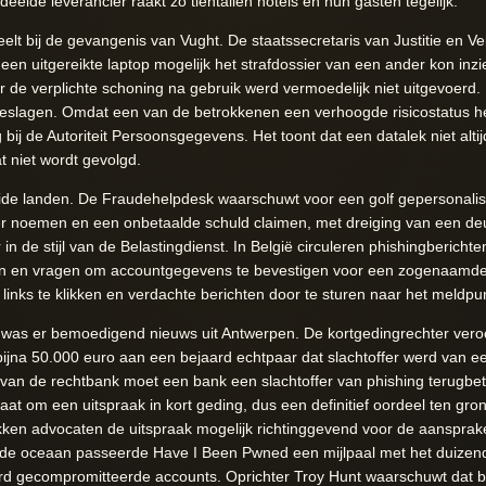
eelde leverancier raakt zo tientallen hotels en hun gasten tegelijk.
eelt bij de gevangenis van Vught. De staatssecretaris van Justitie en 
en uitgereikte laptop mogelijk het strafdossier van een ander kon inzi
ar de verplichte schoning na gebruik werd vermoedelijk niet uitgevoerd
eslagen. Omdat een van de betrokkenen een verhoogde risicostatus hee
 bij de Autoriteit Persoonsgegevens. Het toont dat een datalek niet alti
 niet wordt gevolgd.
eide landen. De Fraudehelpdesk waarschuwt voor een golf gepersonali
r noemen en een onbetaalde schuld claimen, met dreiging van een deur
n de stijl van de Belastingdienst. In België circuleren phishingberich
iken en vragen om accountgegevens te bevestigen voor een zogenaamde 
inks te klikken en verdachte berichten door te sturen naar het meldpu
was er bemoedigend nieuws uit Antwerpen. De kortgedingrechter vero
 bijna 50.000 euro aan een bejaard echtpaar dat slachtoffer werd van
t van de rechtbank moet een bank een slachtoffer van phishing terugbetal
aat om een uitspraak in kort geding, dus een definitief oordeel ten gr
en advocaten de uitspraak mogelijk richtinggevend voor de aansprakel
 de oceaan passeerde Have I Been Pwned een mijlpaal met het duizend
rd gecompromitteerde accounts. Oprichter Troy Hunt waarschuwt dat bed