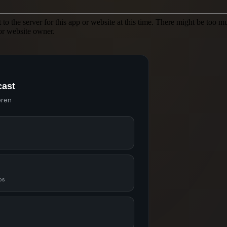
cast
eren
ps