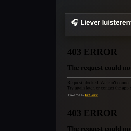
🎧 Liever luistere
Powered by
RedCircle