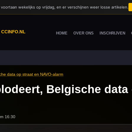
voortaan wekelijks op vrijdag, en er verschijnen weer losse artikelen.
|
CCINFO.NL
HOME
OVER ONS
INSCHRIJVEN
ische data op straat en NAVO-alarm
lodeert, Belgische data 
m
om 16:30