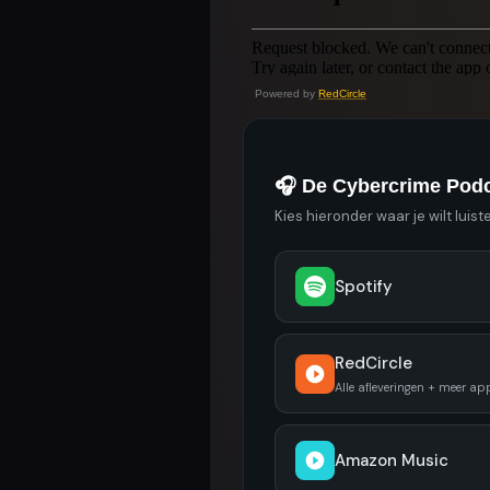
Powered by
RedCircle
🎧 De Cybercrime Pod
Kies hieronder waar je wilt luist
Spotify
RedCircle
Alle afleveringen + meer ap
Amazon Music