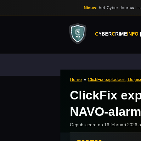
Ga
Nieuw:
het Cyber Journaal is 
direct
naar
de
hoofdinhoud
C
YBER
C
RIME
INFO
Home
»
ClickFix explodeert, Belg
ClickFix exp
NAVO-alar
Gepubliceerd op 16 februari 2026 