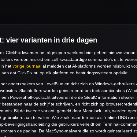
: vier varianten in drie dagen
iek ClickFix kwamen het afgelopen weekend vier geheel nieuwe varianten
chtoffers worden misleid om zelf kwaadaardige commando's uit te voere
in het
vorige journaal
al meldden dat AI-platforms worden misbruikt vo
 aan dat ClickFix nu op elk platform en besturingssysteem opduikt.
 door onderzoekers van LevelBlue en richt zich op Windows-gebruikers
ebsites. Slachtoffers worden geinstrueerd om toetscombinaties (Windo
 een PowerShell-opdracht uitvoeren die de StealC information stealer i
 bestanden naar de schijf te schrijven, en richt zich op browsercredenti
unts. Bij de tweede variant, gemeld door Moonlock Lab, worden open
gebruikers aan te vallen. Wie zoekt naar termen als "online DNS reso
ep-beveiligingshandleiding die gebruikers verleidt om Terminal-comman
bezochten de pagina. De MacSync-malware die zo wordt geinstalleerd ste