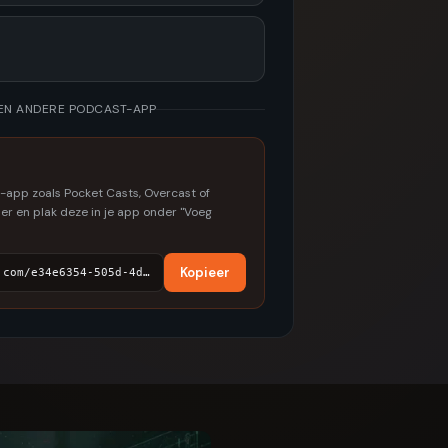
EEN ANDERE PODCAST-APP
-app zoals Pocket Casts, Overcast of
er en plak deze in je app onder "Voeg
Kopieer
https://feeds.redcircle.com/e34e6354-505d-4db4-8d02-3e4cc033e174