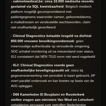
-
cabinetmedical.be: circa 10.000 medische records
geclaimd via SQL kwetsbaarheid
: Belgisch medisch
platform mogelijk gecompromitteerd met
patiëntgegevens waaronder namen, geboortedatums,
e-mailadressen en versleutelde wachtwoorden, claim
niet onafhankelijk geverifieerd
-
Clinical Diagnostics betaalde losgeld na diefstal
850.000 vrouwen bevolkingsonderzoek
: geen
meervoudige authenticatie op verouderde omgeving,
SOC schakel monitoring uit na misverstand over status,
IGJ constateert dat NEN 7510 norm niet werd nageleefd
-
IGJ: Clinical Diagnostics voerde geen
onafhankelijke beveiligingsaudit uit
: risico bij
gegevensverwerking niet periodiek in kaart gebracht, AP
voert parallel onderzoek en kan boetes op basis van de
AVG opleggen
-
D66 Kamerleden El Boujdaini en Rooderkerk
stellen vragen aan ministers Van Weel en Letschert
:
opheldering gevraagd over getroffen Nederlandse