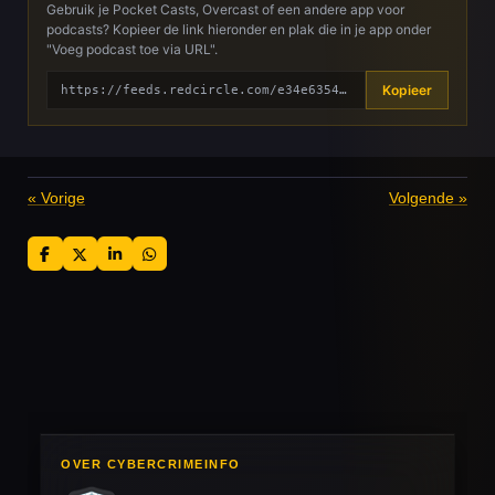
Gebruik je Pocket Casts, Overcast of een andere app voor
podcasts? Kopieer de link hieronder en plak die in je app onder
"Voeg podcast toe via URL".
Kopieer
https://feeds.redcircle.com/e34e6354-505d-4db4-8d02-3e4cc033e174
«
Vorige
Volgende
»
D
D
S
D
e
e
h
e
l
e
a
l
e
l
r
e
n
e
n
OVER CYBERCRIMEINFO