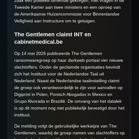
zaak een politieke dimensie gekregen, met vragen in de
Tweede Kamer aan twee ministers en een oproep van
de Amerikaanse Huizencommissie voor Binnenlandse
Veiligheid aan Instructure om te getuigen.
The Gentlemen claimt INT en
cabinetmedical.be
Op 14 mei 2026 publiceerde The Gentlemen
ransomwaregroep op haar darkweb portaal vier nieuwe
slachtoffers. Onder de geclaimde organisaties bevindt
zich het Instituut voor de Nederlandse Taal uit
Nederland. Naast de Nederlandse taalinstelling claimt
de groep ook verantwoordelijk te zijn voor aanvallen op
Digiprint in Polen, Ponisch Abogados in Mexico en
Grupo Alvorada in Brazilië. De omvang van het datalek
is op dit moment nog niet publiekelijk bevestigd door het
instituut.
De melding volgt de gebruikelijke werkwijze van The
Gentlemen, waarbij de groep namen van slachtoffers op