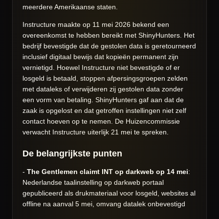
meerdere Amerikaanse staten.
Instructure maakte op 11 mei 2026 bekend een
overeenkomst te hebben bereikt met ShinyHunters. Het
bedrijf bevestigde dat de gestolen data is geretourneerd
inclusief digitaal bewijs dat kopieën permanent zijn
vernietigd. Hoewel Instructure niet bevestigde of er
losgeld is betaald, stoppen afpersingsgroepen zelden
met dataleks of verwijderen zij gestolen data zonder
een vorm van betaling. ShinyHunters gaf aan dat de
zaak is opgelost en dat getroffen instellingen niet zelf
contact hoeven op te nemen. De Huizencommissie
verwacht Instructure uiterlijk 21 mei te spreken.
De belangrijkste punten
-
The Gentlemen claimt INT op darkweb op 14 mei
:
Nederlandse taalinstelling op darkweb portaal
gepubliceerd als drukmateriaal voor losgeld, websites al
offline na aanval 5 mei, omvang datalek onbevestigd