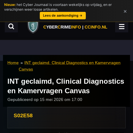
Nieuw:
het Cyber Journaal is voortaan wekelijks op vrijdag, en er
Ga
verschijnen weer losse artikelen.
×
direct
Lees de aankondiging →
naar
de
C
YBER
C
RIME
INFO
|
CCINFO.NL
hoofdinhoud
Home
»
INT geclaimd, Clinical Diagnostics en Kamervragen
Canvas
INT geclaimd, Clinical Diagnostics
en Kamervragen Canvas
Gepubliceerd op 15 mei 2026 om 17:00
S02E58