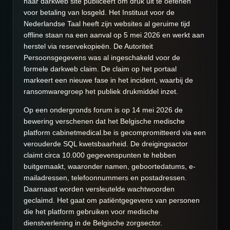
haar darkweb site publiceert om druk uit te oefenen
voor betaling van losgeld. Het Instituut voor de
Nederlandse Taal heeft zijn websites al geruime tijd
offline staan na een aanval op 5 mei 2026 en werkt aan
herstel via reservekopieën. De Autoriteit
Persoonsgegevens was al ingeschakeld voor de
formele darkweb claim. De claim op het portaal
markeert een nieuwe fase in het incident, waarbij de
ransomwaregroep het publiek drukmiddel inzet.
Op een ondergronds forum is op 14 mei 2026 de
bewering verschenen dat het Belgische medische
platform cabinetmedical.be is gecompromitteerd via een
verouderde SQL kwetsbaarheid. De dreigingsactor
claimt circa 10.000 gegevenspunten te hebben
buitgemaakt, waaronder namen, geboortedatums, e-
mailadressen, telefoonnummers en postadressen.
Daarnaast worden versleutelde wachtwoorden
geclaimd. Het gaat om patiëntgegevens van personen
die het platform gebruiken voor medische
dienstverlening in de Belgische zorgsector.