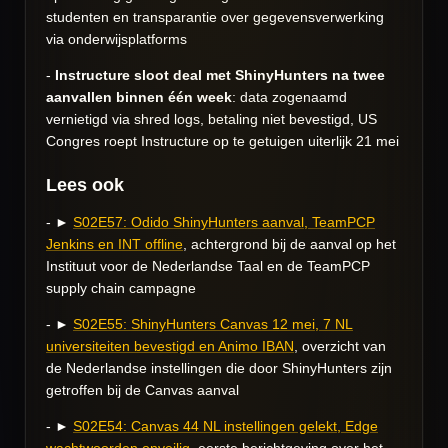
studenten en transparantie over gegevensverwerking
via onderwijsplatforms
-
Instructure sloot deal met ShinyHunters na twee
aanvallen binnen één week
: data zogenaamd
vernietigd via shred logs, betaling niet bevestigd, US
Congres roept Instructure op te getuigen uiterlijk 21 mei
Lees ook
- ►
S02E57: Odido ShinyHunters aanval, TeamPCP
Jenkins en INT offline
, achtergrond bij de aanval op het
Instituut voor de Nederlandse Taal en de TeamPCP
supply chain campagne
- ►
S02E55: ShinyHunters Canvas 12 mei, 7 NL
universiteiten bevestigd en Animo IBAN
, overzicht van
de Nederlandse instellingen die door ShinyHunters zijn
getroffen bij de Canvas aanval
- ►
S02E54: Canvas 44 NL instellingen gelekt, Edge