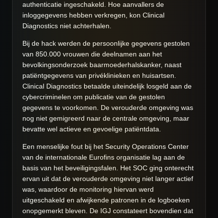
authenticatie ingeschakeld. Hoe aanvallers de
inloggegevens hebben verkregen, kon Clinical
Diagnostics niet achterhalen.
Bij de hack werden de persoonlijke gegevens gestolen
van 850.000 vrouwen die deelnamen aan het
bevolkingsonderzoek baarmoederhalskanker, naast
patiëntgegevens van privéklinieken en huisartsen.
Clinical Diagnostics betaalde uiteindelijk losgeld aan de
cybercriminelen om publicatie van de gestolen
gegevens te voorkomen. De verouderde omgeving was
nog niet gemigreerd naar de centrale omgeving, maar
bevatte wel actieve en gevoelige patiëntdata.
Een menselijke fout bij het Security Operations Center
van de internationale Eurofins organisatie lag aan de
basis van het beveiligingsfalen. Het SOC ging onterecht
ervan uit dat de verouderde omgeving niet langer actief
was, waardoor de monitoring hiervan werd
uitgeschakeld en afwijkende patronen in de logboeken
onopgemerkt bleven. De IGJ constateert bovendien dat