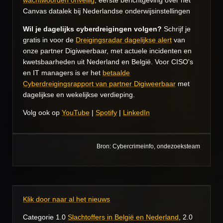
wachtwoorden onveilig
, eerste berichtgeving over het
Canvas datalek bij Nederlandse onderwijsinstellingen
Wil je dagelijks cyberdreigingen volgen?
Schrijf je
gratis in voor de
Dreigingsradar dagelijkse alert
van
onze partner Digiweerbaar, met actuele incidenten en
kwetsbaarheden uit Nederland en België. Voor CISO's
en IT managers is er het
betaalde
Cyberdreigingsrapport van partner Digiweerbaar
met
dagelijkse en wekelijkse verdieping.
Volg ook op
YouTube
|
Spotify
|
LinkedIn
Bron: Cybercrimeinfo, ondezoeksteam
Klik door naar al het nieuws
Categorie 1.0
Slachtoffers in België en Nederland
, 2.0