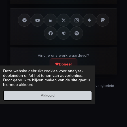
Vind je ons werk waardevol?
Doneer
Deze website gebruikt cookies voor analyse-
doeleinden en/of het tonen van advertenties.
Door gebruik te blijven maken van de site gaat u
hiermee akkoord.
Security Disclaimer
Security.txt
AI Bot Disclaimer
Privacybeleid
Cookieverklaring
Sitemap
Akkoord
Laatst bijgewerkt:
7 augustus 2026
© 2017 – 2026 Cybercrimeinfo