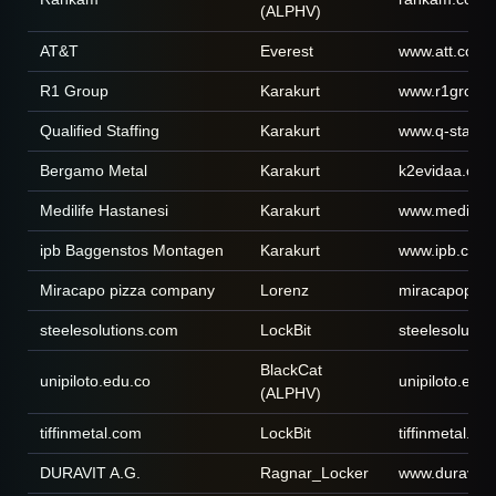
(ALPHV)
AT&T
Everest
www.att.com
R1 Group
Karakurt
www.r1group.i
Qualified Staffing
Karakurt
www.q-staffi
Bergamo Metal
Karakurt
k2evidaa.com
Medilife Hastanesi
Karakurt
www.medilife.
ipb Baggenstos Montagen
Karakurt
www.ipb.ch
Miracapo pizza company
Lorenz
miracapopizz
steelesolutions.com
LockBit
steelesolutio
BlackCat
unipiloto.edu.co
unipiloto.edu.
(ALPHV)
tiffinmetal.com
LockBit
tiffinmetal.co
DURAVIT A.G.
Ragnar_Locker
www.duravit.