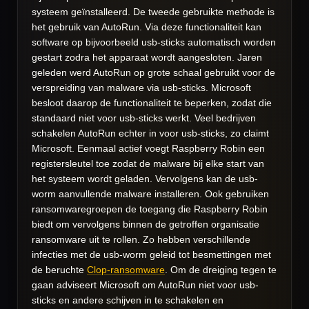
systeem geïnstalleerd. De tweede gebruikte methode is
het gebruik van AutoRun. Via deze functionaliteit kan
software op bijvoorbeeld usb-sticks automatisch worden
gestart zodra het apparaat wordt aangesloten. Jaren
geleden werd AutoRun op grote schaal gebruikt voor de
verspreiding van malware via usb-sticks. Microsoft
besloot daarop de functionaliteit te beperken, zodat die
standaard niet voor usb-sticks werkt. Veel bedrijven
schakelen AutoRun echter in voor usb-sticks, zo claimt
Microsoft. Eenmaal actief voegt Raspberry Robin een
registersleutel toe zodat de malware bij elke start van
het systeem wordt geladen. Vervolgens kan de usb-
worm aanvullende malware installeren. Ook gebruiken
ransomwaregroepen de toegang die Raspberry Robin
biedt om vervolgens binnen de getroffen organisatie
ransomware uit te rollen. Zo hebben verschillende
infecties met de usb-worm geleid tot besmettingen met
de beruchte
Clop-ransomware
. Om de dreiging tegen te
gaan adviseert Microsoft om AutoRun niet voor usb-
sticks en andere schijven in te schakelen en