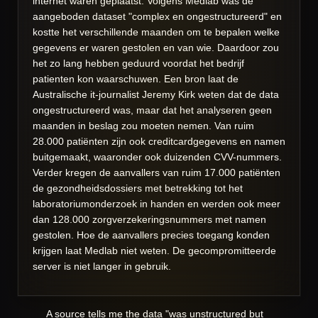
internet waren geplaatst. Volgens Medlab was de
aangeboden dataset "complex en ongestructureerd" en
kostte het verschillende maanden om te bepalen welke
gegevens er waren gestolen en van wie. Daardoor zou
het zo lang hebben geduurd voordat het bedrijf
patienten kon waarschuwen. Een bron laat de
Australische it-journalist Jeremy Kirk weten dat de data
ongestructureerd was, maar dat het analyseren geen
maanden in beslag zou moeten nemen. Van ruim
28.000 patiënten zijn ook creditcardgegevens en namen
buitgemaakt, waaronder ook duizenden CVV-nummers.
Verder kregen de aanvallers van ruim 17.000 patiënten
de gezondheidsdossiers met betrekking tot het
laboratoriumonderzoek in handen en werden ook meer
dan 128.000 zorgverzekeringsnummers met namen
gestolen. Hoe de aanvallers precies toegang konden
krijgen laat Medlab niet weten. De gecompromitteerde
server is niet langer in gebruik.
A source tells me the data "was unstructured but