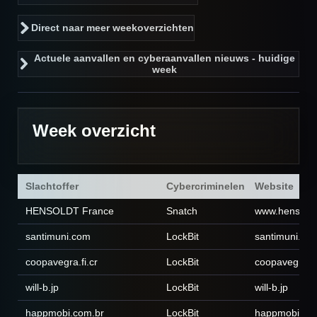
Direct naar meer weekoverzichten
Actuele aanvallen en cyberaanvallen nieuws - huidige
week
Week overzicht
Slachtoffer
Cybercriminelen
Website
HENSOLDT France
Snatch
www.hensoldt.
santimuni.com
LockBit
santimuni.co
coopavegra.fi.cr
LockBit
coopavegra.fi
will-b.jp
LockBit
will-b.jp
happmobi.com.br
LockBit
happmobi.co