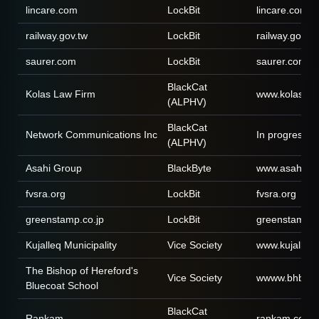
lincare.com
LockBit
lincare.com
railway.gov.tw
LockBit
railway.gov.tw
saurer.com
LockBit
saurer.com
BlackCat
Kolas Law Firm
www.kolaslaw
(ALPHV)
BlackCat
Network Communications Inc
In progress
(ALPHV)
Asahi Group
BlackByte
www.asahigro
fvsra.org
LockBit
fvsra.org
greenstamp.co.jp
LockBit
greenstamp.c
Kujalleq Municipality
Vice Society
www.kujalleq.
The Bishop of Hereford's
Vice Society
wwww.bhbs.he
Bluecoat School
BlackCat
Rankam
rankam.com