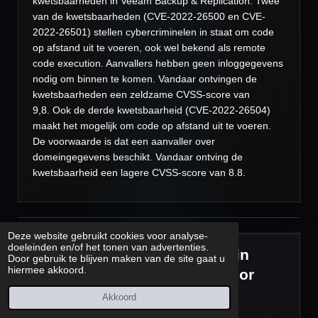
kwetsbaarheden in Veeam Backup & Replication. Twee
van de kwetsbaarheden (CVE-2022-26500 en CVE-
2022-26501) stellen cybercriminelen in staat om code
op afstand uit te voeren, ook wel bekend als remote
code execution. Aanvallers hebben geen inloggegevens
nodig om binnen te komen. Vandaar ontvingen de
kwetsbaarheden een zeldzame CVSS-score van
9,8. Ook de derde kwetsbaarheid (CVE-2022-26504)
maakt het mogelijk om code op afstand uit te voeren.
De voorwaarde is dat een aanvaller over
domeingegevens beschikt. Vandaar ontving de
kwetsbaarheid een lagere CVSS-score van 8.8.
Deze website gebruikt cookies voor analyse-
doeleinden en/of het tonen van advertenties.
VS waarschuwt voor lekken in
Door gebruik te blijven maken van de site gaat u
hiermee akkoord.
Gigabyte-drivers gebruikt door
ransomware
Akkoord