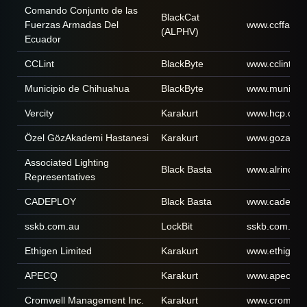
Comando Conjunto de las
BlackCat
Fuerzas Armadas Del
www.ccffaa.mi
(ALPHV)
Ecuador
CCLint
BlackByte
www.cclint.c
Municipio de Chihuahua
BlackByte
www.municipi
Vercity
Karakurt
www.hcp.co.u
Özel GözAkademi Hastanesi
Karakurt
www.gozakade
Associated Lighting
Black Basta
www.alrinc.c
Representatives
CADEPLOY
Black Basta
www.cadeplo
sskb.com.au
LockBit
sskb.com.au
Ethigen Limited
Karakurt
www.ethigen.
APECQ
Karakurt
www.apecq.o
Cromwell Management Inc.
Karakurt
www.cromwell