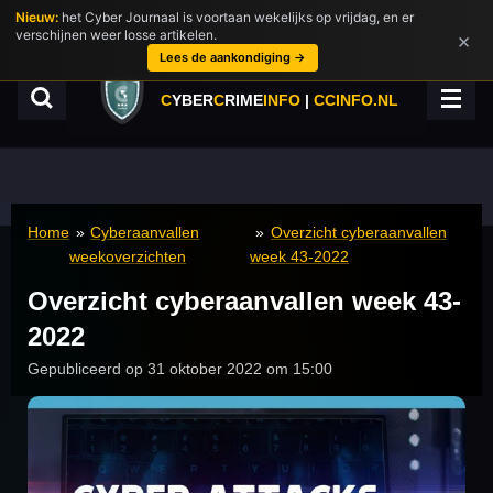
Nieuw:
het Cyber Journaal is voortaan wekelijks op vrijdag, en er
Ga
verschijnen weer losse artikelen.
×
direct
Lees de aankondiging →
naar
de
C
YBER
C
RIME
INFO
|
CCINFO.NL
hoofdinhoud
Home
»
Cyberaanvallen
»
Overzicht cyberaanvallen
weekoverzichten
week 43-2022
Overzicht cyberaanvallen week 43-
2022
Gepubliceerd op 31 oktober 2022 om 15:00