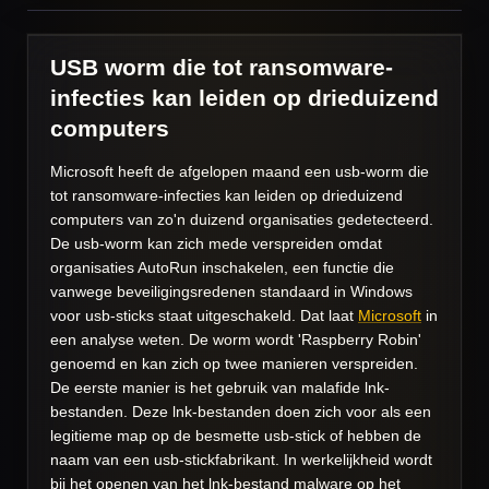
USB worm die tot ransomware-
infecties kan leiden op drieduizend
computers
Microsoft heeft de afgelopen maand een usb-worm die
tot ransomware-infecties kan leiden op drieduizend
computers van zo'n duizend organisaties gedetecteerd.
De usb-worm kan zich mede verspreiden omdat
organisaties AutoRun inschakelen, een functie die
vanwege beveiligingsredenen standaard in Windows
voor usb-sticks staat uitgeschakeld. Dat laat
Microsoft
in
een analyse weten. De worm wordt 'Raspberry Robin'
genoemd en kan zich op twee manieren verspreiden.
De eerste manier is het gebruik van malafide lnk-
bestanden. Deze lnk-bestanden doen zich voor als een
legitieme map op de besmette usb-stick of hebben de
naam van een usb-stickfabrikant. In werkelijkheid wordt
bij het openen van het lnk-bestand malware op het