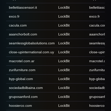
bellettiascensori.it
LockBit
bellettiascenso
exco.fr
LockBit
exco.fr
cacula.com
LockBit
cacula.com
aaanchorbolt.com
LockBit
aaanchorbolt
seamlessglobalsolutions.com
LockBit
seamlessglob
close-upinternational.com.uy
LockBit
close-upinter
macrotel.com.ar
LockBit
macrotel.com
zurifurniture.com
LockBit
zurifurniture
byp-global.com
LockBit
byp-global.c
sociedadbilbaina.com
LockBit
sociedadbilb
gruposanford.com
LockBit
gruposanford
hoosierco.com
LockBit
hoosierco.co