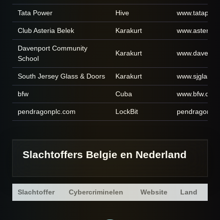
Tata Power
Hive
www.tatapow
Club Asteria Belek
Karakurt
www.asteriah
Davenport Community
Karakurt
www.davenpor
School
South Jersey Glass & Doors
Karakurt
www.sjglassa
bfw
Cuba
www.bfw.de
pendragonplc.com
LockBit
pendragonpl
Slachtoffers Belgie en Nederland
Slachtoffer
Cybercriminelen
Website
Land