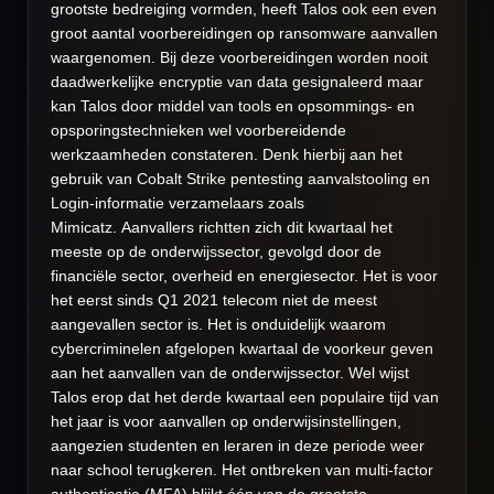
grootste bedreiging vormden, heeft Talos ook een even
groot aantal voorbereidingen op ransomware aanvallen
waargenomen. Bij deze voorbereidingen worden nooit
daadwerkelijke encryptie van data gesignaleerd maar
kan Talos door middel van tools en opsommings- en
opsporingstechnieken wel voorbereidende
werkzaamheden constateren. Denk hierbij aan het
gebruik van Cobalt Strike pentesting aanvalstooling en
Login-informatie verzamelaars zoals
Mimicatz. Aanvallers richtten zich dit kwartaal het
meeste op de onderwijssector, gevolgd door de
financiële sector, overheid en energiesector. Het is voor
het eerst sinds Q1 2021 telecom niet de meest
aangevallen sector is. Het is onduidelijk waarom
cybercriminelen afgelopen kwartaal de voorkeur geven
aan het aanvallen van de onderwijssector. Wel wijst
Talos erop dat het derde kwartaal een populaire tijd van
het jaar is voor aanvallen op onderwijsinstellingen,
aangezien studenten en leraren in deze periode weer
naar school terugkeren. Het ontbreken van multi-factor
authenticatie (MFA) blijkt één van de grootste