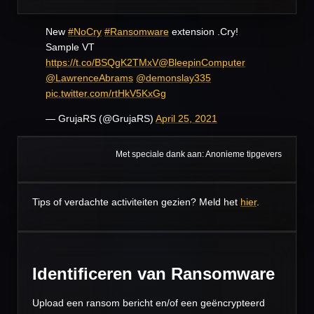
New
#NoCry
#Ransomware
extension .Cry!
Sample VT
https://t.co/BSQgK2TMxV
@BleepinComputer
@LawrenceAbrams
@demonslay335
pic.twitter.com/rtHkV5KxGg
— GrujaRS (@GrujaRS)
April 25, 2021
Met speciale dank aan: Anonieme tipgevers
Tips of verdachte activiteiten gezien? Meld het
hier
.
Identificeren van
Ransomware
Upload een ransom bericht en/of een geëncrypteerd