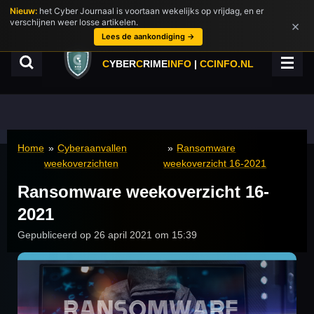
Nieuw:
het Cyber Journaal is voortaan wekelijks op vrijdag, en er
Ga
verschijnen weer losse artikelen.
×
direct
Lees de aankondiging →
naar
de
C
YBER
C
RIME
INFO
|
CCINFO.NL
hoofdinhoud
Home
»
Cyberaanvallen
»
Ransomware
weekoverzichten
weekoverzicht 16-2021
Ransomware weekoverzicht 16-
2021
Gepubliceerd op 26 april 2021 om 15:39