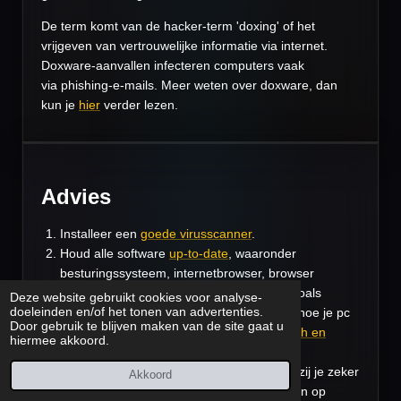
De term komt van de hacker-term 'doxing' of het
vrijgeven van vertrouwelijke informatie via internet.
Doxware-aanvallen infecteren computers vaak
via phishing-e-mails. M
eer weten over doxware, dan
kun je
hier
verder lezen.
Advies
Installeer een
goede virusscanner
.
Houd alle software
up-to-date
, waaronder
besturingssysteem, internetbrowser, browser
aanvullingen en populaire programma's, zoals
Deze website gebruikt cookies voor analyse-
doeleinden en/of het tonen van advertenties.
Adobe Reader. Met
ScanCircle
zie je snel hoe je pc
Door gebruik te blijven maken van de site gaat u
ervoor staat. Voor software als
Adobe Flash en
hiermee akkoord.
Java
is uitschakelen aan te raden.
Klik niet op bijlagen en links in e-mails, tenzij je zeker
Akkoord
weet dat het vertrouwd is. Twijfel je, kijk dan op