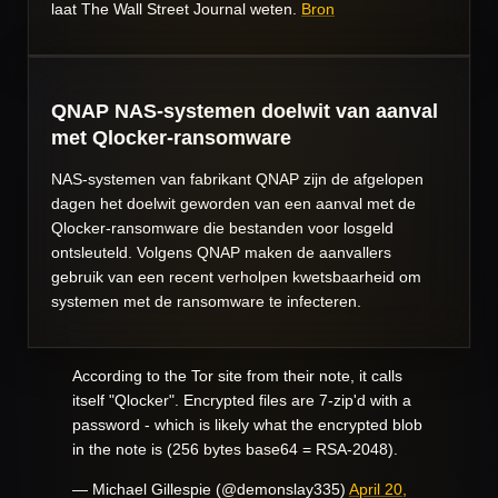
laat The Wall Street Journal weten.
Bron
QNAP NAS-systemen doelwit van aanval
met Qlocker-ransomware
NAS-systemen van fabrikant QNAP zijn de afgelopen
dagen het doelwit geworden van een aanval met de
Qlocker-ransomware die bestanden voor losgeld
ontsleuteld. Volgens QNAP maken de aanvallers
gebruik van een recent verholpen kwetsbaarheid om
systemen met de ransomware te infecteren.
According to the Tor site from their note, it calls
itself "Qlocker". Encrypted files are 7-zip'd with a
password - which is likely what the encrypted blob
in the note is (256 bytes base64 = RSA-2048).
— Michael Gillespie (@demonslay335)
April 20,