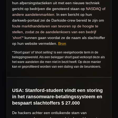
hun afpersingstactieken uit met een nieuwe techniek
gericht op bedrijven die genoteerd staan op
NASDAQ of
andere aandelenmarkten
.
In een bericht op hun
darkweb-portaal zei de Darkside-crew bereid te zijn om
foute markthandelaren van tevoren op de hoogte te
stellen, zodat ze de aandelenkoers van een bedrijf
'short'*
kunnen gaan voordat ze de naam als slachtoffer
op hun website vermelden.
Bron
*'Short gaan' of 'short selling' is een veelgehoorde term in de
beleggingswereld. Als een belegger short gaat verkoopt deze als
het ware aandelen die men niet in bezit heeft. Op deze manier
kan er geprofiteerd worden van een daling van de beurskoers.
USA: Stanford-student vindt een storing
in het ransomware-betalingssysteem en
bespaart slachtoffers $ 27.000
De hackers achter een ontluikende stam van