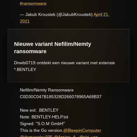
#ransomware
— Jakub Kroustek (@JakubKroustek)
April 21,
2021
Nieuwe variant Nefilim/Nemty
ransomware
Dnwls0719 ontdekt een nieuwe variant met extensie
*.BENTLEY
Nefilim/Nemty Ransomware
C0D30C047B185328D266078965A68B37
New ext: .BENTLEY
Note: BENTLEY-HELP.txt
Signed: "S.O.M GmbH"
This is the Go version.
@BleepinComputer