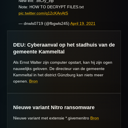
New ext: .btCry_zip
Note: HOW TO DECRYPT FILES.txt
pic.twitter.com/q12cKAnAtS
— dnwls0719 (@fbgwls245)
April 19, 2021
DEU: Cyberaanval op het stadhuis van de
gemeente Kammeltal
Als Ernst Walter zijn computer opstart, kan hij zijn ogen
nauwelijks geloven. De directeur van de gemeente
Kammeltal in het district Günzburg kan niets meer
openen.
Bron
Nieuwe variant Nitro ransomware
Nieuwe variant met extensie *.givemenitro
Bron