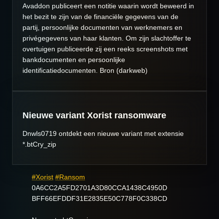
Avaddon publiceert een notitie waarin wordt beweerd in
het bezit te zijn van de financiële gegevens van de
partij, persoonlijke documenten van werknemers en
privégegevens van haar klanten. Om zijn slachtoffer te
overtuigen publiceerde zij een reeks screenshots met
bankdocumenten en persoonlijke
identificatiedocumenten. Bron (darkweb)
Nieuwe variant Xorist ransomware
Dnwls0719 ontdekt een nieuwe variant met extensie
*.btCry_zip
#Xorist
#Ransom
0A6CC2A5FD2701A3D80CCA1438C4950D
BFF66EFDDF31E2835E50C778F0C338CD