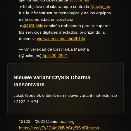
🔴Información ciberataque
@uclm_es
🔹El objetivo del ciberataque contra la
@uclm_es
fue la infraestructura tecnológica y no los equipos
de la comunidad universitaria
🔹
@UCLMtic
continúa trabajando para recuperar
los servicios digitales afectados, priorizando la
docencia
pic.twitter.com/cnbuVb1tki
— Universidad de Castilla-La Mancha
(@uclm_es)
April 20, 2021
Nieuwe variant CrySiS Dharma
ransomware
JakubKroustek ontdekt een nieuwe variant met extensie
*.2122, *.HPJ
'.2122' - '2021@onionmail.org' -
https://t.co/yZv2CXm2kB
#CrySiS
#Dharma