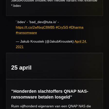
JakubKroustek ontdekt een nieuwe variant met extensie
*.bdev
'.bdev' - 'bad_dev@tuta.io' -
https://t.co/2wNxqC8MB5
#CrySiS
#Dharma
#ransomware
— Jakub Kroustek (@JakubKroustek)
April 24,
2021
25 april
"Honderden slachtoffers QNAP NAS-
ransomware betalen losgeld"
Ruim vijfhonderd eigenaren van een QNAP NAS die