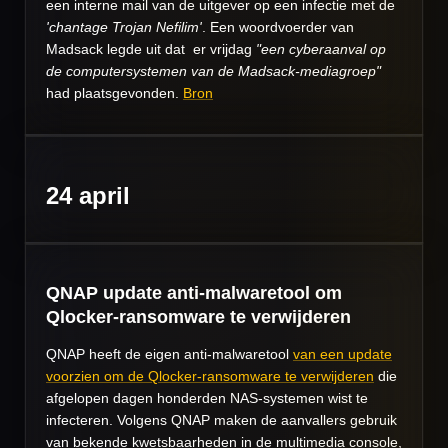
een interne mail van de uitgever op een infectie met de
'chantage Trojan Nefilim'
. Een woordvoerder van
Madsack legde uit dat er vrijdag
"een cyberaanval op
de computersystemen van de Madsack-mediagroep"
had plaatsgevonden.
Bron
24 april
QNAP update anti-malwaretool om
Qlocker-ransomware te verwijderen
QNAP heeft de eigen anti-malwaretool
van een update
voorzien om de Qlocker-ransomware te verwijderen
die
afgelopen dagen honderden NAS-systemen wist te
infecteren. Volgens QNAP maken de aanvallers gebruik
van bekende kwetsbaarheden in de multimedia console,