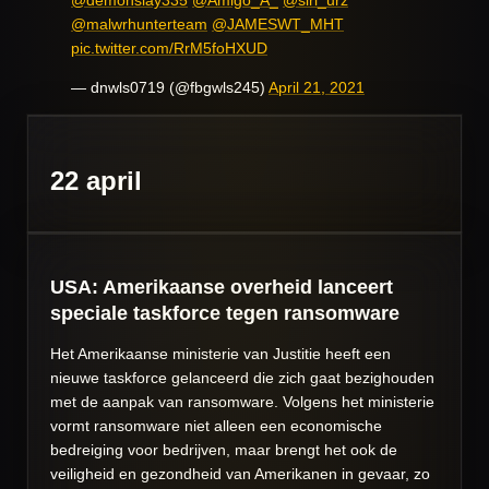
@demonslay335
@Amigo_A_
@siri_urz
@malwrhunterteam
@JAMESWT_MHT
pic.twitter.com/RrM5foHXUD
— dnwls0719 (@fbgwls245)
April 21, 2021
22 april
USA: Amerikaanse overheid lanceert
speciale taskforce tegen ransomware
Het Amerikaanse ministerie van Justitie heeft een
nieuwe taskforce gelanceerd die zich gaat bezighouden
met de aanpak van ransomware. Volgens het ministerie
vormt ransomware niet alleen een economische
bedreiging voor bedrijven, maar brengt het ook de
veiligheid en gezondheid van Amerikanen in gevaar, zo