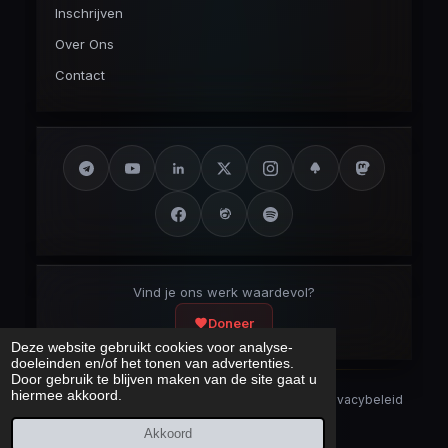
Inschrijven
Over Ons
Contact
Vind je ons werk waardevol?
Doneer
Deze website gebruikt cookies voor analyse-
doeleinden en/of het tonen van advertenties.
Door gebruik te blijven maken van de site gaat u
hiermee akkoord.
Security Disclaimer
Security.txt
AI Bot Disclaimer
Privacybeleid
Cookieverklaring
Sitemap
Akkoord
Laatst bijgewerkt:
8 augustus 2026