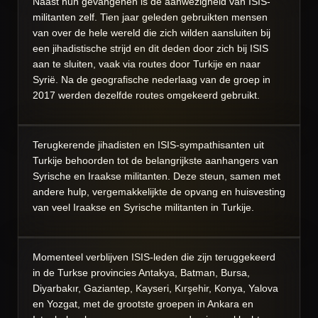
Naast hun gevangenen is de aanwezigheid van ISIS-
militanten zelf. Tien jaar geleden gebruikten mensen
van over de hele wereld die zich wilden aansluiten bij
een jihadistische strijd en dit deden door zich bij ISIS
aan te sluiten, vaak via routes door Turkije en naar
Syrië. Na de geografische nederlaag van de groep in
2017 werden dezelfde routes omgekeerd gebruikt.
Terugkerende jihadisten en ISIS-sympathisanten uit
Turkije behoorden tot de belangrijkste aanhangers van
Syrische en Iraakse militanten. Deze steun, samen met
andere hulp, vergemakkelijkte de opvang en huisvesting
van veel Iraakse en Syrische militanten in Turkije.
Momenteel verblijven ISIS-leden die zijn teruggekeerd
in de Turkse provincies Antakya, Batman, Bursa,
Diyarbakır, Gaziantep, Kayseri, Kırşehir, Konya, Yalova
en Yozgat, met de grootste groepen in Ankara en