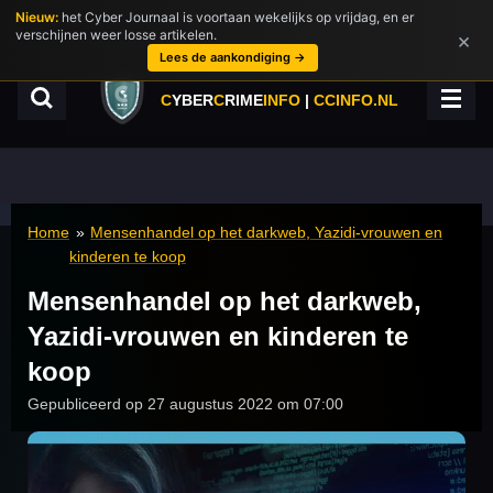
Nieuw:
het Cyber Journaal is voortaan wekelijks op vrijdag, en er
Ga
verschijnen weer losse artikelen.
×
direct
Lees de aankondiging →
naar
de
C
YBER
C
RIME
INFO
|
CCINFO.NL
hoofdinhoud
Home
»
Mensenhandel op het darkweb, Yazidi-vrouwen en
kinderen te koop
Mensenhandel op het darkweb,
Yazidi-vrouwen en kinderen te
koop
Gepubliceerd op 27 augustus 2022 om 07:00