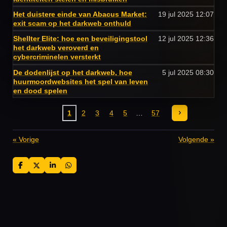
Het duistere einde van Abacus Market:
19 jul 2025
12:07
exit scam op het darkweb onthuld
Shellter Elite: hoe een beveiligingstool
12 jul 2025
12:36
het darkweb veroverd en
cybercriminelen versterkt
De dodenlijst op het darkweb, hoe
5 jul 2025
08:30
huurmoordwebsites het spel van leven
en dood spelen
1
2
3
4
5
57
«
Vorige
Volgende
»
D
D
S
D
e
e
h
e
l
e
a
l
e
l
r
e
n
e
n