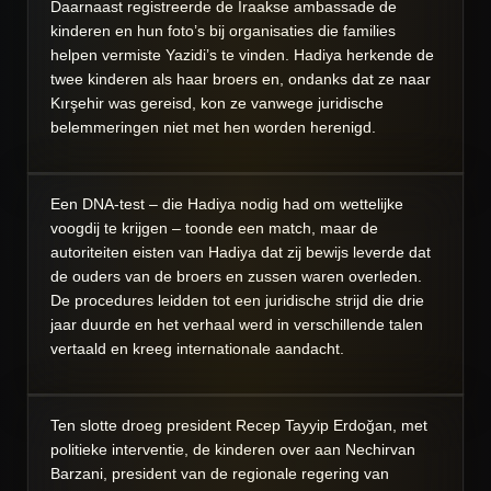
Daarnaast registreerde de Iraakse ambassade de
kinderen en hun foto’s bij organisaties die families
helpen vermiste Yazidi’s te vinden. Hadiya herkende de
twee kinderen als haar broers en, ondanks dat ze naar
Kırşehir was gereisd, kon ze vanwege juridische
belemmeringen niet met hen worden herenigd.
Een DNA-test – die Hadiya nodig had om wettelijke
voogdij te krijgen – toonde een match, maar de
autoriteiten eisten van Hadiya dat zij bewijs leverde dat
de ouders van de broers en zussen waren overleden.
De procedures leidden tot een juridische strijd die drie
jaar duurde en het verhaal werd in verschillende talen
vertaald en kreeg internationale aandacht.
Ten slotte droeg president Recep Tayyip Erdoğan, met
politieke interventie, de kinderen over aan Nechirvan
Barzani, president van de regionale regering van