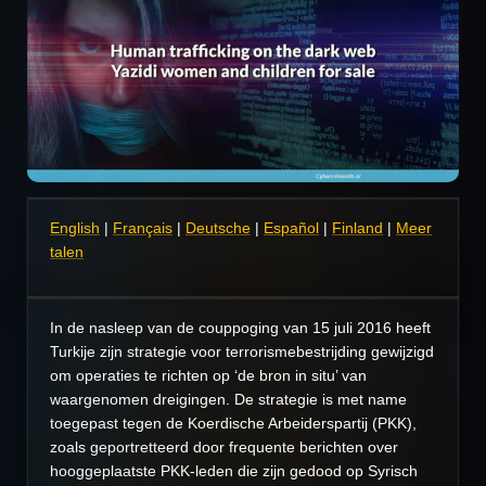
English
|
Français
|
Deutsche
|
Español
|
Finland
|
Meer
talen
In de nasleep van de couppoging van 15 juli 2016 heeft
Turkije zijn strategie voor terrorismebestrijding gewijzigd
om operaties te richten op ‘de bron in situ’ van
waargenomen dreigingen. De strategie is met name
toegepast tegen de Koerdische Arbeiderspartij (PKK),
zoals geportretteerd door frequente berichten over
hooggeplaatste PKK-leden die zijn gedood op Syrisch