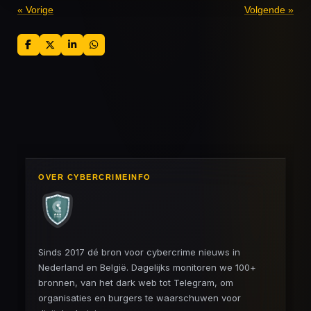
«
Vorige
Volgende
»
D
D
S
D
e
e
h
e
l
e
a
l
e
l
r
e
n
e
n
OVER CYBERCRIMEINFO
Sinds 2017 dé bron voor cybercrime nieuws in
Nederland en België. Dagelijks monitoren we 100+
bronnen, van het dark web tot Telegram, om
organisaties en burgers te waarschuwen voor