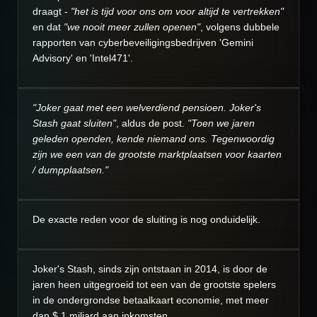
draagt ​​-
"het is tijd voor ons om voor altijd te vertrekken"
en dat
"we nooit meer zullen openen"
, volgens dubbele
rapporten van cyberbeveiligingsbedrijven 'Gemini
Advisory' en 'Intel471'.
"Joker gaat met een welverdiend pensioen. Joker's
Stash gaat sluiten"
, aldus de post.
"Toen we jaren
geleden openden, kende niemand ons. Tegenwoordig
zijn we een van de grootste marktplaatsen voor kaarten
/ dumpplaatsen."
De exacte reden voor de sluiting is nog onduidelijk.
Joker's Stash, sinds zijn ontstaan ​​in 2014, is door de
jaren heen uitgegroeid tot een van de grootste spelers
in de ondergrondse betaalkaart economie, met meer
dan $ 1 miljard aan inkomsten.