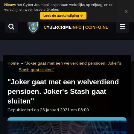
Nieuw:
het Cyber Journaal is voortaan wekelijks op vrijdag, en er
Ga
verschijnen weer losse artikelen.
×
direct
Lees de aankondiging →
naar
de
C
YBER
C
RIME
INFO
|
CCINFO.NL
hoofdinhoud
Home
»
"Joker gaat met een welverdiend pensioen. Joker's
Stash gaat sluiten"
"Joker gaat met een welverdiend
pensioen. Joker's Stash gaat
sluiten"
Gepubliceerd op 23 januari 2021 om 08:00