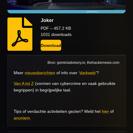
Joker
PDF – 457,2 KB
1031 downloads
Download
Bron: geminiadvisory.io, thehackernews.com
Meer
nieuwsberichten
of info over ‘
darkweb
’?
Van A tot Z
(vormen van cybercrime en vaak gebruikte
begrippen) in begrijpelijke taal.
Tips of verdachte activiteiten gezien? Meld het
hier
of
anoniem
.