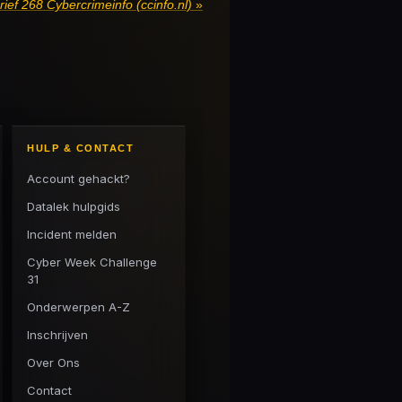
ief 268 Cybercrimeinfo (ccinfo.nl)
»
HULP & CONTACT
Account gehackt?
Datalek hulpgids
Incident melden
Cyber Week Challenge
31
Onderwerpen A-Z
Inschrijven
Over Ons
Contact