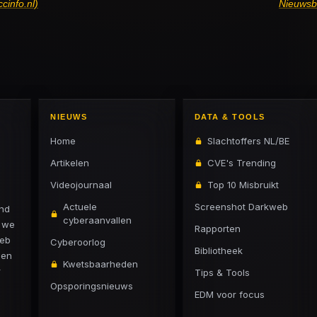
cinfo.nl)
Nieuwsbr
NIEUWS
DATA & TOOLS
Home
Slachtoffers NL/BE
Artikelen
CVE's Trending
Videojournaal
Top 10 Misbruikt
Actuele
Screenshot Darkweb
and
cyberaanvallen
n we
Rapporten
web
Cyberoorlog
Bibliotheek
 en
Kwetsbaarheden
r
Tips & Tools
Opsporingsnieuws
EDM voor focus