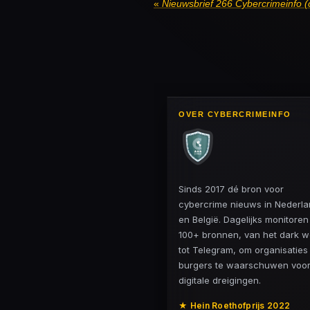
«
Nieuwsbrief 266 Cybercrimeinfo (c
OVER CYBERCRIMEINFO
Sinds 2017 dé bron voor
cybercrime nieuws in Nederl
en België. Dagelijks monitore
100+ bronnen, van het dark 
tot Telegram, om organisaties
burgers te waarschuwen voo
digitale dreigingen.
★ Hein Roethofprijs 2022