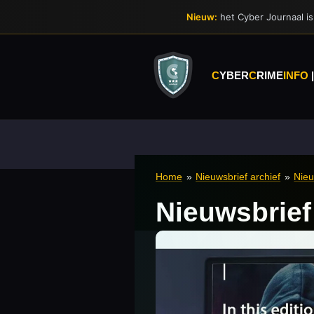
Ga
Nieuw:
het Cyber Journaal is 
direct
naar
de
hoofdinhoud
C
YBER
C
RIME
INFO
Home
»
Nieuwsbrief archief
»
Nieu
Nieuwsbrief