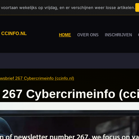
voortaan wekelijks op vrijdag, en er verschijnen weer losse artikelen.
|
CCINFO.NL
HOME
OVER ONS
INSCHRIJVEN
wsbrief 267 Cybercrimeinfo (ccinfo.nl)
 267 Cybercrimeinfo (cci