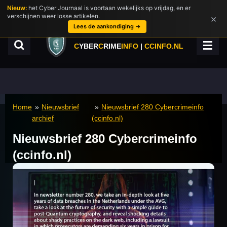
Nieuw:
het Cyber Journaal is voortaan wekelijks op vrijdag, en er
Ga
verschijnen weer losse artikelen.
×
direct
Lees de aankondiging →
naar
de
C
YBER
C
RIME
INFO
|
CCINFO.NL
hoofdinhoud
Home
»
Nieuwsbrief
»
Nieuwsbrief 280 Cybercrimeinfo
archief
(ccinfo.nl)
Nieuwsbrief 280 Cybercrimeinfo
(ccinfo.nl)