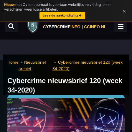
Nieuw:
het Cyber Journaal is voortaan wekelijks op vrijdag, en er
Ga
verschijnen weer losse artikelen.
×
direct
Lees de aankondiging →
naar
de
C
YBER
C
RIME
INFO
|
CCINFO.NL
hoofdinhoud
Home
»
Nieuwsbrief
»
Cybercrime nieuwsbrief 120 (week
archief
34-2020)
Cybercrime nieuwsbrief 120 (week
34-2020)