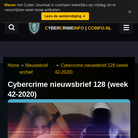
Nieuw:
het Cyber Journaal is voortaan wekelijks op vrijdag, en er
Ga
verschijnen weer losse artikelen.
×
direct
Lees de aankondiging →
naar
de
C
YBER
C
RIME
INFO
|
CCINFO.NL
hoofdinhoud
Home
»
Nieuwsbrief
»
Cybercrime nieuwsbrief 128 (week
archief
42-2020)
Cybercrime nieuwsbrief 128 (week
42-2020)