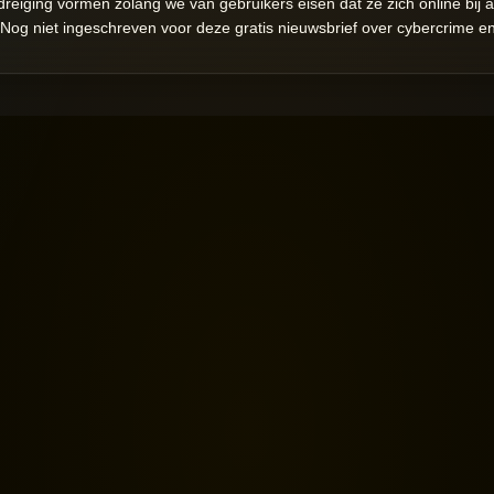
edreiging vormen zolang we van gebruikers eisen dat ze zich online bij
. Nog niet ingeschreven voor deze gratis nieuwsbrief over cybercrime e