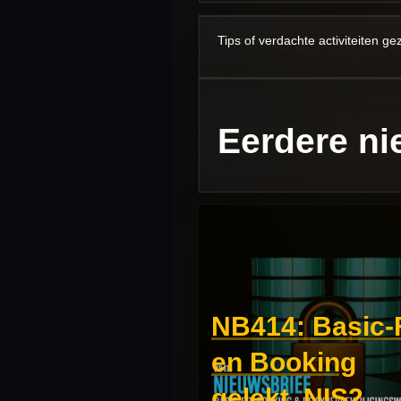
Tips of verdachte activiteiten g
Eerdere ni
NB414: Basic-F
en Booking
gelekt, NIS2