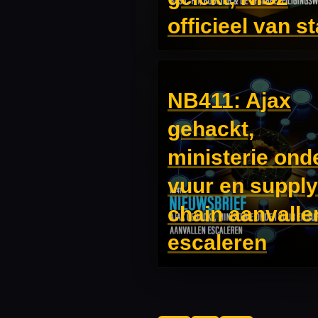
officieel van st
NB411: Ajax
gehackt,
ministerie ond
vuur en supply
chain aanvalle
escaleren