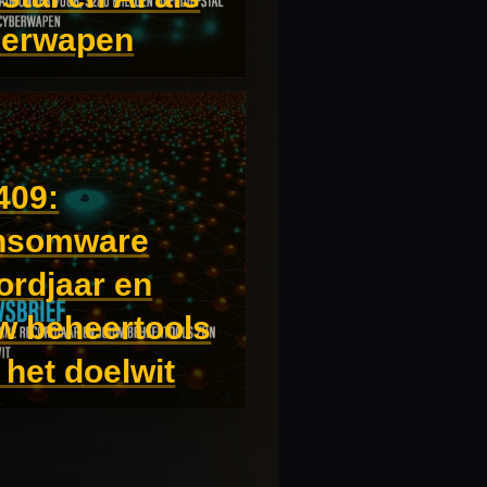
berwapen
409:
nsomware
ordjaar en
w beheertools
n het doelwit