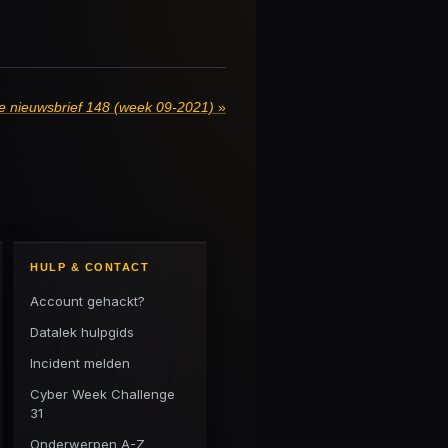
e nieuwsbrief 148 (week 09-2021)
»
HULP & CONTACT
Account gehackt?
Datalek hulpgids
Incident melden
Cyber Week Challenge
31
Onderwerpen A-Z