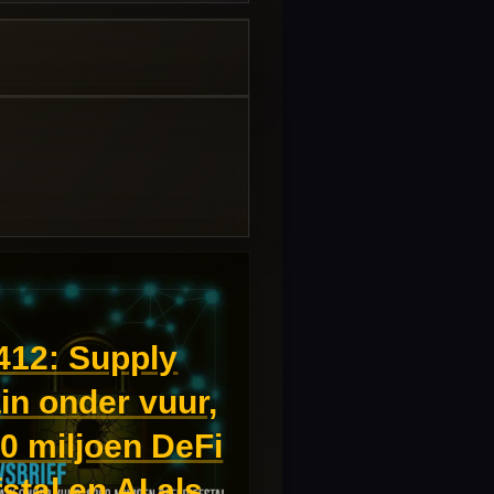
12: Supply
in onder vuur,
0 miljoen DeFi
fstal en AI als