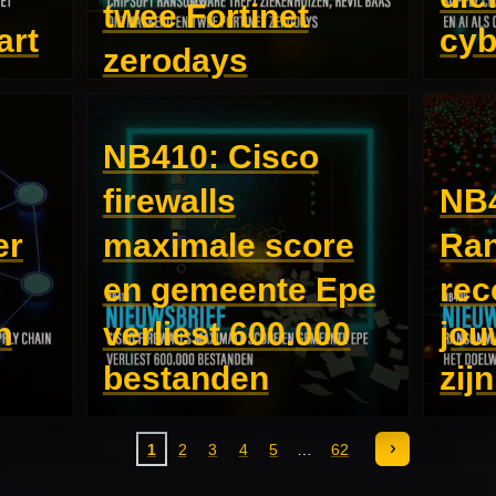
twee Fortinet
art
cy
zerodays
NB410: Cisco
firewalls
NB
er
maximale score
Ra
en gemeente Epe
rec
n
verliest 600.000
jou
bestanden
zij
1
2
3
4
5
62