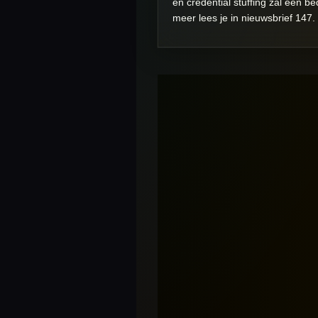
en credential stuffing zal een b
meer lees je in nieuwsbrief 147