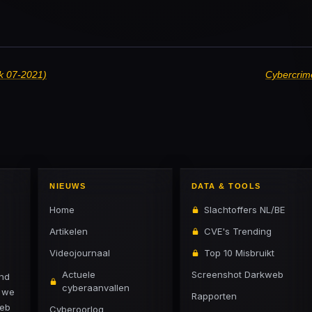
k 07-2021)
Cybercrim
NIEUWS
DATA & TOOLS
Home
Slachtoffers NL/BE
Artikelen
CVE's Trending
Videojournaal
Top 10 Misbruikt
Actuele
Screenshot Darkweb
and
cyberaanvallen
n we
Rapporten
web
Cyberoorlog