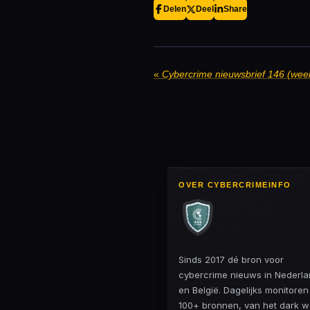
Delen
Deel
Share
«
Cybercrime nieuwsbrief 146 (wee
OVER CYBERCRIMEINFO
Sinds 2017 dé bron voor
cybercrime nieuws in Nederl
en België. Dagelijks monitore
100+ bronnen, van het dark 