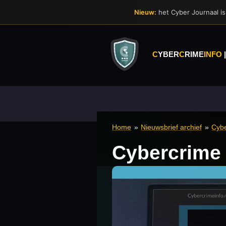
Ga
Nieuw:
het Cyber Journaal is 
direct
naar
de
hoofdinhoud
C
YBER
C
RIME
INFO
Home
»
Nieuwsbrief archief
»
Cybe
Cybercrime 