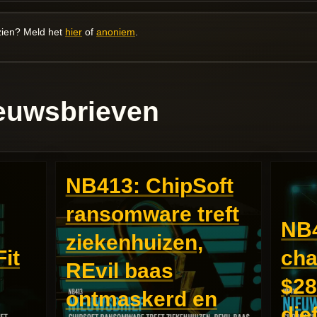
ezien? Meld het
hier
of
anoniem
.
euwsbrieven
NB413: ChipSoft
ransomware treft
NB4
ziekenhuizen,
it
cha
REvil baas
$28
ontmaskerd en
die