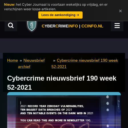
Nieuw:
het Cyber Journaal is voortaan wekelijks op vrijdag, en er
Ga
verschijnen weer losse artikelen.
×
direct
Lees de aankondiging →
naar
de
C
YBER
C
RIME
INFO
|
CCINFO.NL
hoofdinhoud
Home
»
Nieuwsbrief
»
Cybercrime nieuwsbrief 190 week
archief
52-2021
Cybercrime nieuwsbrief 190 week
52-2021