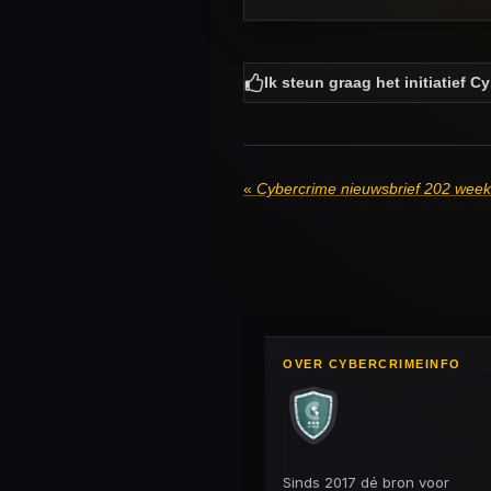
Ik steun graag het initiatief C
«
Cybercrime nieuwsbrief 202 wee
OVER CYBERCRIMEINFO
Sinds 2017 dé bron voor