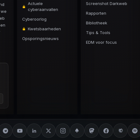
Actuele
Screenshot Darkweb
and
cyberaanvallen
n we
Rapporten
web
Cyberoorlog
Bibliotheek
 en
Kwetsbaarheden
r
Tips & Tools
Opsporingsnieuws
EDM voor focus