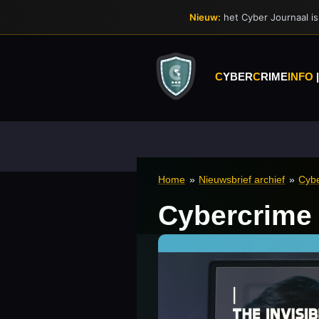
Ga
Nieuw:
het Cyber Journaal is 
direct
naar
de
hoofdinhoud
C
YBER
C
RIME
INFO
Home
»
Nieuwsbrief archief
»
Cybe
Cybercrime 