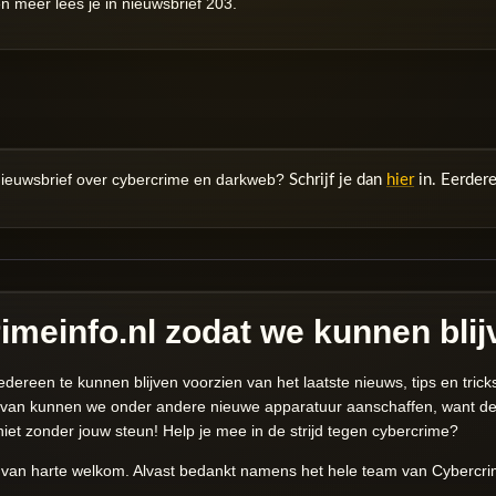
 meer lees je in nieuwsbrief 203.
nieuwsbrief over cybercrime en darkweb?
Schrijf je dan
hier
in. Eerder
imeinfo.nl zodat we kunnen bli
reen te kunnen blijven voorzien van het laatste nieuws, tips en tricks ov
rvan kunnen we onder andere nieuwe apparatuur aanschaffen, want dez
 niet zonder jouw steun! Help je mee in de strijd tegen cybercrime?
is van harte welkom. Alvast bedankt namens het hele team van Cybercri