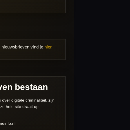
e nieuwsbrieven vind je
hier
.
jven bestaan
er digitale criminaliteit, zijn
e hele site draait op
meinfo.nl