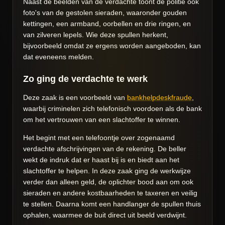
Naast de beelden van de verdachte toont de politie ook
foto's van de gestolen sieraden, waaronder gouden
kettingen, een armband, oorbellen en drie ringen, en
van zilveren lepels. Wie deze spullen herkent,
bijvoorbeeld omdat ze ergens worden aangeboden, kan
dat eveneens melden.
Zo ging de verdachte te werk
Deze zaak is een voorbeeld van
bankhelpdeskfraude
,
waarbij criminelen zich telefonisch voordoen als de bank
om het vertrouwen van een slachtoffer te winnen.
Het begint met een telefoontje over zogenaamd
verdachte afschrijvingen van de rekening. De beller
wekt de indruk dat er haast bij is en biedt aan het
slachtoffer te helpen. In deze zaak ging de werkwijze
verder dan alleen geld, de oplichter bood aan om ook
sieraden en andere kostbaarheden te taxeren en veilig
te stellen. Daarna komt een handlanger de spullen thuis
ophalen, waarmee de buit direct uit beeld verdwijnt.