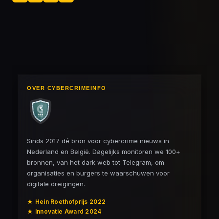
e
e
h
e
l
e
a
l
e
l
r
e
n
e
n
OVER CYBERCRIMEINFO
Sinds 2017 dé bron voor cybercrime nieuws in
Nederland en België. Dagelijks monitoren we 100+
bronnen, van het dark web tot Telegram, om
organisaties en burgers te waarschuwen voor
digitale dreigingen.
★ Hein Roethofprijs 2022
★ Innovatie Award 2024