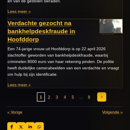
en van de gestolen sieraden.
Lees meer »
Verdachte gezocht na
bankhelpdeskfraude in
Hoofddorp
Een 74-jarige vrouw uit Hoofddorp is op 22 april 2026
slachtoffer geworden van bankhelpdeskfraude, waarbij
criminelen 8000 euro van haar rekening pinden. De politie
heeft duidelijke camerabeelden van een verdachte en vraagt
om hulp bij zijn identificatie.
Lees meer »
1
2
3
4
5
8
«
Vorige
Volgende
»
D
D
S
D