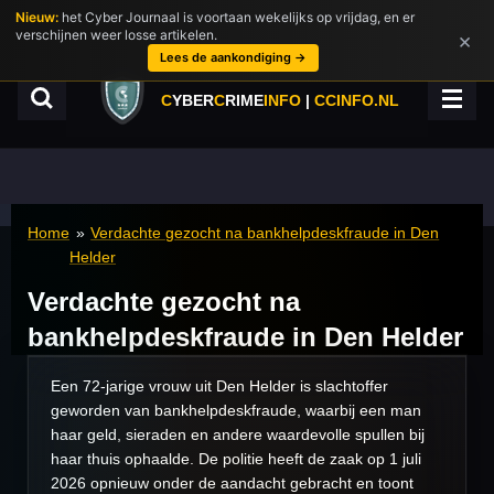
Nieuw:
het Cyber Journaal is voortaan wekelijks op vrijdag, en er
Ga
verschijnen weer losse artikelen.
×
direct
Lees de aankondiging →
naar
de
C
YBER
C
RIME
INFO
|
CCINFO.NL
hoofdinhoud
Home
»
Verdachte gezocht na bankhelpdeskfraude in Den
Helder
Verdachte gezocht na
bankhelpdeskfraude in Den Helder
Een 72-jarige vrouw uit Den Helder is slachtoffer
geworden van bankhelpdeskfraude, waarbij een man
haar geld, sieraden en andere waardevolle spullen bij
haar thuis ophaalde. De politie heeft de zaak op 1 juli
2026 opnieuw onder de aandacht gebracht en toont