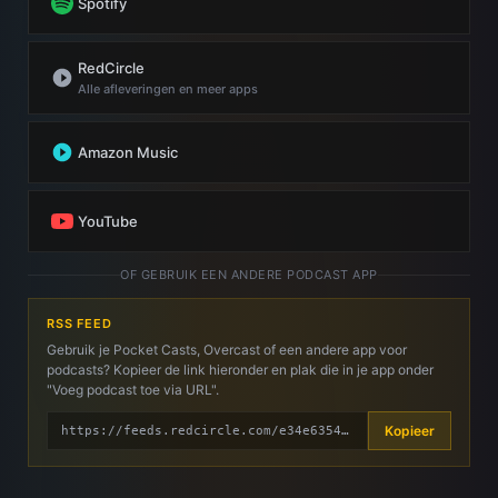
Spotify
RedCircle
Alle afleveringen en meer apps
Amazon Music
YouTube
OF GEBRUIK EEN ANDERE PODCAST APP
RSS FEED
Gebruik je Pocket Casts, Overcast of een andere app voor
podcasts? Kopieer de link hieronder en plak die in je app onder
"Voeg podcast toe via URL".
Kopieer
https://feeds.redcircle.com/e34e6354-505d-4db4-8d02-3e4cc033e174