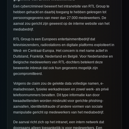
Een cybercrimineel beweert het intranetsite van RTL Group te
hebben gehackt en daarbij toegang te hebben gekregen tot
persoonsgegevens van meer dan 27.000 medewerkers. De
aanval zou gericht zijn geweest op de interne website van het
mediabedrijf.
RTL Group is een Europees entertainmentbedrijf dat
televisiezenders, radiostations en digitale platforms exploiteert in
West- en Centraal-Europa. Het concern is met name actief in
Duitsland, Frankrijk, Nederland en België. Voor Nederlandse en
Belgische medewerkers van RTL-dochters betekent deze
beweerde inbreuk dat ook hun gegevens mogelijk zijn
gecompromitteerd.
Volgens de claim zou de gelekte data volledige namen, e-
mailadressen, fysieke werkadressen en zowel werk- als privé
telefoonnummers bevatten. Dit type informatie kan door
kwaadwillenden worden misbruikt voor gerichte phishing-
aanvallen, identiteitsfraude of andere vormen van sociale
manipulatie gericht op medewerkers van het mediabedrijf.
De aanval richt zich op het intranet, een intern netwerk dat
doorgaans alleen toegankelijk is voor medewerkers. Een