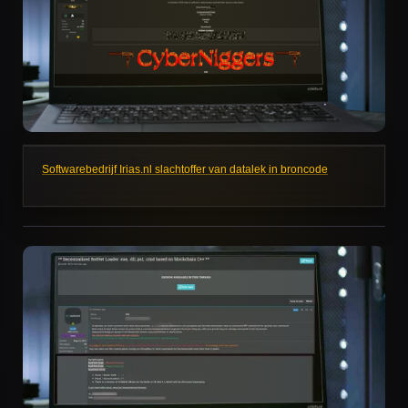
Softwarebedrijf Irias.nl slachtoffer van datalek in broncode