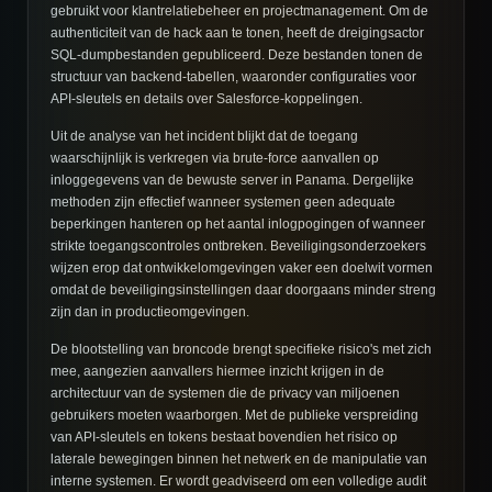
gebruikt voor klantrelatiebeheer en projectmanagement. Om de
authenticiteit van de hack aan te tonen, heeft de dreigingsactor
SQL-dumpbestanden gepubliceerd. Deze bestanden tonen de
structuur van backend-tabellen, waaronder configuraties voor
API-sleutels en details over Salesforce-koppelingen.
Uit de analyse van het incident blijkt dat de toegang
waarschijnlijk is verkregen via brute-force aanvallen op
inloggegevens van de bewuste server in Panama. Dergelijke
methoden zijn effectief wanneer systemen geen adequate
beperkingen hanteren op het aantal inlogpogingen of wanneer
strikte toegangscontroles ontbreken. Beveiligingsonderzoekers
wijzen erop dat ontwikkelomgevingen vaker een doelwit vormen
omdat de beveiligingsinstellingen daar doorgaans minder streng
zijn dan in productieomgevingen.
De blootstelling van broncode brengt specifieke risico's met zich
mee, aangezien aanvallers hiermee inzicht krijgen in de
architectuur van de systemen die de privacy van miljoenen
gebruikers moeten waarborgen. Met de publieke verspreiding
van API-sleutels en tokens bestaat bovendien het risico op
laterale bewegingen binnen het netwerk en de manipulatie van
interne systemen. Er wordt geadviseerd om een volledige audit