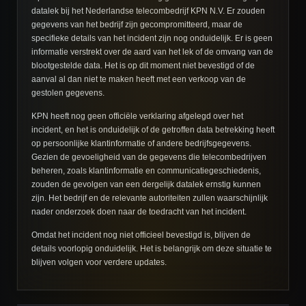
datalek bij het Nederlandse telecombedrijf KPN N.V. Er zouden
gegevens van het bedrijf zijn gecompromitteerd, maar de
specifieke details van het incident zijn nog onduidelijk. Er is geen
informatie verstrekt over de aard van het lek of de omvang van de
blootgestelde data. Het is op dit moment niet bevestigd of de
aanval al dan niet te maken heeft met een verkoop van de
gestolen gegevens.
KPN heeft nog geen officiële verklaring afgelegd over het
incident, en het is onduidelijk of de getroffen data betrekking heeft
op persoonlijke klantinformatie of andere bedrijfsgegevens.
Gezien de gevoeligheid van de gegevens die telecombedrijven
beheren, zoals klantinformatie en communicatiegeschiedenis,
zouden de gevolgen van een dergelijk datalek ernstig kunnen
zijn. Het bedrijf en de relevante autoriteiten zullen waarschijnlijk
nader onderzoek doen naar de toedracht van het incident.
Omdat het incident nog niet officieel bevestigd is, blijven de
details voorlopig onduidelijk. Het is belangrijk om deze situatie te
blijven volgen voor verdere updates.