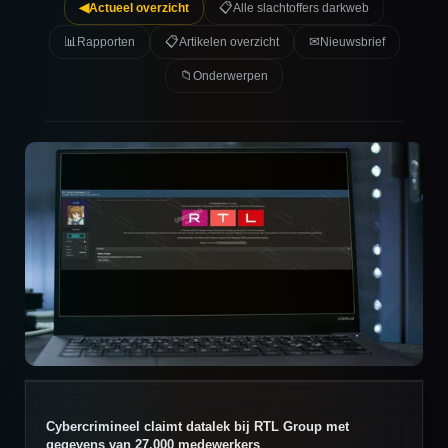
◀
📋
Actueel overzicht
Alle slachtoffers darkweb
📊
📋
✉
Rapporten
Artikelen overzicht
Nieuwsbrief
📁
Onderwerpen
Cybercrimineel claimt datalek bij RTL Group met
gegevens van 27.000 medewerkers