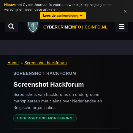
Nieuw:
het Cyber Journaal is voortaan wekelijks op vrijdag, en er
Ga
verschijnen weer losse artikelen.
×
direct
Lees de aankondiging →
naar
de
C
YBER
C
RIME
INFO
|
CCINFO.NL
hoofdinhoud
Home
»
Screenshot hackforum
SCREENSHOT HACKFORUM
Screenshot
Hackforum
Screenshots van hackforums en underground
marktplaatsen met claims over Nederlandse en
Belgische organisaties.
UNDERGROUND MONITORING