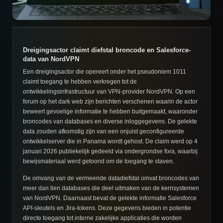
Dreigingsactor claimt diefstal broncode en Salesforce-
data van NordVPN
Een dreigingsactor die opereert onder het pseudoniem 1011
claimt toegang te hebben verkregen tot de
ontwikkelingsinfrastructuur van VPN-provider NordVPN. Op een
forum op het dark web zijn berichten verschenen waarin de actor
beweert gevoelige informatie te hebben buitgemaakt, waaronder
broncodes van databases en diverse inloggegevens. De gelekte
data zouden afkomstig zijn van een onjuist geconfigureerde
ontwikkelserver die in Panama wordt gehost. De claim werd op 4
januari 2026 publiekelijk gedeeld via ondergrondse fora, waarbij
bewijsmateriaal werd getoond om de toegang te staven.
De omvang van de vermeende datadiefstal omvat broncodes van
meer dan tien databases die deel uitmaken van de kernsystemen
van NordVPN. Daarnaast bevat de gelekte informatie Salesforce
API-sleutels en Jira-tokens. Deze gegevens bieden in potentie
directe toegang tot interne zakelijke applicaties die worden