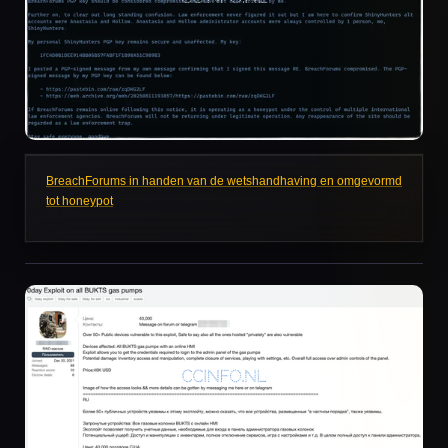
BreachForums in handen van de wetshandhaving en omgevormd
tot honeypot