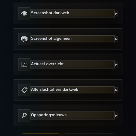
👁
Screenshot darkweb
▶
📷
Screenshot algemeen
▶
📈
Actueel overzicht
▶
📋
Alle slachtoffers darkweb
▶
🔎
Opsporingsnieuws
▶