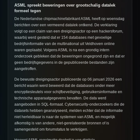
ASML spreekt beweringen over grootschalig datalek
formeel tegen
De Nederlandse chipmachinefabrikant ASML heeft op woensdag
berichten over een vermeend datalek ontkend. De verklaring
volgt op een claim van een dreigingsactor op een hackersforum,
waarbij werd gesteld dat er 154 databases met gevoelige
bedrijfsinformatie van de multinational uit Veldhoven online
waren geplaatst. Volgens ASML is na een grondig intern
onderzoek gebleken dat de beweringen ongegrond zijn en dat er
geen bedrijfsgegevens in de gepubliceerde bestanden zijn
aangetroffen.
De bewuste dreigingsactor publiceerde op 06 januari 2026 een
bericht waarin werd beweerd dat de databases onder meer
encryptiesleutels voor schijfbeveiliging, gebruikersinformatie en
technische apparaatgegevens bevatten. De data werd
aangeboden in SQL-formaat. Cybersecurity-onderzoekers die de
datasets hebben geanalyseerd, melden echter dat de informatie
niet herleidbaar is naar de systemen van ASML en mogelijk
afkomstig is van andere, niet-gerelateerde bronnen of is
samengesteld om forumstatus te verkrijgen.
Hoewel ASML regelmatig doelwit is van digitale