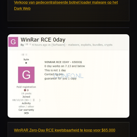
Verkoop van gedecentraliseerde botnet loader malware op het
Dark Web
WinRAR Zero-Day RCE kwetsbaarheid te koop voor $65.000