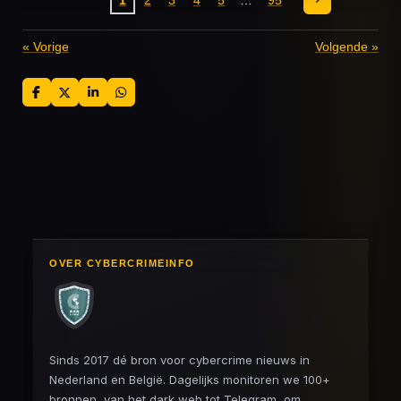
«
Vorige
Volgende
»
D
D
S
D
e
e
h
e
l
e
a
l
e
l
r
e
n
e
n
OVER CYBERCRIMEINFO
Sinds 2017 dé bron voor cybercrime nieuws in
Nederland en België. Dagelijks monitoren we 100+
bronnen, van het dark web tot Telegram, om