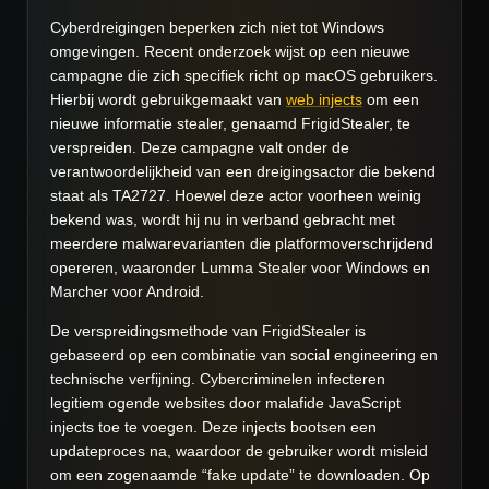
Cyberdreigingen beperken zich niet tot Windows
omgevingen. Recent onderzoek wijst op een nieuwe
campagne die zich specifiek richt op macOS gebruikers.
Hierbij wordt gebruikgemaakt van
web injects
om een
nieuwe informatie stealer, genaamd FrigidStealer, te
verspreiden. Deze campagne valt onder de
verantwoordelijkheid van een dreigingsactor die bekend
staat als TA2727. Hoewel deze actor voorheen weinig
bekend was, wordt hij nu in verband gebracht met
meerdere malwarevarianten die platformoverschrijdend
opereren, waaronder Lumma Stealer voor Windows en
Marcher voor Android.
De verspreidingsmethode van FrigidStealer is
gebaseerd op een combinatie van social engineering en
technische verfijning. Cybercriminelen infecteren
legitiem ogende websites door malafide JavaScript
injects toe te voegen. Deze injects bootsen een
updateproces na, waardoor de gebruiker wordt misleid
om een zogenaamde “fake update” te downloaden. Op