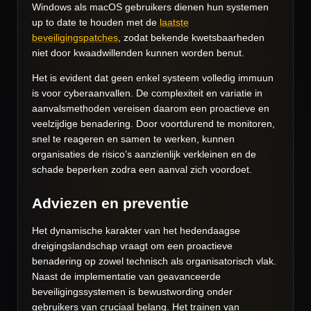
Windows als macOS gebruikers dienen hun systemen
up to date te houden met de
laatste
beveiligingspatches
, zodat bekende kwetsbaarheden
niet door kwaadwillenden kunnen worden benut.
Het is evident dat geen enkel systeem volledig immuun
is voor cyberaanvallen. De complexiteit en variatie in
aanvalsmethoden vereisen daarom een proactieve en
veelzijdige benadering. Door voortdurend te monitoren,
snel te reageren en samen te werken, kunnen
organisaties de risico’s aanzienlijk verkleinen en de
schade beperken zodra een aanval zich voordoet.
Adviezen en preventie
Het dynamische karakter van het hedendaagse
dreigingslandschap vraagt om een proactieve
benadering op zowel technisch als organisatorisch vlak.
Naast de implementatie van geavanceerde
beveiligingssystemen is bewustwording onder
gebruikers van cruciaal belang. Het trainen van