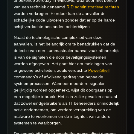
onbekende zeroday in Windows, waardoor met behulp
van een techniek genaamd
RID administratieve rechten
worden verkregen. Hierdoor kan de aanvaller de
schadelijke code uitvoeren zonder dat er op de harde
schijf verdachte bestanden achterblijven.
Naast de technologische complexiteit van deze
aanvallen, is het belangrijk om te benadrukken dat de
detectie van een Lummastealer aanval vaak afhankelijk
is van de signalen die door beveiligingssystemen
worden afgegeven. Het gaat hier om meldingen van
ongewone activiteiten, zoals verdachte
PowerShell
commando’s of afwijkend gedrag van bepaalde
systeemprocessen. Wanneer meerdere signalen
gelijktijdig worden opgemerkt, wijst dit doorgaans op
een mogelijke inbraak. Het is in zulke gevallen cruciaal
dat zowel eindgebruikers als IT beheerders onmiddellijk
actie ondernemen, om verdere verspreiding van de
malware te voorkomen en de integriteit van andere
systemen te waarborgen.
De aanpak bij een vermoedelijke aanval dient daarom