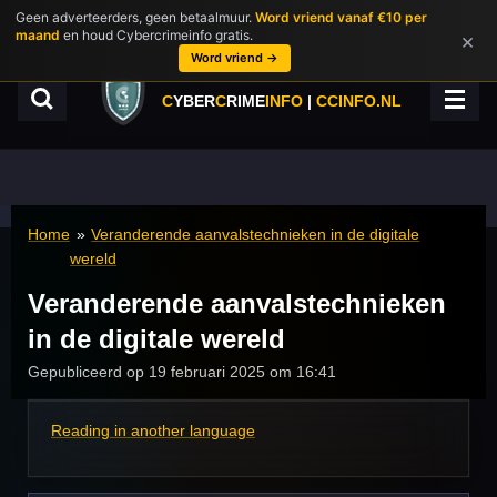
Geen adverteerders, geen betaalmuur.
Word vriend vanaf €10 per
Ga
maand
en houd Cybercrimeinfo gratis.
×
direct
Word vriend →
naar
de
C
YBER
C
RIME
INFO
|
CCINFO.NL
hoofdinhoud
Home
»
Veranderende aanvalstechnieken in de digitale
wereld
Veranderende aanvalstechnieken
in de digitale wereld
Gepubliceerd op 19 februari 2025 om 16:41
Reading in another language