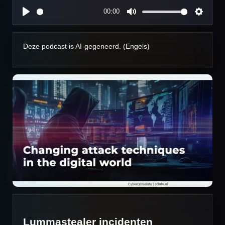
00:00
P
M
S
l
u
e
a
t
t
Deze podcast is AI-gegeneerd. (Engels)
y
e
t
i
n
g
s
Lummastealer incidenten