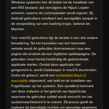
Windows systemen kan dit leiden tot de installatie van
een MSI bestand, dat vervolgens de Hijack Loader
activeert, waarna de Lummastealer wordt ingezet. Bij
Android gebruikers resulteert een soortgelijke aanpak in
de verspreiding van een banking trojan, bekend als
Marcher.
Voor macOS gebruikers ligt de tactiek in een iets andere
benadering. Na het bezoeken van een besmette
website wordt de gebruiker doorverwezen naar een
pagina die eruitziet als een legitieme updatepagina. De
gebruiker moet hierbij handmatig de gedownloade
applicatie starten. Omdat deze applicatie niet
gesigneerd is, wordt Gatekeeper in macOS doorbroken.
Zodra dit gebeurt, wordt een
embedded Mach-O
executable
uitgevoerd, wat leidt tot de installatie van
FrigidStealer op het systeem. Een opvallend kenmerk
van deze malware is het gebruik van AppleScript,
waarmee de gebruiker subtiel wordt verzocht om het
systeemwachtwoord in te voeren. Dit proces geeft de
malware de benodigde rechten om gevoelige gegevens