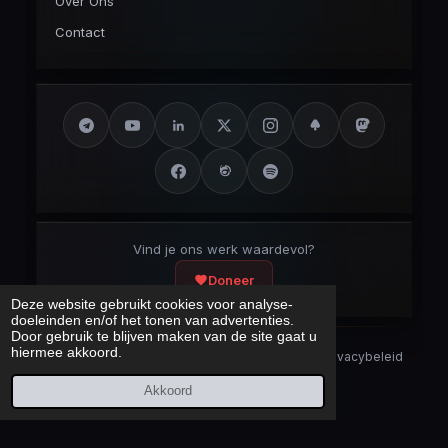
Over Ons
Contact
Vind je ons werk waardevol?
Doneer
Deze website gebruikt cookies voor analyse-
doeleinden en/of het tonen van advertenties.
Door gebruik te blijven maken van de site gaat u
hiermee akkoord.
Security Disclaimer
Security.txt
AI Bot Disclaimer
Privacybeleid
Cookieverklaring
Sitemap
Akkoord
Laatst bijgewerkt:
10 augustus 2026
© 2017 – 2026 Cybercrimeinfo