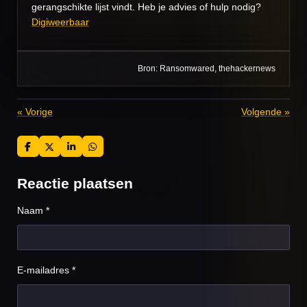
gerangschikte lijst vindt. Heb je advies of hulp nodig?
Digiweerbaar
Bron:
Ransomwared, thehackernews
«
Vorige
Volgende
»
D
D
S
D
e
e
h
e
l
e
a
l
e
l
r
e
Reactie plaatsen
n
e
n
Naam *
E-mailadres *