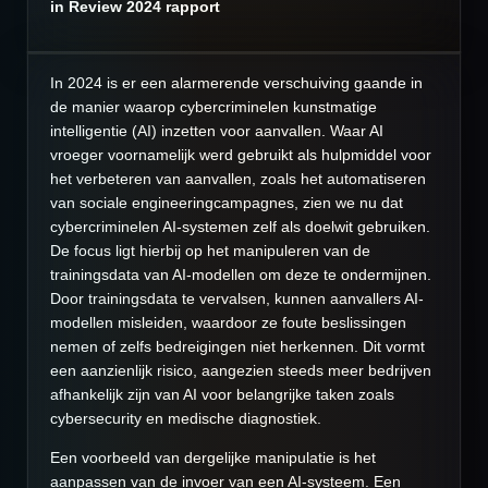
in Review 2024 rapport
In 2024 is er een alarmerende verschuiving gaande in
de manier waarop cybercriminelen kunstmatige
intelligentie (AI) inzetten voor aanvallen. Waar AI
vroeger voornamelijk werd gebruikt als hulpmiddel voor
het verbeteren van aanvallen, zoals het automatiseren
van sociale engineeringcampagnes, zien we nu dat
cybercriminelen AI-systemen zelf als doelwit gebruiken.
De focus ligt hierbij op het manipuleren van de
trainingsdata van AI-modellen om deze te ondermijnen.
Door trainingsdata te vervalsen, kunnen aanvallers AI-
modellen misleiden, waardoor ze foute beslissingen
nemen of zelfs bedreigingen niet herkennen. Dit vormt
een aanzienlijk risico, aangezien steeds meer bedrijven
afhankelijk zijn van AI voor belangrijke taken zoals
cybersecurity en medische diagnostiek.
Een voorbeeld van dergelijke manipulatie is het
aanpassen van de invoer van een AI-systeem. Een