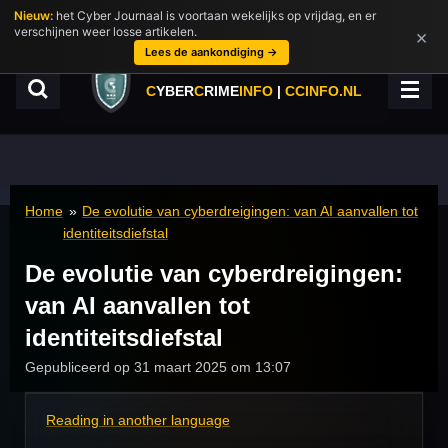
Nieuw:
het Cyber Journaal is voortaan wekelijks op vrijdag, en er
Ga
verschijnen weer losse artikelen.
×
direct
Lees de aankondiging →
naar
de
C
YBER
C
RIME
INFO
|
CCINFO.NL
hoofdinhoud
Home
»
De evolutie van cyberdreigingen: van AI aanvallen tot
identiteitsdiefstal
De evolutie van cyberdreigingen:
van AI aanvallen tot
identiteitsdiefstal
Gepubliceerd op 31 maart 2025 om 13:07
Reading in another language