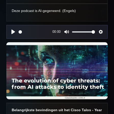
Deze podcast is AI-gegeneerd. (Engels)
00:00
P
M
S
l
u
e
a
t
t
y
e
t
i
n
g
s
Belangrijkste bevindingen uit het Cisco Talos -
Year