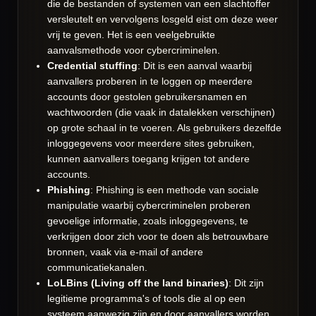
die de bestanden of systemen van een slachtoffer
versleutelt en vervolgens losgeld eist om deze weer
vrij te geven. Het is een veelgebruikte
aanvalsmethode voor cybercriminelen.
Credential stuffing
: Dit is een aanval waarbij
aanvallers proberen in te loggen op meerdere
accounts door gestolen gebruikersnamen en
wachtwoorden (die vaak in datalekken verschijnen)
op grote schaal in te voeren. Als gebruikers dezelfde
inloggegevens voor meerdere sites gebruiken,
kunnen aanvallers toegang krijgen tot andere
accounts.
Phishing
: Phishing is een methode van sociale
manipulatie waarbij cybercriminelen proberen
gevoelige informatie, zoals inloggegevens, te
verkrijgen door zich voor te doen als betrouwbare
bronnen, vaak via e-mail of andere
communicatiekanalen.
LoLBins (Living off the land binaries)
: Dit zijn
legitieme programma's of tools die al op een
systeem aanwezig zijn en door aanvallers worden