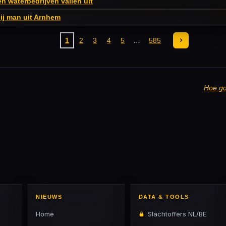
n waterbedrijven vallen uit
ij man uit Arnhem
1
2
3
4
5
585
Hoe go
NIEUWS
DATA & TOOLS
Home
Slachtoffers NL/BE