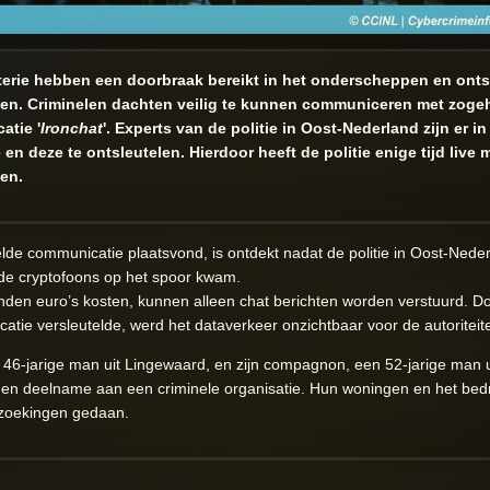
terie hebben een doorbraak bereikt in het onderscheppen en onts
en. Criminelen dachten veilig te kunnen communiceren met zogeh
atie '
Ironchat
'. Experts van de politie in Oost-Nederland zijn er 
en deze te ontsleutelen. Hierdoor heeft de politie enige tijd live
en.
lde communicatie plaatsvond, is ontdekt nadat de politie in Oost-Nede
 de cryptofoons op het spoor kwam.
nden euro’s kosten, kunnen alleen chat berichten worden verstuurd. D
tie versleutelde, werd het dataverkeer onzichtbaar voor de autoriteit
 46-jarige man uit Lingewaard, en zijn compagnon, een 52-jarige man ui
n deelname aan een criminele organisatie. Hun woningen en het bedrijf
orzoekingen gedaan.