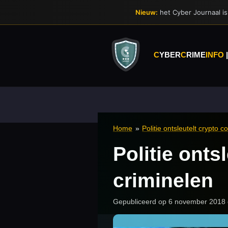
Ga
Nieuw:
het Cyber Journaal is 
direct
naar
de
hoofdinhoud
C
YBER
C
RIME
INFO
Home
»
Politie ontsleutelt crypto
Politie ont
criminelen
Gepubliceerd op 6 november 2018