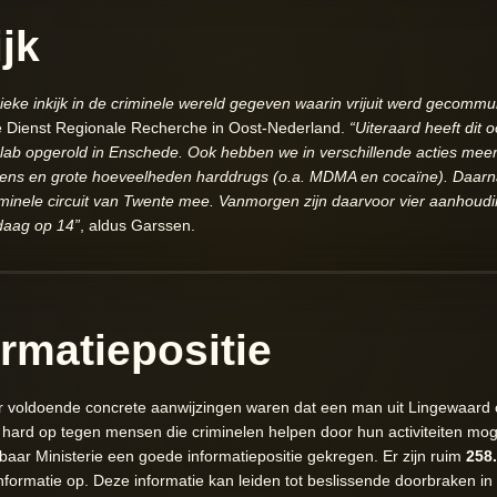
jk
eke inkijk in de criminele wereld gegeven waarin vrijuit werd gecommun
e Dienst Regionale Recherche in Oost-Nederland.
“Uiteraard heeft dit 
lab opgerold in Enschede. Ook hebben we in verschillende acties meer
pens en grote hoeveelheden harddrugs (o.a. MDMA en cocaïne). Daar
criminele circuit van Twente mee. Vanmorgen zijn daarvoor vier aanhoud
daag op 14”
, aldus Garssen.
rmatiepositie
er voldoende concrete aanwijzingen waren dat een man uit Lingewaard 
n hard op tegen mensen die criminelen helpen door hun activiteiten mog
baar Ministerie een goede informatiepositie gekregen. Er zijn ruim
258
informatie op. Deze informatie kan leiden tot beslissende doorbraken 