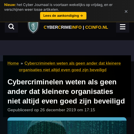
Nieuw:
het Cyber Journaal is voortaan wekelijks op vrijdag, en er
Ga
verschijnen weer losse artikelen.
×
direct
Lees de aankondiging →
naar
de
C
YBER
C
RIME
INFO
|
CCINFO.NL
hoofdinhoud
Home
»
Cybercriminelen weten als geen ander dat kleinere
organisaties niet altijd even goed zijn beveiligd
Cybercriminelen weten als geen
ander dat kleinere organisaties
niet altijd even goed zijn beveiligd
Gepubliceerd op 26 december 2019 om 17:15