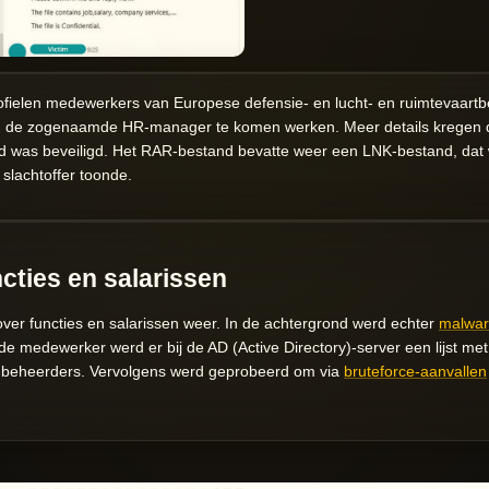
fielen medewerkers van Europese defensie- en lucht- en ruimtevaartb
van de zogenaamde HR-manager te komen werken. Meer details kregen
d was beveiligd. Het RAR-bestand bevatte weer een LNK-bestand, da
slachtoffer toonde.
ncties en salarissen
over functies en salarissen weer. In de achtergrond werd echter
malwa
n de medewerker werd er bij de AD (Active Directory)-server een lijst 
 beheerders. Vervolgens werd geprobeerd om via
bruteforce-aanvallen