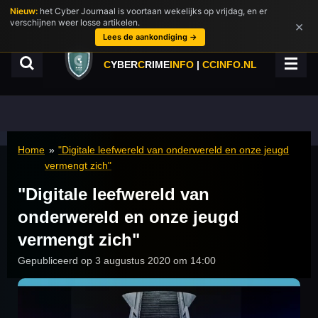
Nieuw:
het Cyber Journaal is voortaan wekelijks op vrijdag, en er
Ga
verschijnen weer losse artikelen.
×
direct
Lees de aankondiging →
naar
de
C
YBER
C
RIME
INFO
|
CCINFO.NL
hoofdinhoud
Home
»
"Digitale leefwereld van onderwereld en onze jeugd
vermengt zich"
"Digitale leefwereld van
onderwereld en onze jeugd
vermengt zich"
Gepubliceerd op 3 augustus 2020 om 14:00