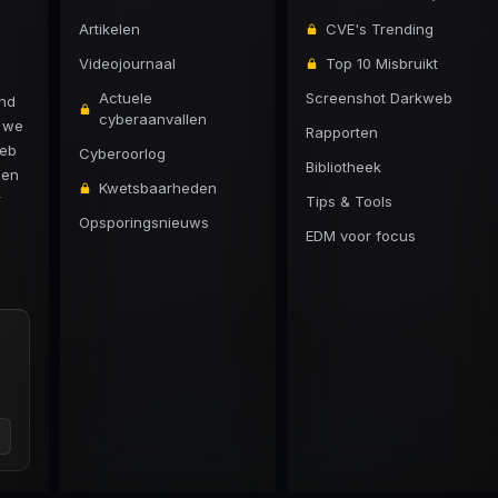
Artikelen
CVE's Trending
Videojournaal
Top 10 Misbruikt
Actuele
Screenshot Darkweb
and
cyberaanvallen
n we
Rapporten
web
Cyberoorlog
Bibliotheek
 en
Kwetsbaarheden
r
Tips & Tools
Opsporingsnieuws
EDM voor focus