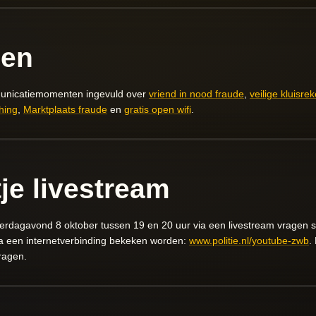
pen
municatiemomenten ingevuld over
vriend in nood fraude
,
veilige kluisre
hing
,
Marktplaats fraude
en
gratis open wifi
.
je livestream
dagavond 8 oktober tussen 19 en 20 uur via een livestream vragen ste
a een internetverbinding bekeken worden:
www.politie.nl/youtube-zwb
.
ragen.