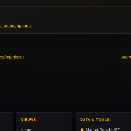
n en begrippen »
eedogenlozer
Aange
NIEUWS
DATA & TOOLS
Home
Slachtoffers NL/BE