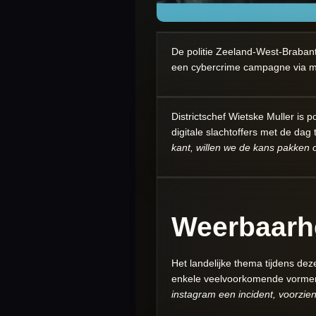
De politie Zeeland-West-Brabant s
een cybercrime campagne via m
Districtschef Wietske Muller is p
digitale slachtoffers met de da
kant, willen we de kans pakken
Weerbaarh
Het landelijke thema tijdens de
enkele veelvoorkomende vormen v
instagram een incident, voorzie