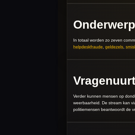
Onderwer
In totaal worden zo zeven com
helpdeskfraude
,
geldezels
,
smis
Vragenuurt
Verder kunnen mensen op donder
weerbaarheid. De stream kan vi
politiemensen beantwoordt de v