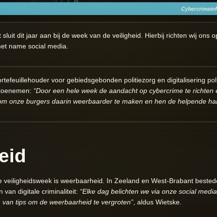
luit dit jaar aan bij de week van de veiligheid. Hierbij richten wij ons 
et name social media.
ortefeuillehouder voor gebiedsgebonden politiezorg en digitalisering polit
g toenemen:
“Door een hele week de aandacht op cybercrime te richten 
 om onze burgers daarin weerbaarder te maken en hen de helpende han
eid
ze veiligheidsweek is weerbaarheid. In Zeeland en West-Brabant bested
an digitale criminaliteit:
“Elke dag belichten we via onze social media
n van tips om de weerbaarheid te vergroten”
, aldus Wietske.