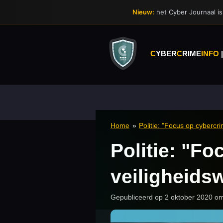
Ga
Nieuw:
het Cyber Journaal is 
direct
naar
de
hoofdinhoud
C
YBER
C
RIME
INFO
Home
»
Politie: "Focus op cybercri
Politie: "Fo
veiligheids
Gepubliceerd op 2 oktober 2020 o