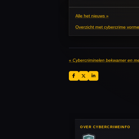
Alle het nieuws »
Overzicht met cybercrime vorme
«
Cybercriminelen bekwamer en m
D
D
S
e
e
h
l
e
a
e
l
r
n
e
OVER CYBERCRIMEINFO