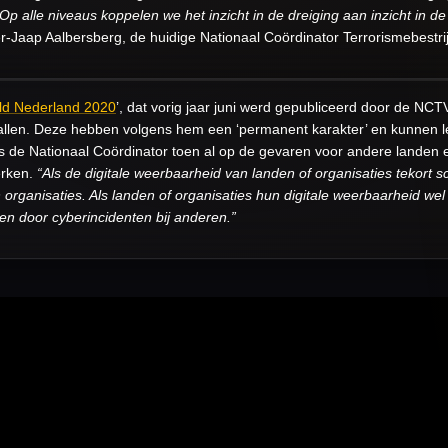
. Op alle niveaus koppelen we het inzicht in de dreiging aan inzicht in 
er-Jaap Aalbersberg, de huidige Nationaal Coördinator Terrorismebestrij
ld Nederland 2020
’, dat vorig jaar juni werd gepubliceerd door de NC
llen. Deze hebben volgens hem een ‘permanent karakter’ en kunnen le
de Nationaal Coördinator toen al op de gevaren voor andere landen en
erken.
“Als de digitale weerbaarheid van landen of organisaties tekort s
organisaties. Als landen of organisaties hun digitale weerbaarheid wel
n door cyberincidenten bij anderen.”