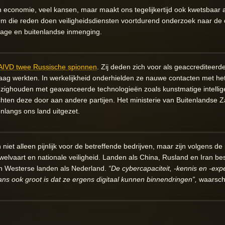
n economie, veel kansen, maar maakt ons tegelijkertijd ook kwetsbaar a
m die reden doen veiligheidsdiensten voortdurend onderzoek naar de 
age en buitenlandse inmenging.
AIVD twee Russische spionnen
. Zij deden zich voor als geaccrediteerd
g werkten. In werkelijkheid onderhielden ze nauwe contacten met het 
ezighouden met geavanceerde technologieën zoals kunstmatige intellig
hten deze door aan andere partijen. Het ministerie van Buitenlandse 
nlangs ons land uitgezet.
jn niet alleen pijnlijk voor de betreffende bedrijven, maar zijn volgens de
welvaart en nationale veiligheid. Landen als China, Rusland en Iran be
n Westerse landen als Nederland.
“De cybercapaciteit, -kennis en -exp
ans ook groot is dat ze ergens digitaal kunnen binnendringen”,
waarschu