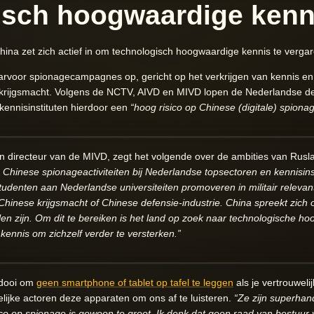
isch hoogwaardige kenn
hina zet zich actief in om technologisch hoogwaardige kennis te vergar
arvoor spionagecampagnes op, gericht op het verkrijgen van kennis e
 krijgsmacht. Volgens de NCTV, AIVD en MIVD lopen de Nederlandse def
 kennisinstituten hierdoor een
“hoog risico op Chinese (digitale) spionag
n directeur van de MIVD, zegt het volgende over de ambities van Rus
inese spionageactiviteiten bij Nederlandse topsectoren en kennisins
 studenten aan Nederlandse universiteiten promoveren in militair relevan
inese krijgsmacht of Chinese defensie-industrie. China spreekt zich op
llen zijn. Om dit te bereiken is het land op zoek naar technologische 
kennis om zichzelf verder te versterken.”
eidooi om
geen smartphone of tablet op tafel te leggen
als je vertrouwelij
ijke actoren deze apparaten om ons af te luisteren.
“Ze zijn superhand
ico op spionage is gewoon te groot. Ik denk dat geen raad van bestuur