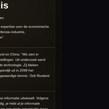
is
en.
n expertise voor de economische
ensie-industrie,
e”.
land en China:
“We zien in
tellingen. Uit onderzoek werd
te technologie. Zij bleken
enlijk uit in 2049 het
hoogwaardige kennis. Ook Rusland
ke informatie uitwisselt. Volgens
ig, je hebt al je informatie
 van een grote organisatie meer