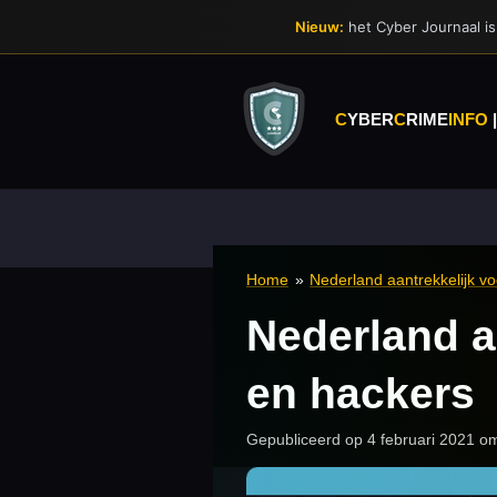
Ga
Nieuw:
het Cyber Journaal is 
direct
naar
de
hoofdinhoud
C
YBER
C
RIME
INFO
Home
»
Nederland aantrekkelijk vo
Nederland aa
en hackers
Gepubliceerd op 4 februari 2021 o