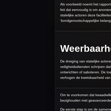
Als voorbeeld noemt het rapport
feit dat eenvoudig is om anoniem
statelijke actoren deze facilitei
‘bondgenootschappelijke belange
Weerbaarh
De dreiging van statelijke acto
veiligheidsdiensten schrijven da
ontwrichten of saboteren. De toe
verhogen de kwetsbaarheid van
Om te voorkomen dat kwaadwillend
bezighouden met geavanceerde te
De eerste stap is om de samenwe