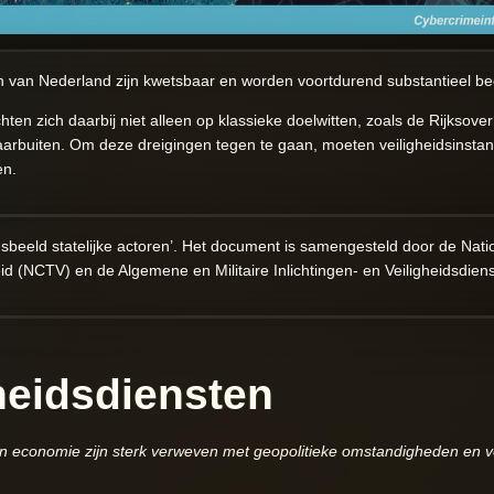
n van Nederland zijn kwetsbaar en worden voortdurend substantieel bedr
ten zich daarbij niet alleen op klassieke doelwitten, zoals de Rijksove
daarbuiten. Om deze dreigingen tegen te gaan, moeten veiligheidsinstan
en.
ngsbeeld statelijke actoren’. Het document is samengesteld door de Nat
eid (NCTV) en de Algemene en Militaire Inlichtingen- en Veiligheidsdie
gheidsdiensten
 economie zijn sterk verweven met geopolitieke omstandigheden en ve