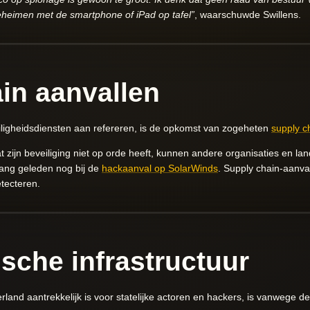
eheimen met de smartphone of iPad op tafel”
, waarschuwde Swillens.
in aanvallen
iligheidsdiensten aan refereren, is de opkomst van zogeheten
supply c
at zijn beveiliging niet op orde heeft, kunnen andere organisaties en l
lang geleden nog bij de
hackaanval op SolarWinds
. Supply chain-aanval
etecteren.
sche infrastructuur
nd aantrekkelijk is voor statelijke actoren en hackers, is vanwege de 