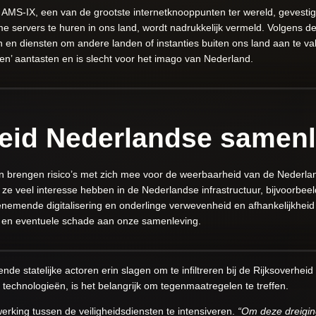
 AMS-IX, een van de grootste internetknooppunten ter wereld, gevesti
e servers te huren in ons land, wordt nadrukkelijk vermeld. Volgens de
ten en diensten om andere landen of instanties buiten ons land aan te va
n’ aantasten en is slecht voor het imago van Nederland.
eid Nederlandse samenl
ren brengen risico’s met zich mee voor de weerbaarheid van de Nederl
t ze veel interesse hebben in de Nederlandse infrastructuur, bijvoorbe
nemende digitalisering en onderlinge verwevenheid en afhankelijkheid v
 en eventuele schade aan onze samenleving.
e statelijke actoren erin slagen om te infiltreren bij de Rijksoverheid 
chnologieën, is het belangrijk om tegenmaatregelen te treffen.
rking tussen de veiligheidsdiensten te intensiveren.
“Om deze dreigin