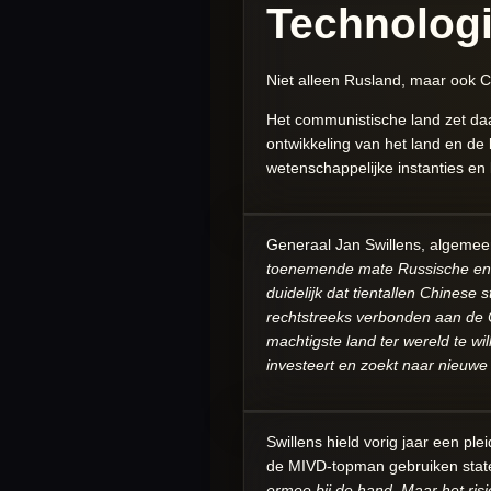
Technolog
Niet alleen Rusland, maar ook C
Het communistische land zet da
ontwikkeling van het land en de
wetenschappelijke instanties en
Generaal Jan Swillens, algemee
toenemende mate Russische en Ch
duidelijk dat tientallen Chinese
rechtstreeks verbonden aan de Ch
machtigste land ter wereld te wi
investeert en zoekt naar nieuwe 
Swillens hield vorig jaar een pl
de MIVD-topman gebruiken statel
ermee bij de hand. Maar het ris