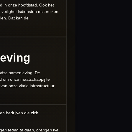
gd in onze hoofdstad. Ook het
 veiligheidsdiensten misbruiken
llen. Dat kan de
eving
andse samenleving. De
eld om onze maatschappij te
an onze vitale infrastructuur
en bedrijven die zich
gen tegen te gaan, brengen we