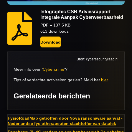
Infographic CSR Adviesrapport
Integrale Aanpak Cyberweerbaarheid
PDF – 137,5 KB
613 downloads
Download
Bron: cybersecurityraad.nl
Meer info over ‘
Cybercrime
’?
Tips of verdachte activiteiten gezien? Meld het
hier
.
Gerelateerde berichten
FysioRoadMap getroffen door Nova ransomware aanval -
Nederlandse fysiotherapeuten slachtoffer van datalek
Raspberry Pi, 4G modem en een bankoverval: De geheime