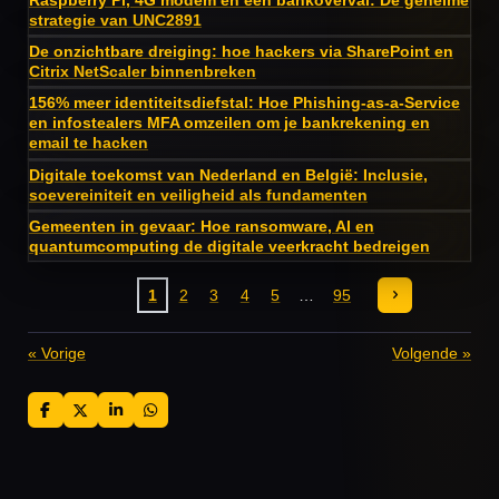
strategie van UNC2891
De onzichtbare dreiging: hoe hackers via SharePoint en
Citrix NetScaler binnenbreken
156% meer identiteitsdiefstal: Hoe Phishing-as-a-Service
en infostealers MFA omzeilen om je bankrekening en
email te hacken
Digitale toekomst van Nederland en België: Inclusie,
soevereiniteit en veiligheid als fundamenten
Gemeenten in gevaar: Hoe ransomware, AI en
quantumcomputing de digitale veerkracht bedreigen
1
2
3
4
5
95
«
Vorige
Volgende
»
D
D
S
D
e
e
h
e
l
e
a
l
e
l
r
e
n
e
n