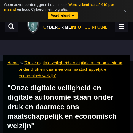
Geen adverteerders, geen betaalmuur.
Word vriend vanaf €10 per
Ga
maand
en houd Cybercrimeinfo gratis.
×
direct
Word vriend →
naar
de
C
YBER
C
RIME
INFO
|
CCINFO.NL
hoofdinhoud
Home
»
"Onze digitale veiligheid en digitale autonomie staan
onder druk en daarmee ons maatschappelijk en
economisch welzijn"
"Onze digitale veiligheid en
digitale autonomie staan onder
druk en daarmee ons
maatschappelijk en economisch
welzijn"