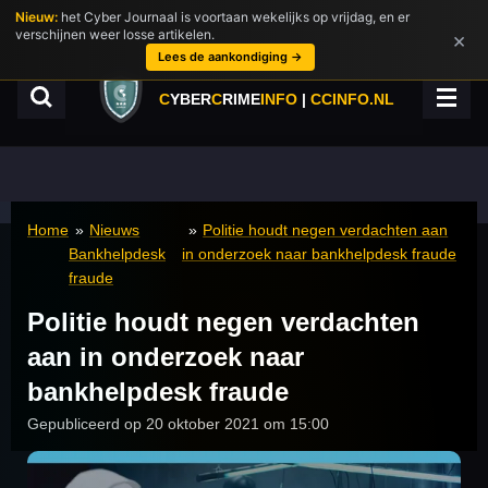
Nieuw:
het Cyber Journaal is voortaan wekelijks op vrijdag, en er
Ga
verschijnen weer losse artikelen.
×
direct
Lees de aankondiging →
naar
de
C
YBER
C
RIME
INFO
|
CCINFO.NL
hoofdinhoud
Home
»
Nieuws
»
Politie houdt negen verdachten aan
Bankhelpdesk
in onderzoek naar bankhelpdesk fraude
fraude
Politie houdt negen verdachten
aan in onderzoek naar
bankhelpdesk fraude
Gepubliceerd op 20 oktober 2021 om 15:00