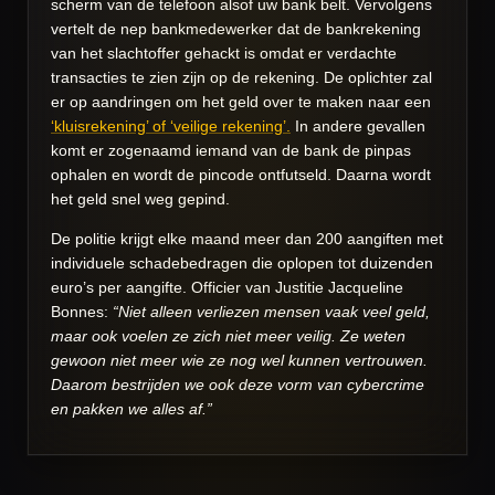
scherm van de telefoon alsof uw bank belt. Vervolgens
vertelt de nep bankmedewerker dat de bankrekening
van het slachtoffer gehackt is omdat er verdachte
transacties te zien zijn op de rekening. De oplichter zal
er op aandringen om het geld over te maken naar een
‘kluisrekening’ of ‘veilige rekening’.
In andere gevallen
komt er zogenaamd iemand van de bank de pinpas
ophalen en wordt de pincode ontfutseld. Daarna wordt
het geld snel weg gepind.
De politie krijgt elke maand meer dan 200 aangiften met
individuele schadebedragen die oplopen tot duizenden
euro’s per aangifte. Officier van Justitie Jacqueline
Bonnes:
“Niet alleen verliezen mensen vaak veel geld,
maar ook voelen ze zich niet meer veilig. Ze weten
gewoon niet meer wie ze nog wel kunnen vertrouwen.
Daarom bestrijden we ook deze vorm van cybercrime
en pakken we alles af.”