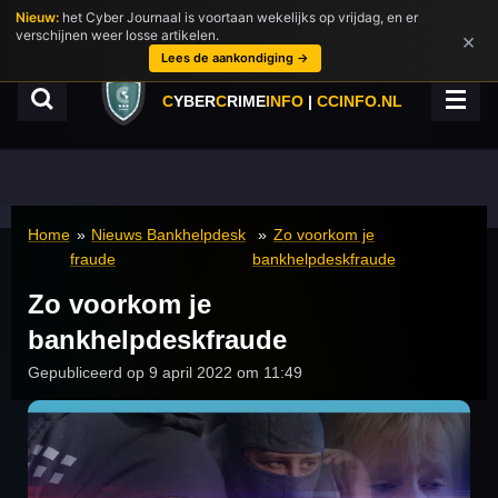
Nieuw:
het Cyber Journaal is voortaan wekelijks op vrijdag, en er
Ga
verschijnen weer losse artikelen.
×
direct
Lees de aankondiging →
naar
de
C
YBER
C
RIME
INFO
|
CCINFO.NL
hoofdinhoud
Home
»
Nieuws Bankhelpdesk
»
Zo voorkom je
fraude
bankhelpdeskfraude
Zo voorkom je
bankhelpdeskfraude
Gepubliceerd op 9 april 2022 om 11:49