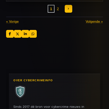
1
2
«
Vorige
Volgende
»
D
D
S
D
e
e
h
e
l
e
a
l
e
l
r
e
n
e
n
OVER CYBERCRIMEINFO
Sinds 2017 dé bron voor cybercrime nieuws in