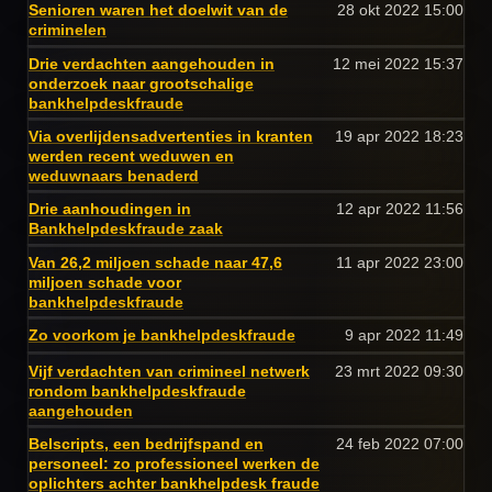
Senioren waren het doelwit van de
28 okt 2022
15:00
criminelen
Drie verdachten aangehouden in
12 mei 2022
15:37
onderzoek naar grootschalige
bankhelpdeskfraude
Via overlijdensadvertenties in kranten
19 apr 2022
18:23
werden recent weduwen en
weduwnaars benaderd
Drie aanhoudingen in
12 apr 2022
11:56
Bankhelpdeskfraude zaak
Van 26,2 miljoen schade naar 47,6
11 apr 2022
23:00
miljoen schade voor
bankhelpdeskfraude
Zo voorkom je bankhelpdeskfraude
9 apr 2022
11:49
Vijf verdachten van crimineel netwerk
23 mrt 2022
09:30
rondom bankhelpdeskfraude
aangehouden
Belscripts, een bedrijfspand en
24 feb 2022
07:00
personeel: zo professioneel werken de
oplichters achter bankhelpdesk fraude