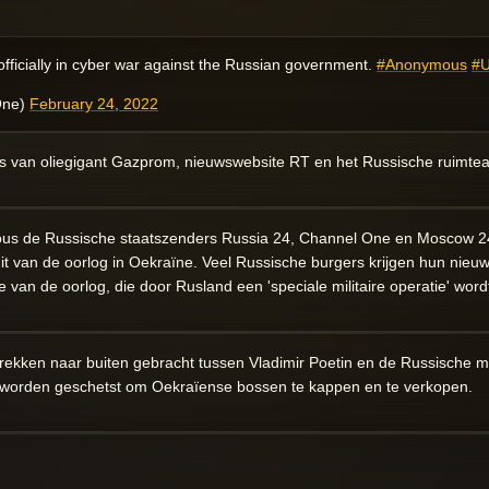
fficially in cyber war against the Russian government.
#Anonymous
#U
One)
February 24, 2022
s van oliegigant Gazprom, nieuwswebsite RT en het Russische ruimt
s de Russische staatszenders Russia 24, Channel One en Moscow 24
uit van de oorlog in Oekraïne. Veel Russische burgers krijgen hun nieu
gte van de oorlog, die door Rusland een 'speciale militaire operatie' wo
ekken naar buiten gebracht tussen Vladimir Poetin en de Russische mi
 worden geschetst om Oekraïense bossen te kappen en te verkopen.