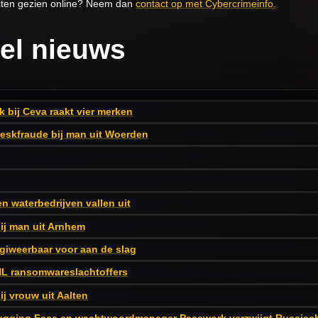
teiten gezien online? Neem dan
contact op met Cybercrimeinfo.
el nieuws
k bij Ceva raakt vier merken
eskfraude bij man uit Woerden
n waterbedrijven vallen uit
ij man uit Arnhem
igiweerbaar voor aan de slag
NL ransomwareslachtoffers
j vrouw uit Aalten