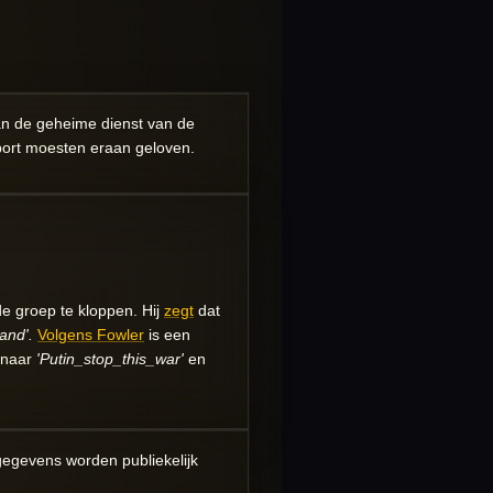
an de geheime dienst van de
Sport moesten eraan geloven.
e groep te kloppen. Hij
zegt
dat
land'.
Volgens Fowler
is een
 naar
'Putin_stop_this_war'
en
gegevens worden publiekelijk