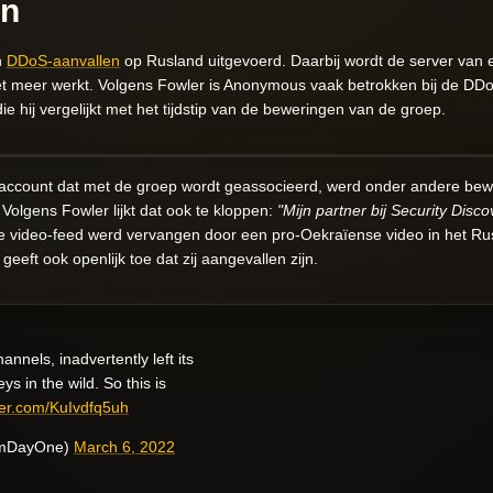
en
n
DDoS-aanvallen
op Rusland
uitgevoerd. Daarbij wordt de server van
niet meer werkt. Volgens Fowler is Anonymous vaak betrokken bij de DDo
 die hij vergelijkt met het tijdstip van de beweringen van de groep.
account dat met de groep wordt geassocieerd, werd onder andere bew
Volgens Fowler lijkt dat ook te kloppen:
"Mijn partner bij Security Disc
 video-feed werd vervangen door een pro-Oekraïense video in het Rus
geeft ook openlijk toe dat zij aangevallen zijn.
annels, inadvertently left its
ys in the wild. So this is
tter.com/KuIvdfq5uh
emDayOne)
March 6, 2022