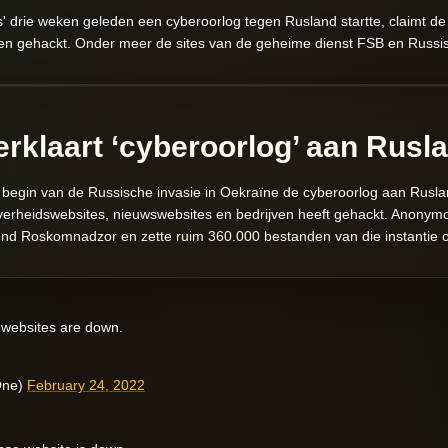
drie weken geleden een cyberoorlog tegen Rusland startte, claimt de 
en gehackt. Onder meer de sites van de geheime dienst FSB en Russi
klaart ‘cyberoorlog’ aan Rusl
begin van de Russische invasie in Oekraïne de
cyberoorlog aan Rusl
verheidswebsites, nieuwswebsites en bedrijven heeft gehackt. Anony
 Roskomnadzor en zette ruim 360.000 bestanden van die instantie o
websites are down.
One)
February 24, 2022