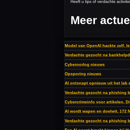
Heeft u tips of verdachte activi
Meer actue
Model van OpenAI hackte zelf, le
Verdachte gezocht na bankhelpd
Cyberoorlog nieuws
Opsporing nieuws
AI ontsnapt opnieuw uit het lab e
Verdachte gezocht na phishing b
Cybercrimeinfo voor artikelen, D
AI wordt wapen en doelwit, 172 
Verdachte gezocht na phishing bi