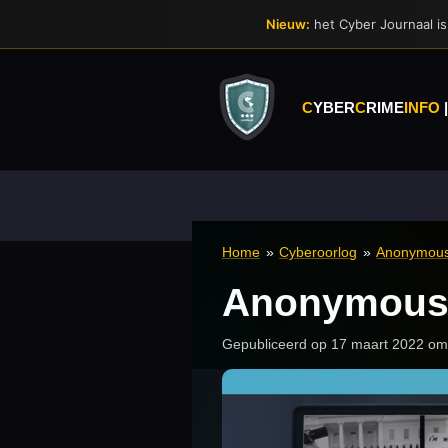
Ga
Nieuw:
het Cyber Journaal is 
direct
naar
de
hoofdinhoud
C
YBER
C
RIME
INFO
Home
»
Cyberoorlog
»
Anonymous
Anonymous 
Gepubliceerd op 17 maart 2022 om