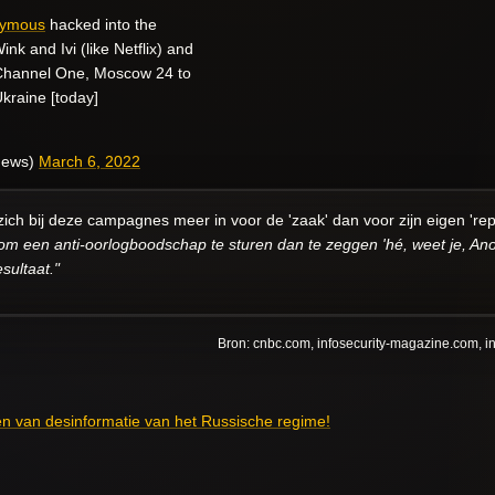
ymous
hacked into the
nk and Ivi (like Netflix) and
 Channel One, Moscow 24 to
kraine [today]
News)
March 6, 2022
ch bij deze campagnes meer in voor de 'zaak' dan voor zijn eigen 'rep
om een anti-oorlogboodschap te sturen dan te zeggen 'hé, weet je, Ano
sultaat."
Bron: cnbc.com, infosecurity-magazine.com, in
en van desinformatie van het Russische regime!