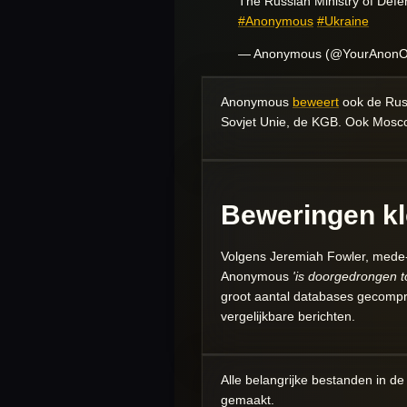
The Russian Ministry of Defe
#Anonymous
#Ukraine
— Anonymous (@YourAnon
Anonymous
beweert
ook de Russ
Sovjet Unie, de KGB. Ook Mosco
Beweringen k
Volgens Jeremiah Fowler, mede-o
Anonymous
'is doorgedrongen t
groot aantal databases gecompr
vergelijkbare berichten.
Alle belangrijke bestanden in d
gemaakt.