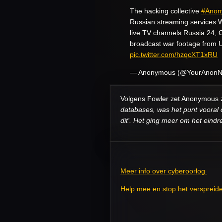
The hacking collective
#Anon
Russian streaming services Wi
live TV channels Russia 24,
broadcast war footage from U
pic.twitter.com/hzqcXT1xRU
— Anonymous (@YourAnon
Volgens Fowler zet Anonymous zi
databases, was het punt vooral 
dit'. Het ging meer om het eindre
Meer info over cyberoorlog
Help mee en stop het verspreid