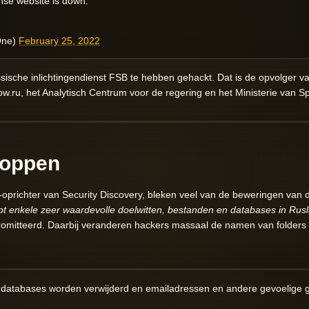
nse website is down.
One)
February 25, 2022
ische inlichtingendienst FSB te hebben gehackt. Dat is de opvolger v
w.ru, het Analytisch Centrum voor de regering en het Ministerie van 
loppen
prichter van Security Discovery, bleken veel van de beweringen van d
ot enkele zeer waardevolle doelwitten, bestanden en databases in Rus
omitteerd. Daarbij veranderen hackers massaal de namen van folders
e databases worden verwijderd en emailadressen en andere gevoelige 