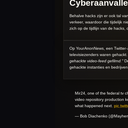
Cyberaanvall
Behalve hacks zijn er ook tal va
verkeer, waardoor die tijdelijk 
zich op de tijdlijn van de hacks,
Op
YourAnonNews, een Twitter-
televisiezenders waren gehackt. 
gehackte video-feed gefilmd."
De
gehackte instanties en bedrijven 
Mir24, one of the federal tv ch
video repository production ke
what happened next.
pic.twi
— Bob Diachenko (@Mayh