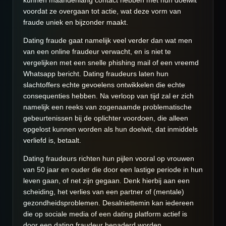
kunnen maandenlang contact hebben met hun doelwit
voordat ze overgaan tot actie, wat deze vorm van
fraude uniek en bijzonder maakt.
Dating fraude gaat namelijk veel verder dan wat men
van een online fraudeur verwacht, en is niet te
vergelijken met een snelle phishing mail of een vreemd
Whatsapp bericht. Dating fraudeurs laten hun
slachtoffers echte gevoelens ontwikkelen die echte
consequenties hebben. Na verloop van tijd zal er zich
namelijk een reeks van zogenaamde problematische
gebeurtenissen bij de oplichter voordoen, die alleen
opgelost kunnen worden als hun doelwit, dat inmiddels
verliefd is, betaalt.
Dating fraudeurs richten hun pijlen vooral op vrouwen
van 50 jaar en ouder die door een lastige periode in hun
leven gaan, of net zijn gegaan. Denk hierbij aan een
scheiding, het verlies van een partner of (mentale)
gezondheidsproblemen. Desalniettemin kan iedereen
die op sociale media of een dating platform actief is
door een dating fraudeur benaderd worden.