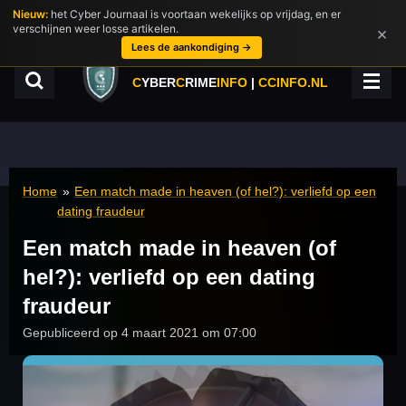
Nieuw:
het Cyber Journaal is voortaan wekelijks op vrijdag, en er
Ga
verschijnen weer losse artikelen.
×
direct
Lees de aankondiging →
naar
de
C
YBER
C
RIME
INFO
|
CCINFO.NL
hoofdinhoud
Home
»
Een match made in heaven (of hel?): verliefd op een
dating fraudeur
Een match made in heaven (of
hel?): verliefd op een dating
fraudeur
Gepubliceerd op 4 maart 2021 om 07:00