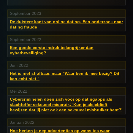
September 2023
De duistere kant van online dating: Een onderzoek naar
dating fraude
September 2022
Een goede eerste indruk belangrijker dan
cyberbeveiliging?
Juni 2022
Het is niet strafbaar, maar “Waar ben ik mee bezig? Dit
kan echt niet ”
Mei 2022
Cybercriminelen doen zich voor op datingapps als
slachtoffer seksueel misbruik: 'Kun je alsjeblieft
bewijzen dat jij niet ook een seksueel misbruiker bent?'
Januari 2022
Hoe herken je nep advertenties op websites waar