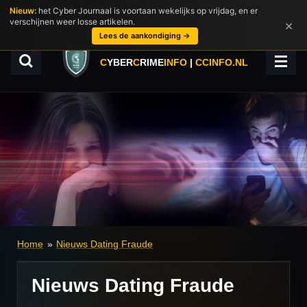
Nieuw:
het Cyber Journaal is voortaan wekelijks op vrijdag, en er
Ga
verschijnen weer losse artikelen.
×
direct
Lees de aankondiging →
naar
de
C
YBER
C
RIME
INFO
|
CCINFO.NL
hoofdinhoud
Home
»
Nieuws Dating Fraude
Nieuws Dating Fraude