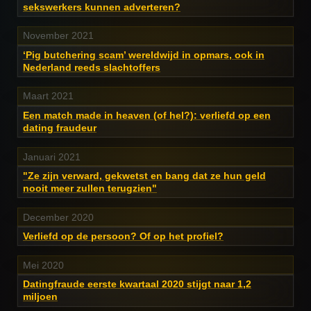
sekswerkers kunnen adverteren?
November 2021
‘Pig butchering scam’ wereldwijd in opmars, ook in
Nederland reeds slachtoffers
Maart 2021
Een match made in heaven (of hel?): verliefd op een
dating fraudeur
Januari 2021
"Ze zijn verward, gekwetst en bang dat ze hun geld
nooit meer zullen terugzien"
December 2020
Verliefd op de persoon? Of op het profiel?
Mei 2020
Datingfraude eerste kwartaal 2020 stijgt naar 1,2
miljoen