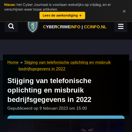
Nieuw:
het Cyber Journaal is voortaan wekelijks op vrijdag, en er
Ga
verschijnen weer losse artikelen.
×
direct
Lees de aankondiging →
naar
de
C
YBER
C
RIME
INFO
|
CCINFO.NL
hoofdinhoud
Home
»
Stijging van telefonische oplichting en misbruik
bedrijfsgegevens in 2022
Stijging van telefonische
oplichting en misbruik
bedrijfsgegevens in 2022
Gepubliceerd op 9 februari 2023 om 15:00