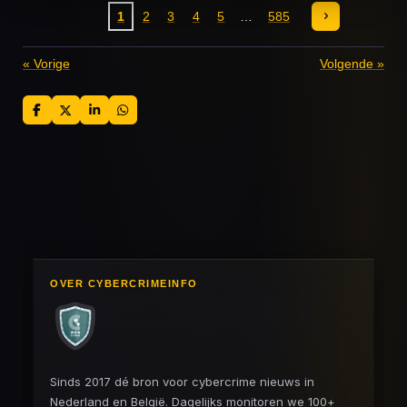
1
2
3
4
5
585
«
Vorige
Volgende
»
D
D
S
D
e
e
h
e
l
e
a
l
e
l
r
e
n
e
n
OVER CYBERCRIMEINFO
Sinds 2017 dé bron voor cybercrime nieuws in
Nederland en België. Dagelijks monitoren we 100+