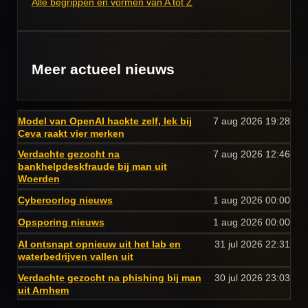
Alle begrippen en vormen van A tot Z
Meer actueel nieuws
Model van OpenAI hackte zelf, lek bij
7 aug 2026
19:28
Ceva raakt vier merken
Verdachte gezocht na
7 aug 2026
12:46
bankhelpdeskfraude bij man uit
Woerden
Cyberoorlog nieuws
1 aug 2026
00:00
Opsporing nieuws
1 aug 2026
00:00
AI ontsnapt opnieuw uit het lab en
31 jul 2026
22:31
waterbedrijven vallen uit
Verdachte gezocht na phishing bij man
30 jul 2026
23:03
uit Arnhem