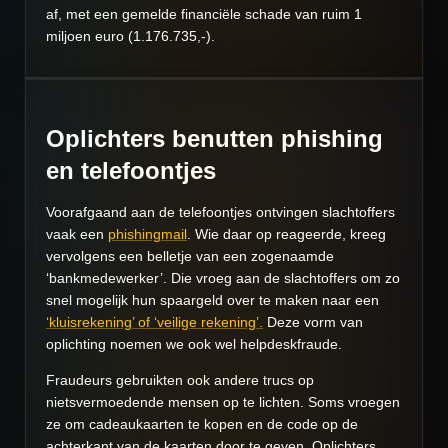
af, met een gemelde financiële schade van ruim 1
miljoen euro (1.176.735,-).
Oplichters benutten phishing
en telefoontjes
Voorafgaand aan de telefoontjes ontvingen slachtoffers
vaak een
phishingmail
. Wie daar op reageerde, kreeg
vervolgens een belletje van een zogenaamde
‘bankmedewerker’. Die vroeg aan de slachtoffers om zo
snel mogelijk hun spaargeld over te maken naar een
‘kluisrekening’ of ‘veilige rekening’.
Deze vorm van
oplichting noemen we ook wel helpdeskfraude.
Fraudeurs gebruikten ook andere trucs op
nietsvermoedende mensen op te lichten. Soms vroegen
ze om cadeaukaarten te kopen en de code op de
achterkant van de kaarten door te geven. Oplichters