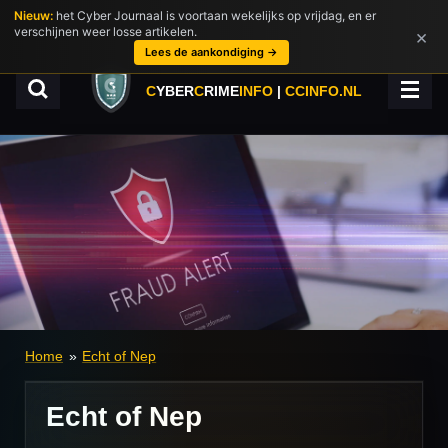
Nieuw:
het Cyber Journaal is voortaan wekelijks op vrijdag, en er
Ga
verschijnen weer losse artikelen.
×
direct
Lees de aankondiging →
naar
de
C
YBER
C
RIME
INFO
|
CCINFO.NL
hoofdinhoud
Home
»
Echt of Nep
Echt of Nep