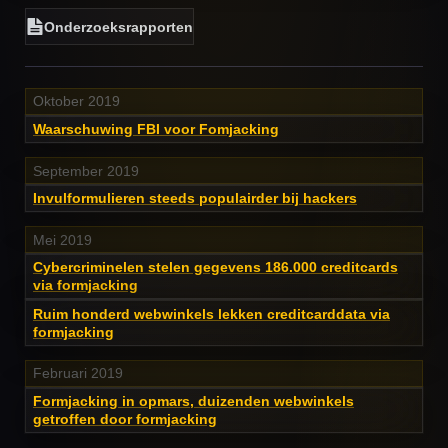
Onderzoeksrapporten
Oktober 2019
Waarschuwing FBI voor Fomjacking
September 2019
Invulformulieren steeds populairder bij hackers
Mei 2019
Cybercriminelen stelen gegevens 186.000 creditcards
via formjacking
Ruim honderd webwinkels lekken creditcarddata via
formjacking
Februari 2019
Formjacking in opmars, duizenden webwinkels
getroffen door formjacking