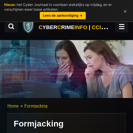
Nieuw:
het Cyber Journaal is voortaan wekelijks op vrijdag, en er
Ga
verschijnen weer losse artikelen.
×
direct
Lees de aankondiging →
naar
de
C
YBER
C
RIME
INFO
|
CCINFO.NL
hoofdinhoud
Home
»
Formjacking
Formjacking