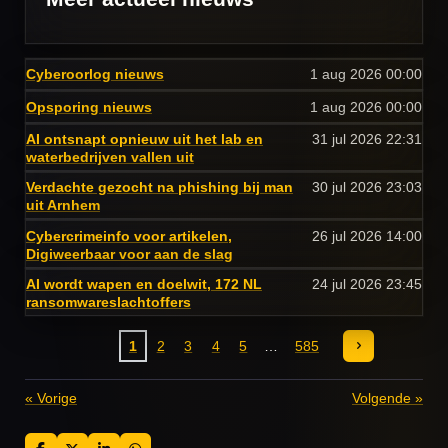
Cyberoorlog nieuws
1 aug 2026
00:00
Opsporing nieuws
1 aug 2026
00:00
AI ontsnapt opnieuw uit het lab en
31 jul 2026
22:31
waterbedrijven vallen uit
Verdachte gezocht na phishing bij man
30 jul 2026
23:03
uit Arnhem
Cybercrimeinfo voor artikelen,
26 jul 2026
14:00
Digiweerbaar voor aan de slag
AI wordt wapen en doelwit, 172 NL
24 jul 2026
23:45
ransomwareslachtoffers
1
2
3
4
5
585
«
Vorige
Volgende
»