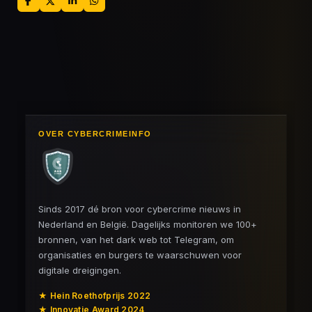
D
D
S
D
e
e
h
e
l
e
a
l
e
l
r
e
n
e
n
OVER CYBERCRIMEINFO
Sinds 2017 dé bron voor cybercrime nieuws in
Nederland en België. Dagelijks monitoren we 100+
bronnen, van het dark web tot Telegram, om
organisaties en burgers te waarschuwen voor
digitale dreigingen.
★ Hein Roethofprijs 2022
★ Innovatie Award 2024