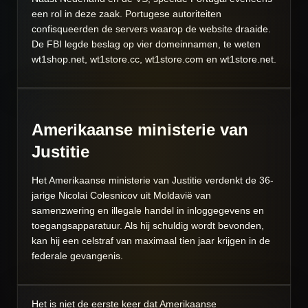
een rol in deze zaak. Portugese autoriteiten
confisqueerden de servers waarop de website draaide.
De FBI legde beslag op vier domeinnamen, te weten
wt1shop.net, wt1store.cc, wt1store.com en wt1store.net.
Amerikaanse ministerie van
Justitie
Het Amerikaanse ministerie van Justitie verdenkt de 36-
jarige Nicolai Colesnicov uit Moldavië van
samenzwering en illegale handel in inloggegevens en
toegangsapparatuur. Als hij schuldig wordt bevonden,
kan hij een celstraf van maximaal tien jaar krijgen in de
federale gevangenis.
Het is niet de eerste keer dat Amerikaanse