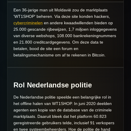
Een 36-jarige man uit Moldavië zou de marktplaats
'WT1SHOP' beheren. Via deze site konden hackers,
cybercriminelen
en andere kwaadwillenden bieden op
25.000 gescande rijbewijzen, 1,7 miljoen inloggegevens
van diverse webshops, 108.000 bankrekeningnummers
en 21.800 creditcardgegevens. Om deze data te
betalen, bood de site een forum en
betalingsmechanisme om af te rekenen in Bitcoin.
Rol Nederlandse politie
De Nederlandse politie speelde een belangrijke rol in
het offline halen van WT1SHOP. In juni 2020 deelden
agenten een kopie van de database van de criminele
marktplaats. Daaruit bleek dat het platform 60.823
geregistreerde gebruikers telde, inclusief 91 verkopers
en twee systeembeheerders. Hoe de politie de hand