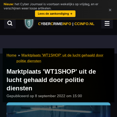
Nieuw:
het Cyber Journaal is voortaan wekelijks op vrijdag, en er
Ga
verschijnen weer losse artikelen.
×
direct
Lees de aankondiging →
naar
de
C
YBER
C
RIME
INFO
|
CCINFO.NL
hoofdinhoud
Home
»
Marktplaats 'WT1SHOP' uit de lucht gehaald door
politie diensten
Marktplaats 'WT1SHOP' uit de
lucht gehaald door politie
diensten
Gepubliceerd op 8 september 2022 om 15:00