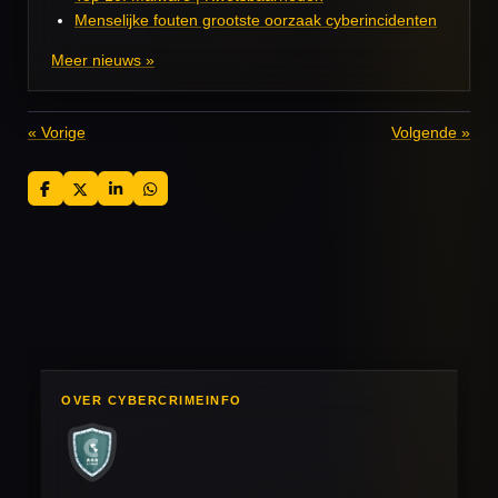
Menselijke fouten grootste oorzaak cyberincidenten
Meer nieuws »
«
Vorige
Volgende
»
D
D
S
D
e
e
h
e
l
e
a
l
e
l
r
e
n
e
n
OVER CYBERCRIMEINFO