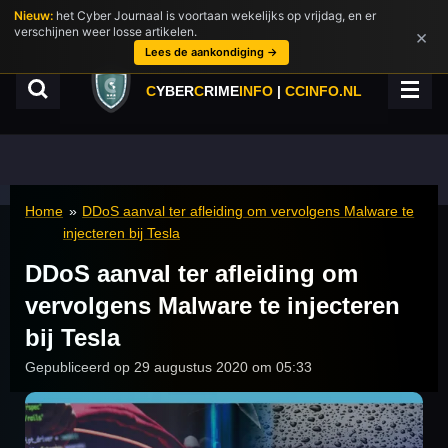
Nieuw:
het Cyber Journaal is voortaan wekelijks op vrijdag, en er
Ga
verschijnen weer losse artikelen.
×
direct
Lees de aankondiging →
naar
de
C
YBER
C
RIME
INFO
|
CCINFO.NL
hoofdinhoud
Home
»
DDoS aanval ter afleiding om vervolgens Malware te
injecteren bij Tesla
DDoS aanval ter afleiding om
vervolgens Malware te injecteren
bij Tesla
Gepubliceerd op 29 augustus 2020 om 05:33