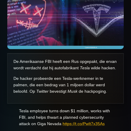
De Amerikaanse FBI heeft een Rus opgepakt, die ervan
wordt verdacht dat hij autofabrikant
Tesla
wilde hacken.
De hacker probeerde een Tesla-werknemer in te
palmen, die een bedrag van 1 miljoen dollar werd
beloofd. Op
Twitter
bevestigt
Musk
de hackpoging.
Tesla employee turns down $1 million, works with
FBI, and helps thwart a planned cybersecurity
attack on Giga Nevada
https://t.co/PwIt7x35As