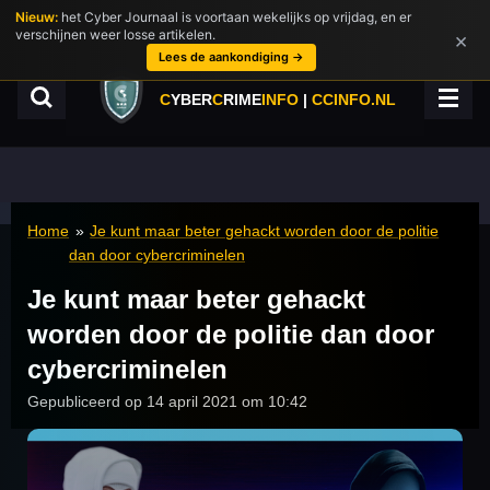
Nieuw:
het Cyber Journaal is voortaan wekelijks op vrijdag, en er
Ga
verschijnen weer losse artikelen.
×
direct
Lees de aankondiging →
naar
de
C
YBER
C
RIME
INFO
|
CCINFO.NL
hoofdinhoud
Home
»
Je kunt maar beter gehackt worden door de politie
dan door cybercriminelen
Je kunt maar beter gehackt
worden door de politie dan door
cybercriminelen
Gepubliceerd op 14 april 2021 om 10:42