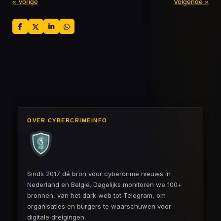
«
Vorige
Volgende
»
D
D
S
D
e
e
h
e
l
e
a
l
e
l
r
e
n
e
n
OVER CYBERCRIMEINFO
Sinds 2017 dé bron voor cybercrime nieuws in
Nederland en België. Dagelijks monitoren we 100+
bronnen, van het dark web tot Telegram, om
organisaties en burgers te waarschuwen voor
digitale dreigingen.