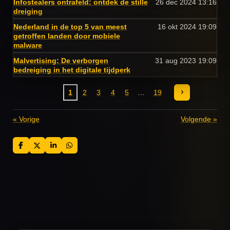
Infostealers ontrafeld: ontdek de stille
26 dec 2024
13:16
dreiging
Nederland in de top 5 van meest
16 okt 2024
19:09
getroffen landen door mobiele
malware
Malvertising: De verborgen
31 aug 2023
19:09
bedreiging in het digitale tijdperk
1
2
3
4
5
19
«
Vorige
Volgende
»
D
D
S
D
e
e
h
e
l
e
a
l
e
l
r
e
n
e
n