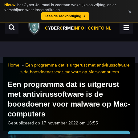
Nieuw:
het Cyber Journaal is voortaan wekelijks op vrijdag, en er
Ga
verschijnen weer losse artikelen.
×
direct
Lees de aankondiging →
naar
de
C
YBER
C
RIME
INFO
|
CCINFO.NL
hoofdinhoud
Home
»
Een programma dat is uitgerust met antivirussoftware
is de boosdoener voor malware op Mac-computers
Een programma dat is uitgerust
met antivirussoftware is de
boosdoener voor malware op Mac-
computers
Gepubliceerd op 17 november 2022 om 16:55