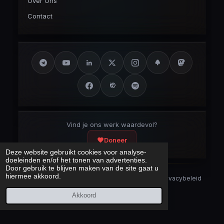
Over Ons
Contact
Vind je ons werk waardevol?
Doneer
Deze website gebruikt cookies voor analyse-
doeleinden en/of het tonen van advertenties.
Door gebruik te blijven maken van de site gaat u
hiermee akkoord.
Security Disclaimer
Security.txt
AI Bot Disclaimer
Privacybeleid
Cookieverklaring
Sitemap
Akkoord
Laatst bijgewerkt:
6 augustus 2026
© 2017 – 2026 Cybercrimeinfo