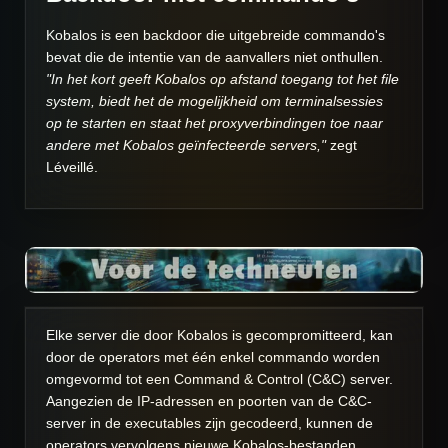
Kobalos is een backdoor die uitgebreide commando's
bevat die de intentie van de aanvallers niet onthullen.
"In het kort geeft Kobalos op afstand toegang tot het file
system, biedt het de mogelijkheid om terminalsessies
op te starten en staat het proxyverbindingen toe naar
andere met Kobalos geïnfecteerde servers,"
zegt
Léveillé.
Elke server die door Kobalos is gecompromitteerd, kan
door de operators met één enkel commando worden
omgevormd tot een Command & Control (C&C) server.
Aangezien de IP-adressen en poorten van de C&C-
server in de executables zijn gecodeerd, kunnen de
operators vervolgens nieuwe Kobalos-bestanden