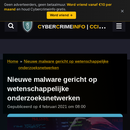
Geen adverteerders, geen betaalmuur.
Word vriend vanaf €10 per
Ga
maand
en houd Cybercrimeinfo gratis.
×
direct
Word vriend →
naar
de
C
YBER
C
RIME
INFO
|
CCINFO.NL
hoofdinhoud
Home
»
Nieuwe malware gericht op wetenschappelijke
onderzoeksnetwerken
Nieuwe malware gericht op
wetenschappelijke
onderzoeksnetwerken
Gepubliceerd op 4 februari 2021 om 08:00