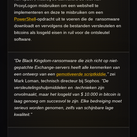
ProxyLogon misbruiken om een ​​webshell te
implementeren en deze te misbruiken om een ​​
PowerShell
-opdracht uit te voeren die de ransomware
downloadt en vervolgens de bestanden versleutelen en
bitcoins als losgeld eisen in ruil voor de ontsleutel
software.
"De Black Kingdom-ransomware die zich richt op niet-
gepatchte Exchange-servers heeft alle kenmerken van
een ontwerp van een
gemotiveerde scriptkiddie
,"
zei
Mark Loman, technisch directeur bij Sophos.
"De
versleutelingshulpmiddelen en -technieken zijn
onvolmaakt, maar het losgeld van $ 10.000 in bitcoin is
laag genoeg om succesvol te zijn. Elke bedreiging moet
serieus worden genomen, zelfs van schijnbare lage
kwaliteit."