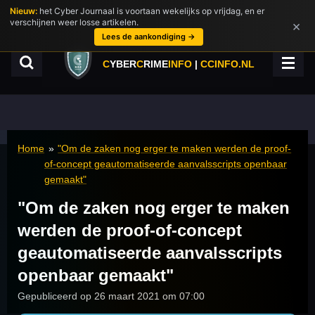
Nieuw:
het Cyber Journaal is voortaan wekelijks op vrijdag, en er
Ga
verschijnen weer losse artikelen.
×
direct
Lees de aankondiging →
naar
de
C
YBER
C
RIME
INFO
|
CCINFO.NL
hoofdinhoud
Home
»
"Om de zaken nog erger te maken werden de proof-
of-concept geautomatiseerde aanvalsscripts openbaar
gemaakt"
"Om de zaken nog erger te maken
werden de proof-of-concept
geautomatiseerde aanvalsscripts
openbaar gemaakt"
Gepubliceerd op 26 maart 2021 om 07:00