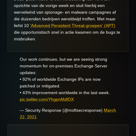
opzichte van de vorige week en sluit hierbij een
wervelwind van spionage- en malware campagnes af
die duizenden bedrijven wereldwijd troffen. Met maar
liefst 10
'Advanced Persistent Threat-groepen' (APT)
die opportunistisch snel in actie kwamen om de bugs te
misbruiken.
Our work continues, but we are seeing strong
momentum for on-premises Exchange Server
updates:
• 92% of worldwide Exchange IPs are now
patched or mitigated.
• 43% improvement worldwide in the last week.
pic.twitter.com/YhgpnMdlOX
— Security Response (@msftsecresponse)
March
22, 2021