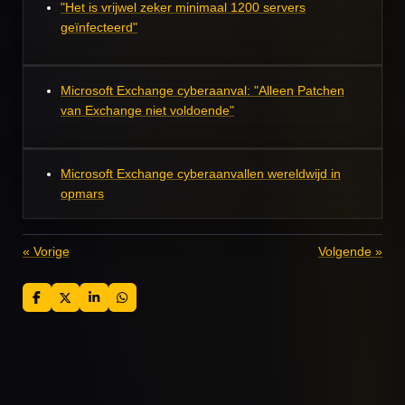
"Het is vrijwel zeker minimaal 1200 servers
geïnfecteerd"
Microsoft Exchange cyberaanval: "Alleen Patchen
van Exchange niet voldoende"
Microsoft Exchange cyberaanvallen wereldwijd in
opmars
«
Vorige
Volgende
»
D
D
S
D
e
e
h
e
l
e
a
l
e
l
r
e
n
e
n