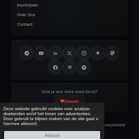
Inschrijven
Over Ons
Contact
Vind je ons werk waardevol?
Doneer
Deze website gebruikt cookies voor analyse-
doeleinden en/of het tonen van advertenties.
Door gebruik te blijven maken van de site gaat u
hiermee akkoord.
Security Disclaimer
Security.txt
AI Bot Disclaimer
Privacybeleid
Cookieverklaring
Sitemap
Akkoord
Laatst bijgewerkt:
8 augustus 2026