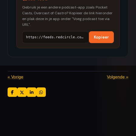
Gebruik je een andere podcast-app zoals Pocket
Casts, Overcast of Castro? Kopieer de link hieronder
en plak deze in je app onder "Voeg podcast toe via
URL".
Kopieer
https://feeds.redcircle.com/e34e6354-505d-4db4-8d02-3e4cc033e174
«
Vorige
Volgende
»
D
D
S
D
e
e
h
e
l
e
a
l
e
l
r
e
n
e
n