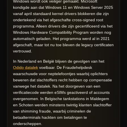
Windows wordt ook veiliger gemaakt. Microsoft
kondigde aan dat Windows 11 en Windows Server 2025
vanaf april standaard kernel drivers blokkeren die zijn
ondertekend via het afgeschafte cross-signed root
programma. Alleen drivers die zijn gecertificeerd via het
Windows Hardware Compatibility Program worden nog
automatisch geladen. Het programma werd al in 2021
afgeschaft, maar tot nu toe bleven de legacy certificaten
vertrouwd.
In Nederland en België blijven de gevolgen van het
Odido datalek
voelbaar. De Fraudehelpdesk
waarschuwde voor neptelefoontjes waarbij oplichters
beweren dat slachtoffers recht hebben op compensatie
vanwege het datalek. Na het doorgeven van een
verificatiecode werden eSIMs geactiveerd of accounts
overgenomen. In Belgische tankstations in Maldegem
en Schoten werden minstens twintig klanten slachtoffer
van shimming fraude, waarbij criminelen de
betaalterminals hackten om betalingen te
onderscheppen.