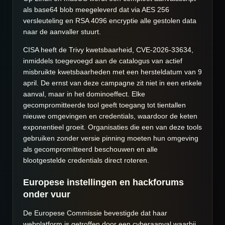
als base64 blob meegeleverd dat via AES 256
versleuteling en RSA 4096 encryptie alle gestolen data
naar de aanvaller stuurt.
CISA heeft de Trivy kwetsbaarheid, CVE-2026-33634,
inmiddels toegevoegd aan de catalogus van actief
misbruikte kwetsbaarheden met een hersteldatum van 9
april. De ernst van deze campagne zit niet in een enkele
aanval, maar in het dominoeffect. Elke
gecompromitteerde tool geeft toegang tot tientallen
nieuwe omgevingen en credentials, waardoor de keten
exponentieel groeit. Organisaties die een van deze tools
gebruiken zonder versie pinning moeten hun omgeving
als gecompromitteerd beschouwen en alle
blootgestelde credentials direct roteren.
Europese instellingen en hackforums
onder vuur
De Europese Commissie bevestigde dat haar
webplatform is getroffen door een cyberaanval waarbij