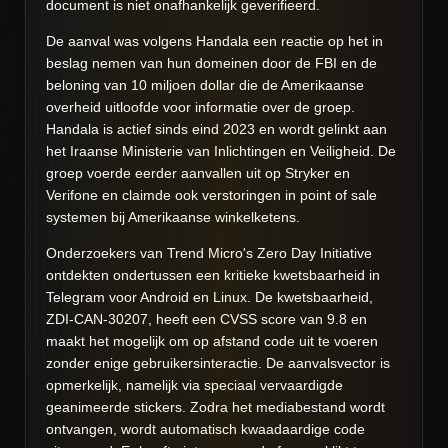
document is niet onafhankelijk geverifieerd.
De aanval was volgens Handala een reactie op het in
beslag nemen van hun domeinen door de FBI en de
beloning van 10 miljoen dollar die de Amerikaanse
overheid uitloofde voor informatie over de groep.
Handala is actief sinds eind 2023 en wordt gelinkt aan
het Iraanse Ministerie van Inlichtingen en Veiligheid. De
groep voerde eerder aanvallen uit op Stryker en
Verifone en claimde ook verstoringen in point of sale
systemen bij Amerikaanse winkelketens.
Onderzoekers van Trend Micro's Zero Day Initiative
ontdekten ondertussen een kritieke kwetsbaarheid in
Telegram voor Android en Linux. De kwetsbaarheid,
ZDI-CAN-30207, heeft een CVSS score van 9.8 en
maakt het mogelijk om op afstand code uit te voeren
zonder enige gebruikersinteractie. De aanvalsvector is
opmerkelijk, namelijk via speciaal vervaardigde
geanimeerde stickers. Zodra het mediabestand wordt
ontvangen, wordt automatisch kwaadaardige code