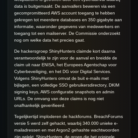
data is buitgemaakt. De aanvallers beweren via een
gecompromitteerd AWS account toegang te hebben
gekregen tot meerdere databases en 350 gigabyte aan
informatie, waaronder gegevens van medewerkers en
toegang tot een mailserver. De Commissie onderzoekt
nog om welke data het precies gaat.
De hackersgroep ShinyHunters claimde kort daarna
verantwoordelijk te zijn voor de aanval en breidde de
claim uit naar ENISA, het Europees Agentschap voor
Cyberbeveiliging, en het DG voor Digital Services.
Volgens ShinyHunters omvat de buit e-mails met
bijlagen, een volledige SSO gebruikersdirectory, DKIM
signing keys, AWS configuratie snapshots en admin
URLs. De omvang van deze claims is nog niet
onafhankelijk geverifieerd.
Tegelijkertijd imploderen de hackforums. BreachForums
versie 5 werd zelf gehackt, waarbij 340.000 unieke e-
mailadressen en met Argon2 gehashte wachtwoorden
zijn gelekt. ShinyHunters, de groep die het originele