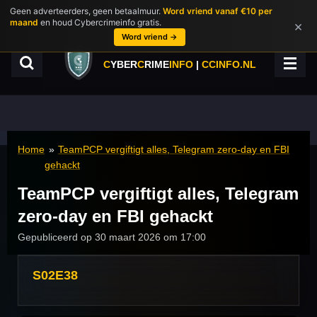
Geen adverteerders, geen betaalmuur.
Word vriend vanaf €10 per
Ga
maand
en houd Cybercrimeinfo gratis.
×
direct
Word vriend →
naar
de
C
YBER
C
RIME
INFO
|
CCINFO.NL
hoofdinhoud
Home
»
TeamPCP vergiftigt alles, Telegram zero-day en FBI
gehackt
TeamPCP vergiftigt alles, Telegram
zero-day en FBI gehackt
Gepubliceerd op 30 maart 2026 om 17:00
S02E38