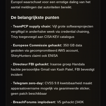
Europol waarschuwt voor een ernstige daling van het
aantal meldingen dat autoriteiten bereikt.
De belangrijkste punten
-
TeamPCP supply chain:
Vijf grote softwareprojecten
vergiftigd in anderhalve week via credential chaining,
Trivy toegevoegd aan CISA KEV catalogus
-
Europese Commissie gehackt:
350 GB data
gestolen via gecompromitteerd AWS account,
ShinyHunters claimt ook ENISA
-
Directeur FBI gehackt:
Iraanse groep Handala
hackte persoonlijke Gmail van Kash Patel, FBI bevestigt
incident
-
Telegram zero-day:
CVSS 9.8 kwetsbaarheid maakt
apparaatovername mogelijk via geanimeerde sticker,
geen patch beschikbaar
-
BreachForums implodeert:
V5 gehackt (340K