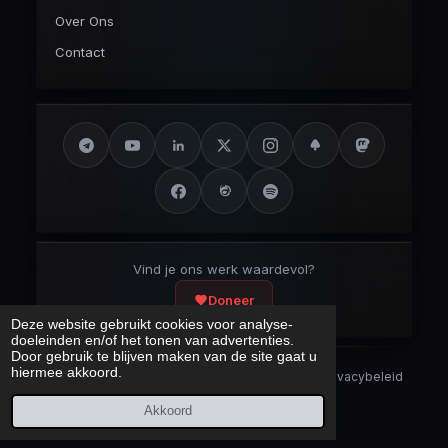
Over Ons
Contact
Vind je ons werk waardevol?
Doneer
Deze website gebruikt cookies voor analyse-
doeleinden en/of het tonen van advertenties.
Door gebruik te blijven maken van de site gaat u
hiermee akkoord.
Security Disclaimer
Security.txt
AI Bot Disclaimer
Privacybeleid
Cookieverklaring
Sitemap
Akkoord
Laatst bijgewerkt:
10 augustus 2026
© 2017 – 2026 Cybercrimeinfo