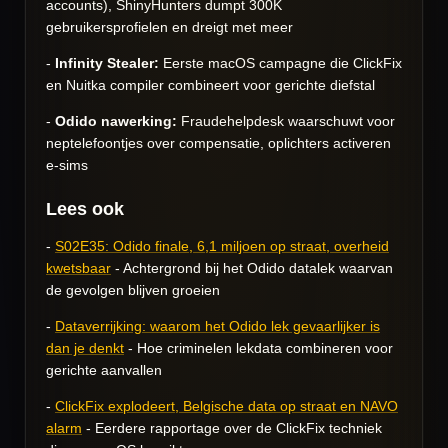
accounts), ShinyHunters dumpt 300K
gebruikersprofielen en dreigt met meer
-
Infinity Stealer:
Eerste macOS campagne die ClickFix
en Nuitka compiler combineert voor gerichte diefstal
-
Odido nawerking:
Fraudehelpdesk waarschuwt voor
neptelefoontjes over compensatie, oplichters activeren
e-sims
Lees ook
-
S02E35: Odido finale, 6,1 miljoen op straat, overheid
kwetsbaar
- Achtergrond bij het Odido datalek waarvan
de gevolgen blijven groeien
-
Dataverrijking: waarom het Odido lek gevaarlijker is
dan je denkt
- Hoe criminelen lekdata combineren voor
gerichte aanvallen
-
ClickFix explodeert, Belgische data op straat en NAVO
alarm
- Eerdere rapportage over de ClickFix techniek