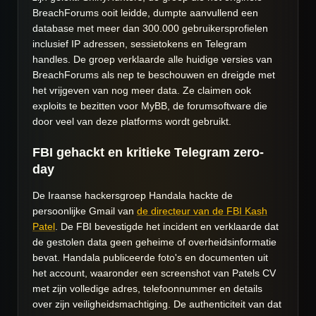
BreachForums ooit leidde, dumpte aanvullend een
database met meer dan 300.000 gebruikersprofielen
inclusief IP adressen, sessietokens en Telegram
handles. De groep verklaarde alle huidige versies van
BreachForums als nep te beschouwen en dreigde met
het vrijgeven van nog meer data. Ze claimen ook
exploits te bezitten voor MyBB, de forumsoftware die
door veel van deze platforms wordt gebruikt.
FBI gehackt en kritieke Telegram zero-
day
De Iraanse hackersgroep Handala hackte de
persoonlijke Gmail van
de directeur van de FBI Kash
Patel
. De FBI bevestigde het incident en verklaarde dat
de gestolen data geen geheime of overheidsinformatie
bevat. Handala publiceerde foto's en documenten uit
het account, waaronder een screenshot van Patels CV
met zijn volledige adres, telefoonnummer en details
over zijn veiligheidsmachtiging. De authenticiteit van dat