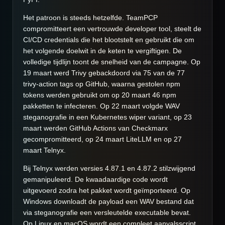
Het patroon is steeds hetzelfde. TeamPCP
compromitteert een vertrouwde developer tool, steelt de
CI/CD credentials die het blootstelt en gebruikt die om
het volgende doelwit in de keten te vergiftigen. De
volledige tijdlijn toont de snelheid van de campagne. Op
19 maart werd Trivy gebackdoord via 75 van de 77
trivy-action tags op GitHub, waarna gestolen npm
tokens werden gebruikt om op 20 maart 46 npm
pakketten te infecteren. Op 22 maart volgde WAV
steganografie in een Kubernetes wiper variant, op 23
maart werden GitHub Actions van Checkmarx
gecompromitteerd, op 24 maart LiteLLM en op 27
maart Telnyx.
Bij Telnyx werden versies 4.87.1 en 4.87.2 stilzwijgend
gemanipuleerd. De kwaadaardige code wordt
uitgevoerd zodra het pakket wordt geïmporteerd. Op
Windows downloadt de payload een WAV bestand dat
via steganografie een versleutelde executable bevat.
Op Linux en macOS wordt een compleet aanvalsscript