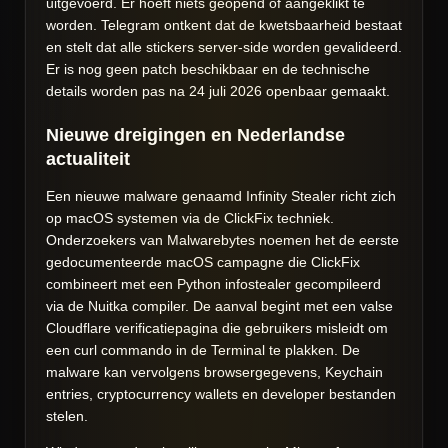
uitgevoerd. Er hoeft niets geopend of aangeklikt te
worden. Telegram ontkent dat de kwetsbaarheid bestaat
en stelt dat alle stickers server-side worden gevalideerd.
Er is nog geen patch beschikbaar en de technische
details worden pas na 24 juli 2026 openbaar gemaakt.
Nieuwe dreigingen en Nederlandse
actualiteit
Een nieuwe malware genaamd Infinity Stealer richt zich
op macOS systemen via de ClickFix techniek.
Onderzoekers van Malwarebytes noemen het de eerste
gedocumenteerde macOS campagne die ClickFix
combineert met een Python infostealer gecompileerd
via de Nuitka compiler. De aanval begint met een valse
Cloudflare verificatiepagina die gebruikers misleidt om
een curl commando in de Terminal te plakken. De
malware kan vervolgens browsergegevens, Keychain
entries, cryptocurrency wallets en developer bestanden
stelen.