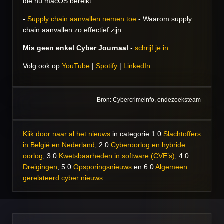
die nu macOS bereikt
-
Supply chain aanvallen nemen toe
- Waarom supply
chain aanvallen zo effectief zijn
Mis geen enkel Cyber Journaal
-
schrijf je in
Volg ook op
YouTube
|
Spotify
|
LinkedIn
Bron: Cybercrimeinfo, ondezoeksteam
Klik door naar al het nieuws
in categorie 1.0
Slachtoffers
in België en Nederland
, 2.0
Cyberoorlog en hybride
oorlog
, 3.0
Kwetsbaarheden in software (CVE’s)
, 4.0
Dreigingen
, 5.0
Opsporingsnieuws
en 6.0
Algemeen
gerelateerd cyber nieuws
.