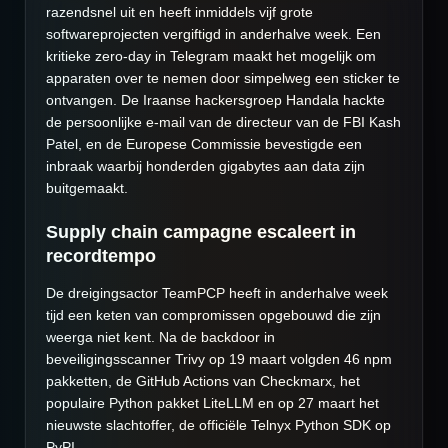
razendsnel uit en heeft inmiddels vijf grote
softwareprojecten vergiftigd in anderhalve week. Een
kritieke zero-day in Telegram maakt het mogelijk om
apparaten over te nemen door simpelweg een sticker te
ontvangen. De Iraanse hackersgroep Handala hackte
de persoonlijke e-mail van de directeur van de FBI Kash
Patel, en de Europese Commissie bevestigde een
inbraak waarbij honderden gigabytes aan data zijn
buitgemaakt.
Supply chain campagne escaleert in
recordtempo
De dreigingsactor TeamPCP heeft in anderhalve week
tijd een keten van compromissen opgebouwd die zijn
weerga niet kent. Na de backdoor in
beveiligingsscanner Trivy op 19 maart volgden 46 npm
pakketten, de GitHub Actions van Checkmarx, het
populaire Python pakket LiteLLM en op 27 maart het
nieuwste slachtoffer, de officiële Telnyx Python SDK op
PyPI.