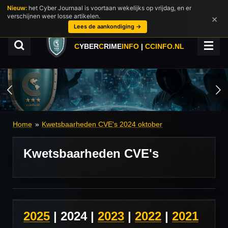
Nieuw:
het Cyber Journaal is voortaan wekelijks op vrijdag, en er
Ga
verschijnen weer losse artikelen.
×
direct
Lees de aankondiging →
naar
de
C
YBER
C
RIME
INFO
|
CCINFO.NL
hoofdinhoud
Home
»
Kwetsbaarheden CVE's 2024 oktober
Kwetsbaarheden CVE's
2025
|
2024 |
2023
|
2022
|
2021