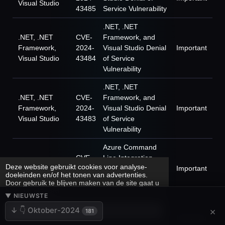
Visual Studio
43485
Service Vulnerability
.NET, .NET
.NET, .NET
CVE-
Framework, and
Framework,
2024-
Visual Studio Denial
Important
Visual Studio
43484
of Service
Vulnerability
.NET, .NET
.NET, .NET
CVE-
Framework, and
Framework,
2024-
Visual Studio Denial
Important
Visual Studio
43483
of Service
Vulnerability
Azure Command
CVE-
Line Integration
Deze website gebruikt cookies voor analyse-
Azure CLI
2024-
(CLI) Elevation of
Important
doeleinden en/of het tonen van advertenties.
43591
Privilege
Door gebruik te blijven maken van de site gaat u
Vulnerability
hiermee akkoord.
▼ NIEUWSTE
CVE-
Azure Monitor Agent
×
↓ 👇 Oktober-2024
Akkoord
181
Azure Monitor
2024-
Elevation of Privilege
Important