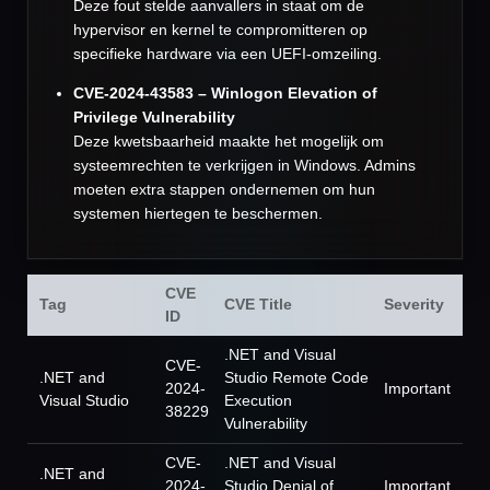
Deze fout stelde aanvallers in staat om de
hypervisor en kernel te compromitteren op
specifieke hardware via een UEFI-omzeiling.
CVE-2024-43583 – Winlogon Elevation of
Privilege Vulnerability
Deze kwetsbaarheid maakte het mogelijk om
systeemrechten te verkrijgen in Windows. Admins
moeten extra stappen ondernemen om hun
systemen hiertegen te beschermen.
CVE
Tag
CVE Title
Severity
ID
.NET and Visual
CVE-
.NET and
Studio Remote Code
2024-
Important
Visual Studio
Execution
38229
Vulnerability
CVE-
.NET and Visual
.NET and
2024-
Studio Denial of
Important