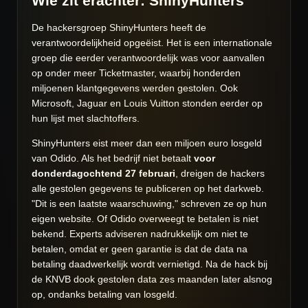
Wie zit erachter: ShinyHunters
De hackersgroep ShinyHunters heeft de
verantwoordelijkheid opgeëist. Het is een internationale
groep die eerder verantwoordelijk was voor aanvallen
op onder meer Ticketmaster, waarbij honderden
miljoenen klantgegevens werden gestolen. Ook
Microsoft, Jaguar en Louis Vuitton stonden eerder op
hun lijst met slachtoffers.
ShinyHunters eist meer dan een miljoen euro losgeld
van Odido. Als het bedrijf niet betaalt
voor
donderdagochtend 27 februari
, dreigen de hackers
alle gestolen gegevens te publiceren op het darkweb.
"Dit is een laatste waarschuwing," schreven ze op hun
eigen website. Of Odido overweegt te betalen is niet
bekend. Experts adviseren nadrukkelijk om niet te
betalen, omdat er geen garantie is dat de data na
betaling daadwerkelijk wordt vernietigd. Na de hack bij
de KNVB dook gestolen data zes maanden later alsnog
op, ondanks betaling van losgeld.