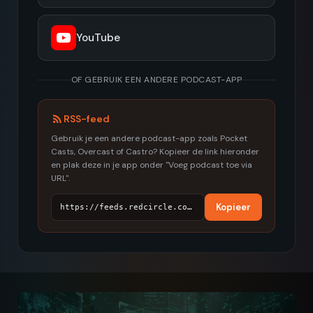
YouTube
OF GEBRUIK EEN ANDERE PODCAST-APP
RSS-feed
Gebruik je een andere podcast-app zoals Pocket
Casts, Overcast of Castro? Kopieer de link hieronder
en plak deze in je app onder "Voeg podcast toe via
URL".
Kopieer
https://feeds.redcircle.com/e34e6354-505d-4db4-8d02-3e4cc033e174