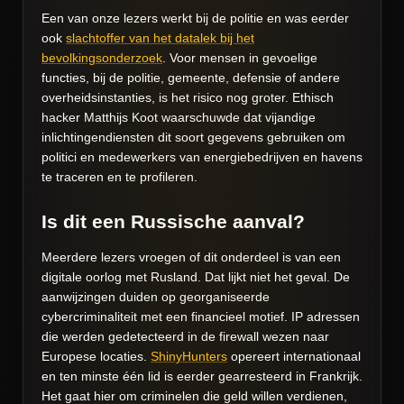
Een van onze lezers werkt bij de politie en was eerder
ook
slachtoffer van het datalek bij het
bevolkingsonderzoek
. Voor mensen in gevoelige
functies, bij de politie, gemeente, defensie of andere
overheidsinstanties, is het risico nog groter. Ethisch
hacker Matthijs Koot waarschuwde dat vijandige
inlichtingendiensten dit soort gegevens gebruiken om
politici en medewerkers van energiebedrijven en havens
te traceren en te profileren.
Is dit een Russische aanval?
Meerdere lezers vroegen of dit onderdeel is van een
digitale oorlog met Rusland. Dat lijkt niet het geval. De
aanwijzingen duiden op georganiseerde
cybercriminaliteit met een financieel motief. IP adressen
die werden gedetecteerd in de firewall wezen naar
Europese locaties.
ShinyHunters
opereert internationaal
en ten minste één lid is eerder gearresteerd in Frankrijk.
Het gaat hier om criminelen die geld willen verdienen,