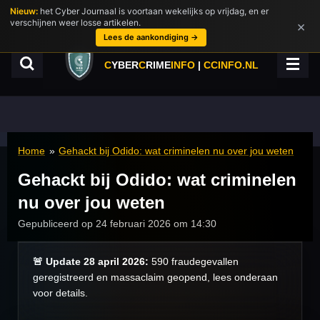
Nieuw:
het Cyber Journaal is voortaan wekelijks op vrijdag, en er
Ga
verschijnen weer losse artikelen.
×
direct
Lees de aankondiging →
naar
de
C
YBER
C
RIME
INFO
|
CCINFO.NL
hoofdinhoud
Home
»
Gehackt bij Odido: wat criminelen nu over jou weten
Gehackt bij Odido: wat criminelen
nu over jou weten
Gepubliceerd op 24 februari 2026 om 14:30
🚨 Update 28 april 2026:
590 fraudegevallen
geregistreerd en massaclaim geopend, lees onderaan
voor details.