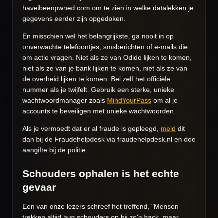
haveibeenpwned.com om te zien in welke datalekken je
gegevens eerder zijn opgedoken.
En misschien wel het belangrijkste, ga nooit in op
onverwachte telefoontjes, smsberichten of e-mails die
om actie vragen. Niet als ze van Odido lijken te komen,
niet als ze van je bank lijken te komen, niet als ze van
de overheid lijken te komen. Bel zelf het officiële
nummer als je twijfelt. Gebruik een sterke, unieke
wachtwoordmanager zoals
MindYourPass
om al je
accounts te beveiligen met unieke wachtwoorden.
Als je vermoedt dat er al fraude is gepleegd,
meld
dit
dan bij de Fraudehelpdesk via fraudehelpdesk.nl en doe
aangifte bij de politie.
Schouders ophalen is het echte
gevaar
Een van onze lezers schreef het treffend, "Mensen
trekken altijd hun schouders op bij zo'n hack, maar