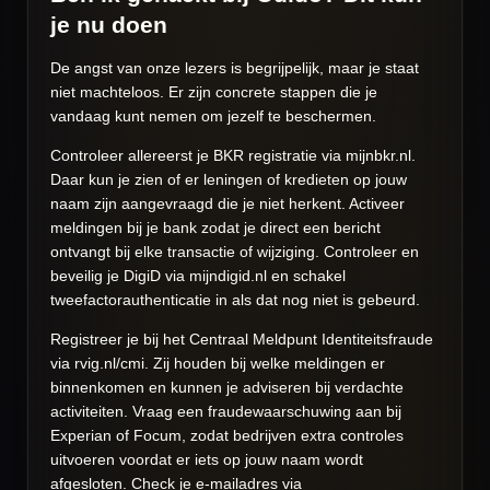
je nu doen
De angst van onze lezers is begrijpelijk, maar je staat
niet machteloos. Er zijn concrete stappen die je
vandaag kunt nemen om jezelf te beschermen.
Controleer allereerst je BKR registratie via mijnbkr.nl.
Daar kun je zien of er leningen of kredieten op jouw
naam zijn aangevraagd die je niet herkent. Activeer
meldingen bij je bank zodat je direct een bericht
ontvangt bij elke transactie of wijziging. Controleer en
beveilig je DigiD via mijndigid.nl en schakel
tweefactorauthenticatie in als dat nog niet is gebeurd.
Registreer je bij het Centraal Meldpunt Identiteitsfraude
via rvig.nl/cmi. Zij houden bij welke meldingen er
binnenkomen en kunnen je adviseren bij verdachte
activiteiten. Vraag een fraudewaarschuwing aan bij
Experian of Focum, zodat bedrijven extra controles
uitvoeren voordat er iets op jouw naam wordt
afgesloten. Check je e-mailadres via