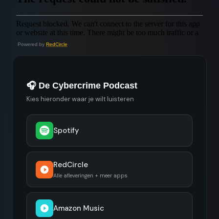
Powered by
RedCircle
🎧 De Cybercrime Podcast
Kies hieronder waar je wilt luisteren
Spotify
RedCircle
Alle afleveringen + meer apps
Amazon Music