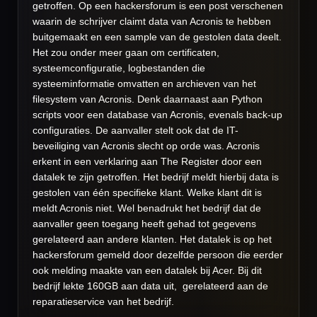
getroffen. Op een hackersforum is een post verschenen
waarin de schrijver claimt data van Acronis te hebben
buitgemaakt en een sample van de gestolen data deelt.
Het zou onder meer gaan om certificaten,
systeemconfiguratie, logbestanden die
systeeminformatie omvatten en archieven van het
filesystem van Acronis. Denk daarnaast aan Python
scripts voor een database van Acronis, evenals back-up
configuraties. De aanvaller stelt ook dat de IT-
beveiliging van Acronis slecht op orde was.
Acronis
erkent in een verklaring aan The Register door een
datalek te zijn getroffen. Het bedrijf meldt hierbij data is
gestolen van één specifieke klant. Welke klant dit is
meldt Acronis niet. Wel benadrukt het bedrijf dat de
aanvaller geen toegang heeft gehad tot gegevens
gerelateerd aan andere klanten.
Het datalek is op het
hackersforum gemeld door dezelfde persoon die eerder
ook melding maakte van een datalek bij Acer. Bij dit
bedrijf lekte 160GB aan data uit, gerelateerd aan de
reparatieservice van het bedrijf.