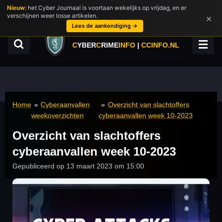
Nieuw:
het Cyber Journaal is voortaan wekelijks op vrijdag, en er
Ga
verschijnen weer losse artikelen.
×
direct
Lees de aankondiging →
naar
de
C
YBER
C
RIME
INFO
|
CCINFO.NL
hoofdinhoud
Home
»
Cyberaanvallen
»
Overzicht van slachtoffers
weekoverzichten
cyberaanvallen week 10-2023
Overzicht van slachtoffers
cyberaanvallen week 10-2023
Gepubliceerd op 13 maart 2023 om 15:00