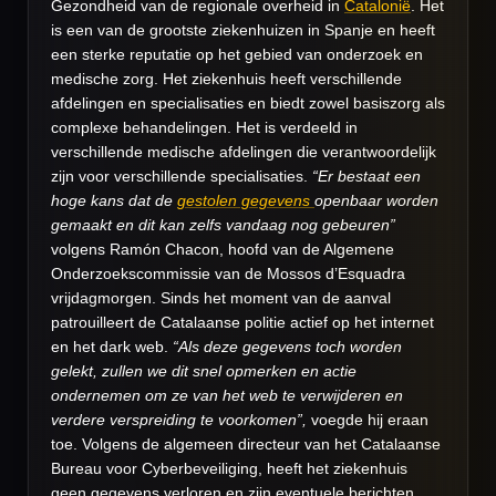
Gezondheid van de regionale overheid in
Catalonië
. Het
is een van de grootste ziekenhuizen in Spanje en heeft
een sterke reputatie op het gebied van onderzoek en
medische zorg. Het ziekenhuis heeft verschillende
afdelingen en specialisaties en biedt zowel basiszorg als
complexe behandelingen. Het is verdeeld in
verschillende medische afdelingen die verantwoordelijk
zijn voor verschillende specialisaties.
“Er bestaat een
hoge kans dat de
gestolen gegevens
openbaar worden
gemaakt en dit kan zelfs vandaag nog gebeuren”
volgens Ramón Chacon, hoofd van de Algemene
Onderzoekscommissie van de Mossos d’Esquadra
vrijdagmorgen. Sinds het moment van de aanval
patrouilleert de Catalaanse politie actief op het internet
en het dark web.
“Als deze gegevens toch worden
gelekt, zullen we dit snel opmerken en actie
ondernemen om ze van het web te verwijderen en
verdere verspreiding te voorkomen”,
voegde hij eraan
toe. Volgens de algemeen directeur van het Catalaanse
Bureau voor Cyberbeveiliging, heeft het ziekenhuis
geen gegevens verloren en zijn eventuele berichten