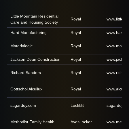
Little Mountain Residential
Royal
www.littlem
Care and Housing Society
Hard Manufacturing
Royal
www.hardmf
Materialogic
Royal
www.materia
Jackson Dean Construction
Royal
www.jackso
Richard Sanders
Royal
www.richard
Gottschol Alcuilux
Royal
www.alcuilux
sagardoy.com
LockBit
sagardoy.c
Methodist Family Health
AvosLocker
www.methodi