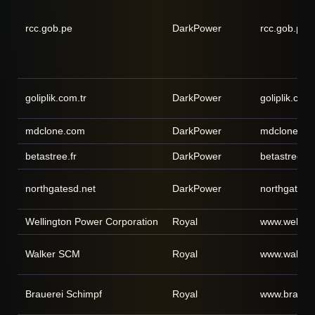
rcc.gob.pe
DarkPower
rcc.gob.pe
goliplik.com.tr
DarkPower
goliplik.com.
mdclone.com
DarkPower
mdclone.co
betastree.fr
DarkPower
betastree.fr
northgatesd.net
DarkPower
northgatesd
Wellington Power Corporation
Royal
www.wellin
Walker SCM
Royal
www.walker
Brauerei Schimpf
Royal
www.brauere