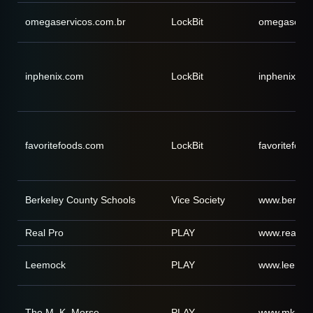
omegaservicos.com.br
LockBit
omegaservi
inphenix.com
LockBit
inphenix.co
favoritefoods.com
LockBit
favoritefoo
Berkeley County Schools
Vice Society
www.berkele
Real Pro
PLAY
www.realpr
Leemock
PLAY
www.leemoc
The M. K. Morse
PLAY
www.mkmor