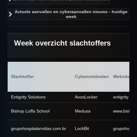
Actuele aanvallen en cyberaanvallen nieuws - huidige
week
Week overzicht slachtoffers
Slachtoffer
Cybercriminelen
Website
Entigrity Solutions
AvosLocker
entigrity.co
Bishop Luffa School
Medusa
www.bishopl
grupohospitalarvidas.com.br
LockBit
grupohospit