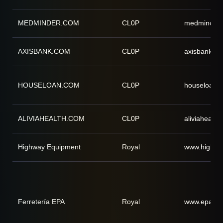
MEDMINDER.COM
CL0P
medminder
AXISBANK.COM
CL0P
axisbank.c
HOUSELOAN.COM
CL0P
houseloan.
ALIVIAHEALTH.COM
CL0P
aliviahealth
Highway Equipment
Royal
www.highwa
Ferretería EPA
Royal
www.epaenl