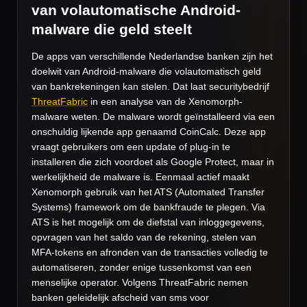
van volautomatische Android-
malware die geld steelt
De apps van verschillende Nederlandse banken zijn het
doelwit van Android-malware die volautomatisch geld
van bankrekeningen kan stelen. Dat laat securitybedrijf
ThreatFabric
in een analyse van de Xenomorph-
malware weten. De malware wordt geïnstalleerd via een
onschuldig lijkende app genaamd CoinCalc. Deze app
vraagt gebruikers om een update of plug-in te
installeren die zich voordoet als Google Protect, maar in
werkelijkheid de malware is. Eenmaal actief maakt
Xenomorph gebruik van het ATS (Automated Transfer
Systems) framework om de bankfraude te plegen. Via
ATS is het mogelijk om de diefstal van inloggegevens,
opvragen van het saldo van de rekening, stelen van
MFA-tokens en afronden van de transacties volledig te
automatiseren, zonder enige tussenkomst van een
menselijke operator. Volgens ThreatFabric nemen
banken geleidelijk afscheid van sms voor