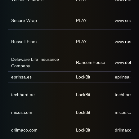
Secure Wrap
PLAY
www.secure
Russell Finex
PLAY
www.russell
Delaware Life Insurance
RansomHouse
www.delawar
Company
eprinsa.es
LockBit
eprinsa.es
techhard.ae
LockBit
techhard.ae
micos.com
LockBit
micos.com
drilmaco.com
LockBit
drilmaco.co