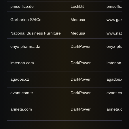
pmsoffice.de
LockBit
pmsoffice.d
Garbarino SAICeI
Medusa
www.garbar
National Business Furniture
Medusa
www.nationa
onyx-pharma.dz
DarkPower
onyx-pharm
imtenan.com
DarkPower
imtenan.co
agados.cz
DarkPower
agados.cz
evant.com.tr
DarkPower
evant.com.t
arineta.com
DarkPower
arineta.com