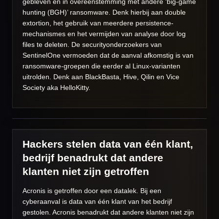
gebleven en in overeenstemming met andere ‘big-game
hunting (BGH)’ ransomware. Denk hierbij aan double
extortion, het gebruik van meerdere persistence-
mechanismes en het vermijden van analyse door log
files te deleten. De securityonderzoekers van
SentinelOne vermoeden dat de aanval afkomstig is van
ransomware-groepen die eerder al Linux-varianten
uitrolden. Denk aan BlackBasta, Hive, Qilin en Vice
Society aka HelloKitty.
Hackers stelen data van één klant,
bedrijf benadrukt dat andere
klanten niet zijn getroffen
Acronis is getroffen door een datalek. Bij een
cyberaanval is data van één klant van het bedrijf
gestolen. Acronis benadrukt dat andere klanten niet zijn