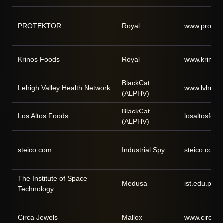
PROTEKTOR
Royal
www.protekt
Krinos Foods
Royal
www.krinos
BlackCat
Lehigh Valley Health Network
www.lvhn.or
(ALPHV)
BlackCat
Los Altos Foods
losaltosfoo
(ALPHV)
steico.com
Industrial Spy
steico.com
The Institute of Space
Medusa
ist.edu.pk
Technology
Circa Jewels
Mallox
www.circaje