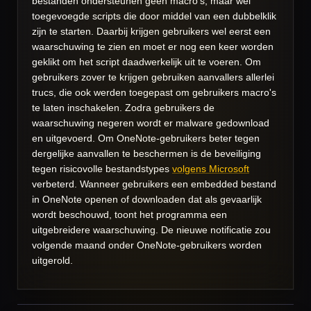
bestanden ondersteunen geen macro's, maar wel
toegevoegde scripts die door middel van een dubbelklik
zijn te starten. Daarbij krijgen gebruikers wel eerst een
waarschuwing te zien en moet er nog een keer worden
geklikt om het script daadwerkelijk uit te voeren. Om
gebruikers zover te krijgen gebruiken aanvallers allerlei
trucs, die ook werden toegepast om gebruikers macro's
te laten inschakelen. Zodra gebruikers de
waarschuwing negeren wordt er malware gedownload
en uitgevoerd. Om OneNote-gebruikers beter tegen
dergelijke aanvallen te beschermen is de beveiliging
tegen risicovolle bestandstypes
volgens Microsoft
verbeterd. Wanneer gebruikers een embedded bestand
in OneNote openen of downloaden dat als gevaarlijk
wordt beschouwd, toont het programma een
uitgebreidere waarschuwing. De nieuwe notificatie zou
volgende maand onder OneNote-gebruikers worden
uitgerold.