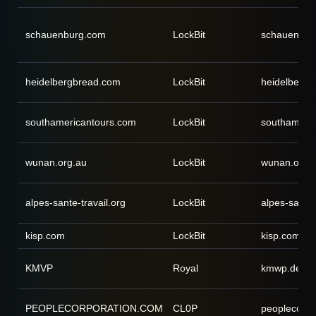
schauenburg.com
LockBit
schauenbur
heidelbergbread.com
LockBit
heidelberg
southamericantours.com
LockBit
southameri
wunan.org.au
LockBit
wunan.org.
alpes-sante-travail.org
LockBit
alpes-sante-
kisp.com
LockBit
kisp.com
KMVP
Royal
kmwp.de
PEOPLECORPORATION.COM
CL0P
peoplecorpo