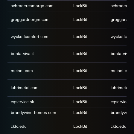
schradercamargo.com
LockBit
schraderca
greggardnergm.com
LockBit
greggardne
wyckoffcomfort.com
LockBit
wyckoffcomf
bonta-viva.it
LockBit
bonta-viva.it
meinet.com
LockBit
meinet.com
lubrimetal.com
LockBit
lubrimetal.
cqservice.sk
LockBit
cqservice.sk
brandywine-homes.com
LockBit
brandywine
cktc.edu
LockBit
cktc.edu