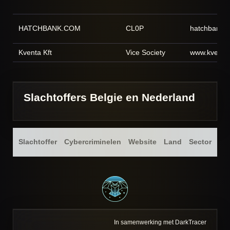
HATCHBANK.COM
CL0P
hatchbank.
Kventa Kft
Vice Society
www.kventa
Slachtoffers Belgie en Nederland
Pub
Slachtoffer
Cybercriminelen
Website
Land
Sector
da
In samenwerking met DarkTracer