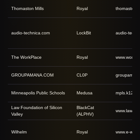
Thomaston Mills
Royal
thomastonmi
audio-technica.com
LockBit
audio-techn
The WorkPlace
Royal
www.workpl
GROUPAMANA.COM
CL0P
groupaman
Minneapolis Public Schools
Medusa
mpls.k12.m
Law Foundation of Silicon
BlackCat
www.lawfoun
Valley
(ALPHV)
Wilhelm
Royal
www.e-wilh