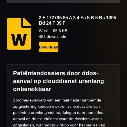
2 F 172795 85 A 3 4 Fa 5 B 5 Ba 1095
Bd 24 F 39 F
Word – 85,5 KB
487 downloads
Download
Patiëntendossiers door ddos-
aanval op clouddienst urenlang
onbereikbaar
Zorgmedewerkers van een niet nader genoemde
zorginstelling konden elektronische dossiers van
patiënten urenlang niet raadplegen door een ddos-
aanval op de clouddienst waar de dossiers waren
opgeslagen, wat mogelijk risico voor het verlies van