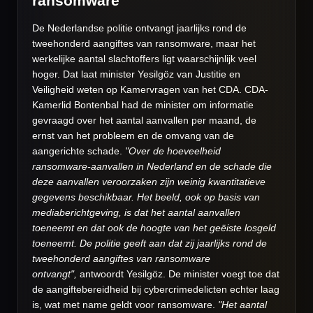
ransomware
De Nederlandse politie ontvangt jaarlijks rond de
tweehonderd aangiftes van ransomware, maar het
werkelijke aantal slachtoffers ligt waarschijnlijk veel
hoger. Dat laat minister Yesilgöz van Justitie en
Veiligheid weten op Kamervragen van het CDA. CDA-
Kamerlid Bontenbal had de minister om informatie
gevraagd over het aantal aanvallen per maand, de
ernst van het probleem en de omvang van de
aangerichte schade.
"Over de hoeveelheid
ransomware-aanvallen in Nederland en de schade die
deze aanvallen veroorzaken zijn weinig kwantitatieve
gegevens beschikbaar. Het beeld, ook op basis van
mediaberichtgeving, is dat het aantal aanvallen
toeneemt en dat ook de hoogte van het geëiste losgeld
toeneemt. De politie geeft aan dat zij jaarlijks rond de
tweehonderd aangiftes van ransomware
ontvangt",
antwoordt
Yesilgöz. De minister voegt toe dat
de aangiftebereidheid bij cybercrimedelicten echter laag
is, wat met name geldt voor ransomware.
"Het aantal