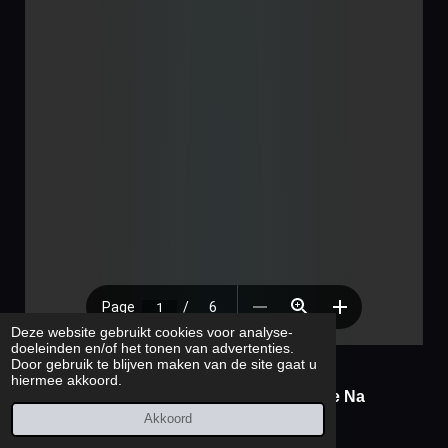
Deze website gebruikt cookies voor analyse-
doeleinden en/of het tonen van advertenties.
Door gebruik te blijven maken van de site gaat u
hiermee akkoord.
Servers R Evil Weer Online Na
Maanden Van Inactiviteit
Akkoord
PDF – 2,7 MB