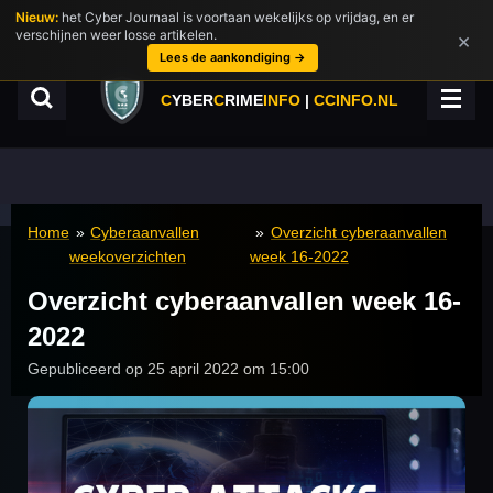
Nieuw:
het Cyber Journaal is voortaan wekelijks op vrijdag, en er
Ga
verschijnen weer losse artikelen.
×
direct
Lees de aankondiging →
naar
de
C
YBER
C
RIME
INFO
|
CCINFO.NL
hoofdinhoud
Home
»
Cyberaanvallen
»
Overzicht cyberaanvallen
weekoverzichten
week 16-2022
Overzicht cyberaanvallen week 16-
2022
Gepubliceerd op 25 april 2022 om 15:00