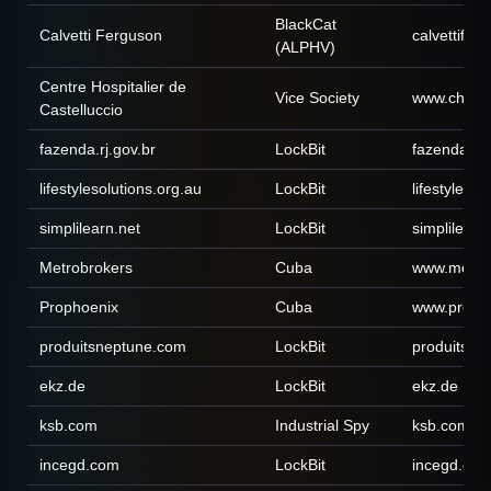
BlackCat
Calvetti Ferguson
calvettife
(ALPHV)
Centre Hospitalier de
Vice Society
www.ch-cast
Castelluccio
fazenda.rj.gov.br
LockBit
fazenda.rj.
lifestylesolutions.org.au
LockBit
lifestylesol
simplilearn.net
LockBit
simplilearn
Metrobrokers
Cuba
www.metro
Prophoenix
Cuba
www.proph
produitsneptune.com
LockBit
produitsne
ekz.de
LockBit
ekz.de
ksb.com
Industrial Spy
ksb.com
incegd.com
LockBit
incegd.co