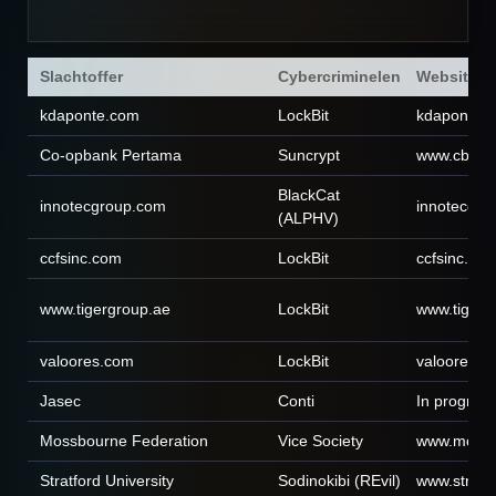
Slachtoffer
Cybercriminelen
Website
kdaponte.com
LockBit
kdaponte.
Co-opbank Pertama
Suncrypt
www.cbp.c
BlackCat
innotecgroup.com
innotecgr
(ALPHV)
ccfsinc.com
LockBit
ccfsinc.co
www.tigergroup.ae
LockBit
www.tigerg
valoores.com
LockBit
valoores.c
Jasec
Conti
In progress
Mossbourne Federation
Vice Society
www.mossb
Stratford University
Sodinokibi (REvil)
www.stratf