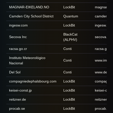
MAGNAR-EIKELAND.NO
LockBit
magnar-eik
Camden City School District
Quantum
camdencity
ingesw.com
LockBit
ingesw.co
BlackCat
Secova Inc
secova.co
(ALPHV)
racsa.go.cr
Conti
racsa.go.cr
Instituto Meteorológico
Conti
www.imn.ac
Nacional
Del Sol
Conti
www.delso
compagniedephalsbourg.com
LockBit
compagnie
keisei-const.jp
LockBit
keisei-const
reitzner.de
LockBit
reitzner.de
procab.se
LockBit
procab.se