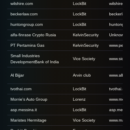
wilshire.com
LockBit
wilshire.co
beckerlaw.com
LockBit
beckerlaw
huntongroup.com
LockBit
huntongro
alfa-finrase Crypto Rusia
KelvinSecurity
Unknown
PT Pertamina Gas
KelvinSecurity
www.perta
Small Industries
Vice Society
www.sidbi.
DevelopmentBank of India
Al Bijjar
Arvin club
www.albijja
tvothai.com
LockBit
tvothai.co
Morrie's Auto Group
Lorenz
www.morri
asp.messina.it
LockBit
asp.messina
Maristes Hermitage
Vice Society
www.marist