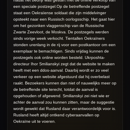
een speciale postzegel.Op de betreffende postzegel
staat een Oekraïense soldaat die zijn middelvinger
opsteekt naar een Russisch oorlogsschip. Het gaat hier
om het gezonken vlaggenschip van de Russische
Zwarte Zeevloot, de Moskva. De postzegels werden
sinds vorige week verkocht. Tientallen Oekraïners
stonden urenlang in de rij voor een postkantoor om een
exemplaar te bemachtigen. Sinds vrijdag kunnen de
postzegels ook online worden besteld. Ukrposhta-
directeur Ihor Smilianskyi zegt dat de website te maken
heeft met een ddos-aanval. Daarbij wordt er zo veel
verkeer op een website afgestuurd dat hij overbelast
raakt. Bezoekers kunnen dan niet of nauwelijks meer op
de betreffende site terecht, totdat de aanval is
opgehouden of afgewend. Smilianskyi zei niet wie er
achter de aanval zou kunnen zitten, maar de suggestie
wordt gewekt dat Rusland daar verantwoordelijk voor is.
Rusland heeft altijd ontkend cyberaanvallen op
Oekraïne uit te voeren.