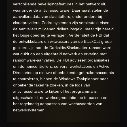
verschillende beveiligingsfeatures in het netwerk uit,
waaronder de antivirussoftware. Daarnaast stelen de
aanvallers data van slachtoffers, onder andere bij
cloudproviders. Zodra systemen zijn versleuteld eisen
de aanvallers miljoenen dollars losgeld, maar zijn bereid
het losgeldbedrag te verlagen. Verder stelt de FBI dat
de ontwikkelaars en witwassers van de BlackCat-groep
gelieerd zijn aan de Darkside/Blackmatter-ransomware,
wat duidt op een uitgebreid netwerk en ervaring met
ransomware-aanvallen. De FBI adviseert organisaties
om domeincontrollers, servers, werkstations en Active
Directories op nieuwe of onbekende gebruikersaccounts
te controleren, binnen de Windows Taakplanner naar
onbekende taken te zoeken, in de logs van
antivirussoftware te kijken of het programma is
uitgeschakeld, netwerksegmentatie toe te passen en
het regelmatig aanpassen van wachtwoorden van
netwerksystemen.