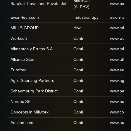
BlackCat
Barakat Travel and Private Jet
www.baraka
(ALPHV)
avion-tech.com
Industrial Spy
avion-tech
MILLS GROUP
Hive
www.millsc
Worksoft
Conti
www.works
Alimentos y Frutos S.A.
Conti
www.minuto
Alliance Steel
Conti
www.allian
Eurofred
Conti
www.eurof
Agile Sourcing Partners
Conti
www.agiles
Schaumburg Park District
Conti
www.parkf
Nordex SE
Conti
www.nordex
Concepts in Millwork
Conti
www.concep
Auction.com
Conti
www.aucti