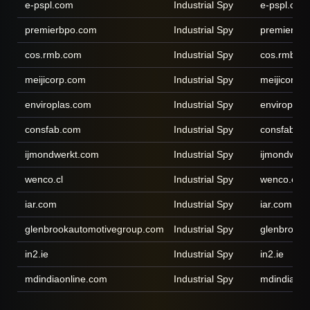
e-pspl.com
Industrial Spy
e-pspl.com
premierbpo.com
Industrial Spy
premierbp
cos.rmb.com
Industrial Spy
cos.rmb.c
meijicorp.com
Industrial Spy
meijicorp.
enviroplas.com
Industrial Spy
enviroplas
consfab.com
Industrial Spy
consfab.c
ijmondwerkt.com
Industrial Spy
ijmondwerk
wenco.cl
Industrial Spy
wenco.cl
iar.com
Industrial Spy
iar.com
glenbrookautomotivegroup.com
Industrial Spy
glenbrooka
in2.ie
Industrial Spy
in2.ie
mdindiaonline.com
Industrial Spy
mdindiaonl