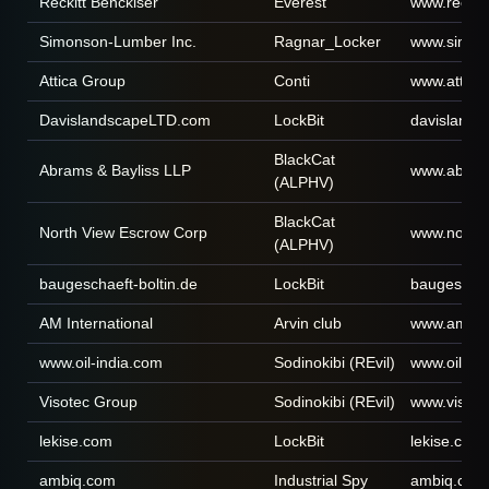
Reckitt Benckiser
Everest
www.reckit
Simonson-Lumber Inc.
Ragnar_Locker
www.simon
Attica Group
Conti
www.attica
DavislandscapeLTD.com
LockBit
davislands
BlackCat
Abrams & Bayliss LLP
www.abram
(ALPHV)
BlackCat
North View Escrow Corp
www.north
(ALPHV)
baugeschaeft-boltin.de
LockBit
baugeschae
AM International
Arvin club
www.aminte
www.oil-india.com
Sodinokibi (REvil)
www.oil-in
Visotec Group
Sodinokibi (REvil)
www.visote
lekise.com
LockBit
lekise.com
ambiq.com
Industrial Spy
ambiq.com