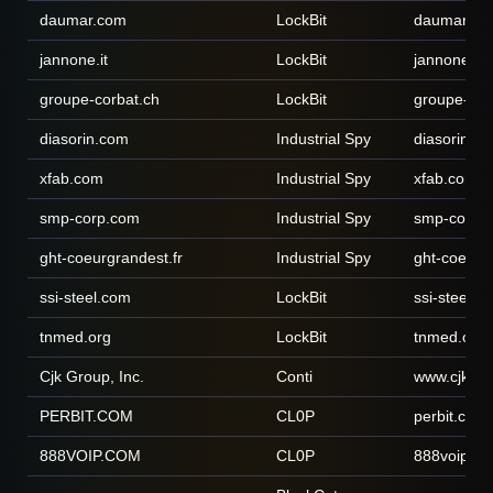
daumar.com
LockBit
daumar.co
jannone.it
LockBit
jannone.it
groupe-corbat.ch
LockBit
groupe-cor
diasorin.com
Industrial Spy
diasorin.c
xfab.com
Industrial Spy
xfab.com
smp-corp.com
Industrial Spy
smp-corp.
ght-coeurgrandest.fr
Industrial Spy
ght-coeurgr
ssi-steel.com
LockBit
ssi-steel.c
tnmed.org
LockBit
tnmed.org
Cjk Group, Inc.
Conti
www.cjkgr
PERBIT.COM
CL0P
perbit.com
888VOIP.COM
CL0P
888voip.c