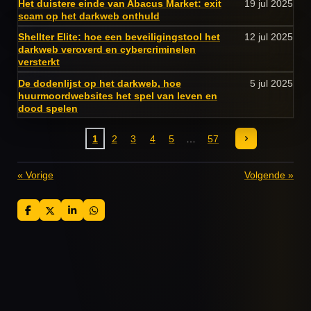
Het duistere einde van Abacus Market: exit
19 jul 2025
scam op het darkweb onthuld
Shellter Elite: hoe een beveiligingstool het
12 jul 2025
darkweb veroverd en cybercriminelen
versterkt
De dodenlijst op het darkweb, hoe
5 jul 2025
huurmoordwebsites het spel van leven en
dood spelen
1
2
3
4
5
57
«
Vorige
Volgende
»
D
D
S
D
e
e
h
e
l
e
a
l
e
l
r
e
n
e
n