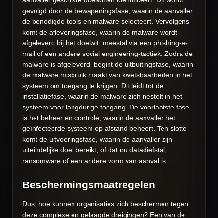
aanvaller geschikte doelwitten identificeert. Dit wordt
gevolgd door de bewapeningsfase, waarin de aanvaller
de benodigde tools en malware selecteert. Vervolgens
komt de afleveringsfase, waarin de malware wordt
afgeleverd bij het doelwit, meestal via een phishing-e-
mail of een andere social engineering-tactiek. Zodra de
malware is afgeleverd, begint de uitbuitingsfase, waarin
de malware misbruik maakt van kwetsbaarheden in het
systeem om toegang te krijgen. Dit leidt tot de
installatiefase, waarin de malware zich nestelt in het
systeem voor langdurige toegang. De voorlaatste fase
is het beheer en controle, waarin de aanvaller het
geïnfecteerde systeem op afstand beheert. Ten slotte
komt de uitvoeringsfase, waarin de aanvaller zijn
uiteindelijke doel bereikt, of dat nu datadiefstal,
ransomware of een andere vorm van aanval is.
Beschermingsmaatregelen
Dus, hoe kunnen organisaties zich beschermen tegen
deze complexe en gelaagde dreigingen? Een van de