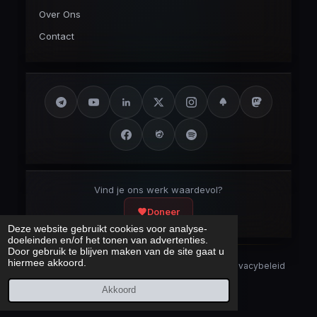
Over Ons
Contact
Vind je ons werk waardevol?
Doneer
Deze website gebruikt cookies voor analyse-
doeleinden en/of het tonen van advertenties.
Door gebruik te blijven maken van de site gaat u
hiermee akkoord.
Security Disclaimer
Security.txt
AI Bot Disclaimer
Privacybeleid
Cookieverklaring
Sitemap
Akkoord
Laatst bijgewerkt:
7 augustus 2026
© 2017 – 2026 Cybercrimeinfo