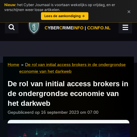
Nieuw:
het Cyber Journaal is voortaan wekelijks op vrijdag, en er
Ga
verschijnen weer losse artikelen.
×
direct
Lees de aankondiging →
naar
de
C
YBER
C
RIME
INFO
|
CCINFO.NL
hoofdinhoud
Home
»
De rol van initial access brokers in de ondergrondse
economie van het darkweb
De rol van initial access brokers in
de ondergrondse economie van
het darkweb
Gepubliceerd op 16 september 2023 om 07:00