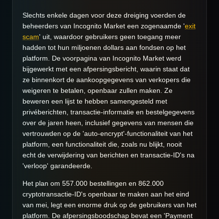
Slechts enkele dagen voor deze dreiging voerden de
beheerders van Incognito Market een zogenaamde '
exit
scam
' uit, waardoor gebruikers geen toegang meer
hadden tot hun miljoenen dollars aan fondsen op het
platform. De voorpagina van Incognito Market werd
bijgewerkt met een afpersingsbericht, waarin staat dat
ze binnenkort de aankoopgegevens van verkopers die
weigeren te betalen, openbaar zullen maken. Ze
beweren een lijst te hebben samengesteld met
privéberichten, transactie-informatie en bestelgegevens
over de jaren heen, inclusief gegevens van mensen die
vertrouwden op de 'auto-encrypt'-functionaliteit van het
platform, een functionaliteit die, zoals nu blijkt, nooit
echt de verwijdering van berichten en transactie-ID's na
'verloop' garandeerde.
Het plan om 557.000 bestellingen en 862.000
cryptotransactie-ID's openbaar te maken aan het eind
van mei, legt een enorme druk op de gebruikers van het
platform. De afpersingsboodschap bevat een 'Payment