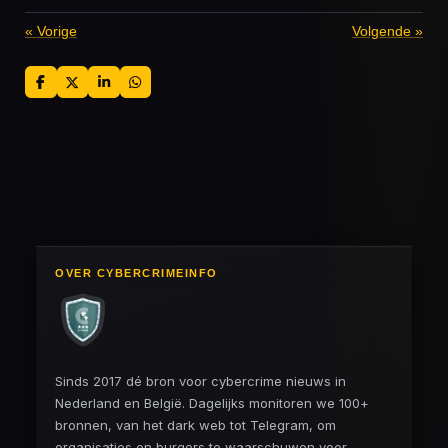
«
Vorige
Volgende
»
D
D
S
D
e
e
h
e
l
e
a
l
e
l
r
e
n
e
n
OVER CYBERCRIMEINFO
Sinds 2017 dé bron voor cybercrime nieuws in
Nederland en België. Dagelijks monitoren we 100+
bronnen, van het dark web tot Telegram, om
organisaties en burgers te waarschuwen voor