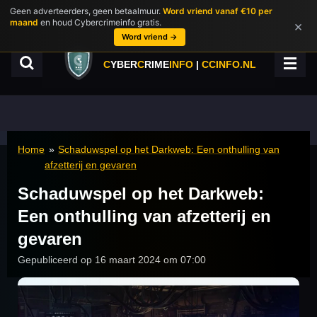
Geen adverteerders, geen betaalmuur.
Word vriend vanaf €10 per
Ga
maand
en houd Cybercrimeinfo gratis.
×
direct
Word vriend →
naar
de
C
YBER
C
RIME
INFO
|
CCINFO.NL
hoofdinhoud
Home
»
Schaduwspel op het Darkweb: Een onthulling van
afzetterij en gevaren
Schaduwspel op het Darkweb:
Een onthulling van afzetterij en
gevaren
Gepubliceerd op 16 maart 2024 om 07:00