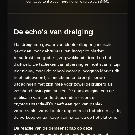
een advertentie voor heroïne ter waarde van $450.
De echo's van dreiging
Het dreigende gevaar van blootstelling en juridische
gevolgen voor gebruikers van Incognito Market
benadrukt een grotere, zorgwekkende trend op het
darkweb. De tactieken van afpersing en 'exit scams' zijn
niet nieuw, maar de schaal waarop Incognito Market dit
heeft uitgevoerd, is ongekend en brengt nieuwe
uitdagingen met zich mee voor zowel gebruikers als
wetshandhavingsinstanties. De aankondiging van de
publicatie van honderdduizenden orders en
cryptotransactie-ID's heeft een golf van paniek
veroorzaakt, vooral onder degenen die betrokken zijn bij
de verkoop en aankoop van narcotica op het platform.
De reactie van de gemeenschap op deze
afpersingspoging varieert van woede en vrees tot