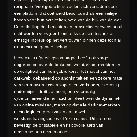
resignatie. Veel gebruikers voelen zich verraden door
een platform dat ooit werd beschouwd als een veilige
haven voor hun activiteiten, weg van de blik van de wet.
De onthulling dat berichten en transactiegegevens nooit
echt werden verwijderd, ondanks de beloftes, is een
ernstige inbreuk op het vertrouwen binnen deze toch al
clandestiene gemeenschap.
Incognito's afpersingscampagne heeft ook vragen
opgeroepen over de toekomst van darknet-markten en
de veiligheid van hun gebruikers. Het model van het
darkweb, gebaseerd op anonimiteit en een zekere mate
van vertrouwen tussen kopers en verkopers, is ernstig
ondermijnd. Brett Johnson, een voormalig
cybercrimineel die nu inzichten deelt over de dynamiek
van online misdaad, merkt op dat alle darknet-markten
uiteindelijk ten prooi vallen aan ofwel
wetshandhavingsacties of 'exit scams'. Dit patroon
bevestigt de onstabiele en risicovolle aard van
deelname aan deze markten.