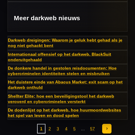
Meer darkweb nieuws
Darkweb dreigingen: Waarom je geluk hebt gehad als je
nog niet gehackt bent
Internationaal offensief op het darkweb, BlackSuit
onderuitgehaald
De donkere handel in gestolen reisdocumenten: Hoe
cybercriminelen identiteiten stelen en misbruiken
Het duistere einde van Abacus Market: exit scam op het
darkweb onthuld
Shellter Elite: hoe een beveiligingstool het darkweb
veroverd en cybercriminelen versterkt
De dodenlijst op het darkweb, hoe huurmoordwebsites
het spel van leven en dood spelen
1
2
3
4
5
57