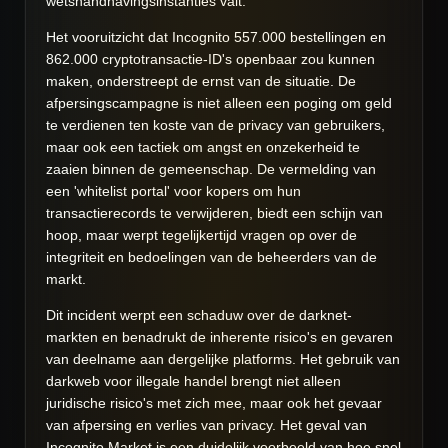
wetshandhavingsinstanties valt.
Het vooruitzicht dat Incognito 557.000 bestellingen en
862.000 cryptotransactie-ID's openbaar zou kunnen
maken, onderstreept de ernst van de situatie. De
afpersingscampagne is niet alleen een poging om geld
te verdienen ten koste van de privacy van gebruikers,
maar ook een tactiek om angst en onzekerheid te
zaaien binnen de gemeenschap. De vermelding van
een 'whitelist portal' voor kopers om hun
transactierecords te verwijderen, biedt een schijn van
hoop, maar werpt tegelijkertijd vragen op over de
integriteit en bedoelingen van de beheerders van de
markt.
Dit incident werpt een schaduw over de darknet-
markten en benadrukt de inherente risico's en gevaren
van deelname aan dergelijke platforms. Het gebruik van
darkweb voor illegale handel brengt niet alleen
juridische risico's met zich mee, maar ook het gevaar
van afpersing en verlies van privacy. Het geval van
Incognito Market is een duidelijk voorbeeld van hoe snel