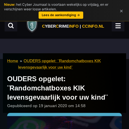
Nieuw:
het Cyber Journaal is voortaan wekelijks op vrijdag, en er
Ga
verschijnen weer losse artikelen.
×
direct
Lees de aankondiging →
naar
de
C
YBER
C
RIME
INFO
|
CCINFO.NL
hoofdinhoud
Home
»
OUDERS opgelet: ¨Randomchatboxes KIK
levensgevaarlijk voor uw kind¨
OUDERS opgelet:
¨Randomchatboxes KIK
levensgevaarlijk voor uw kind¨
Gepubliceerd op 19 januari 2020 om 14:58