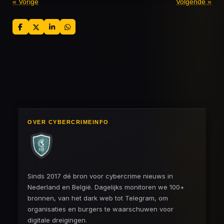
«
Vorige
Volgende
»
D
D
S
D
e
e
h
e
l
e
a
l
e
l
r
e
n
e
n
OVER CYBERCRIMEINFO
Sinds 2017 dé bron voor cybercrime nieuws in
Nederland en België. Dagelijks monitoren we 100+
bronnen, van het dark web tot Telegram, om
organisaties en burgers te waarschuwen voor
digitale dreigingen.