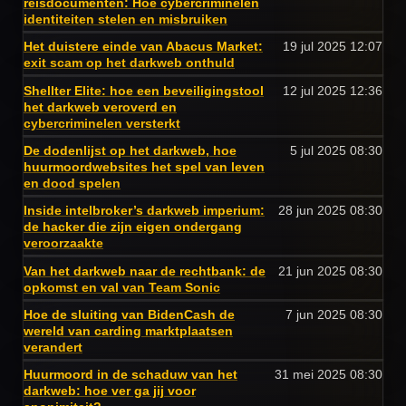
reisdocumenten: Hoe cybercriminelen
identiteiten stelen en misbruiken
Het duistere einde van Abacus Market:
19 jul 2025
12:07
exit scam op het darkweb onthuld
Shellter Elite: hoe een beveiligingstool
12 jul 2025
12:36
het darkweb veroverd en
cybercriminelen versterkt
De dodenlijst op het darkweb, hoe
5 jul 2025
08:30
huurmoordwebsites het spel van leven
en dood spelen
Inside intelbroker’s darkweb imperium:
28 jun 2025
08:30
de hacker die zijn eigen ondergang
veroorzaakte
Van het darkweb naar de rechtbank: de
21 jun 2025
08:30
opkomst en val van Team Sonic
Hoe de sluiting van BidenCash de
7 jun 2025
08:30
wereld van carding marktplaatsen
verandert
Huurmoord in de schaduw van het
31 mei 2025
08:30
darkweb: hoe ver ga jij voor