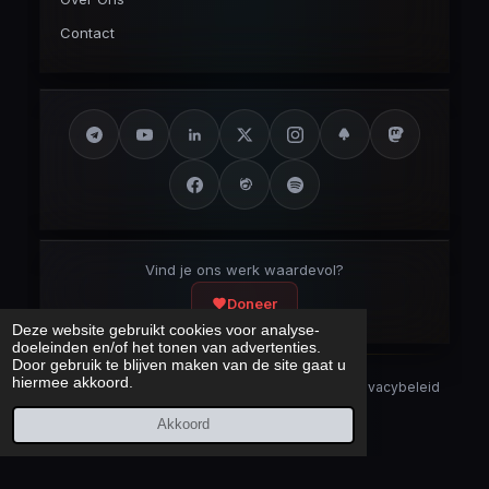
Contact
Vind je ons werk waardevol?
Doneer
Deze website gebruikt cookies voor analyse-
doeleinden en/of het tonen van advertenties.
Door gebruik te blijven maken van de site gaat u
hiermee akkoord.
Security Disclaimer
Security.txt
AI Bot Disclaimer
Privacybeleid
Cookieverklaring
Sitemap
Akkoord
Laatst bijgewerkt:
9 augustus 2026
© 2017 – 2026 Cybercrimeinfo