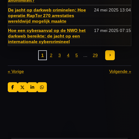
anonimiteit?
De jacht op darkweb criminelen: Hoe
24 mei 2025
13:04
operatie RapTor 270 arrestaties
wereldwijd mogelijk maakte
Hoe een cyberaanval op de NWO het
17 mei 2025
07:15
darkweb bereikte: de jacht op een
internationale cybercrimineel
1
2
3
4
5
29
«
Vorige
Volgende
»
D
D
S
D
e
e
h
e
l
e
a
l
e
l
r
e
n
e
n