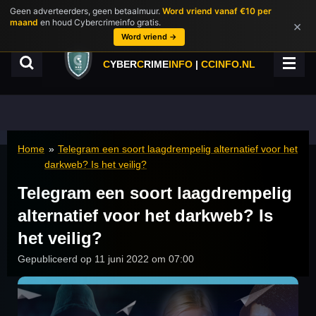
Geen adverteerders, geen betaalmuur.
Word vriend vanaf €10 per
Ga
maand
en houd Cybercrimeinfo gratis.
×
direct
Word vriend →
naar
de
C
YBER
C
RIME
INFO
|
CCINFO.NL
hoofdinhoud
Home
»
Telegram een soort laagdrempelig alternatief voor het
darkweb? Is het veilig?
Telegram een soort laagdrempelig
alternatief voor het darkweb? Is
het veilig?
Gepubliceerd op 11 juni 2022 om 07:00