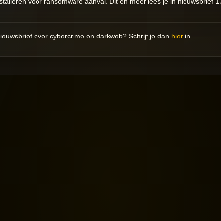
stalleren voor ransomware aanval. Dit en meer lees je in nieuwsbrief 1
ieuwsbrief over cybercrime en darkweb? Schrijf je dan
hier
in.