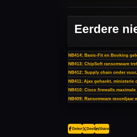
Eerdere ni
NB414: Basic-Fit en Booking gelek
NB413: ChipSoft ransomware tref
NB412: Supply chain onder vuur, 
NB411: Ajax gehackt, ministerie 
NB410: Cisco firewalls maximale
NB409: Ransomware recordjaar en
Delen
Deel
Share