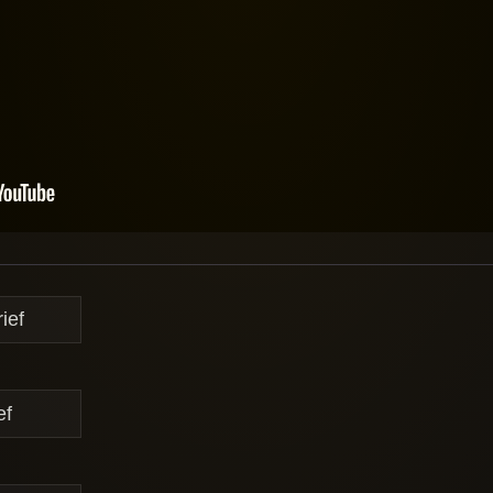
ief
ef