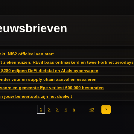
euwsbrieven
t, NIS2 officieel van start
t ziekenhuizen, REvil baas ontmaskerd en twee Fortinet zerodays
$280 miljoen DeFi diefstal en AI als cyberwapen
onder vuur en supply chain aanvallen escaleren
 score en gemeente Epe verliest 600.000 bestanden
 jouw beheertools zijn het doelwit
1
2
3
4
5
62