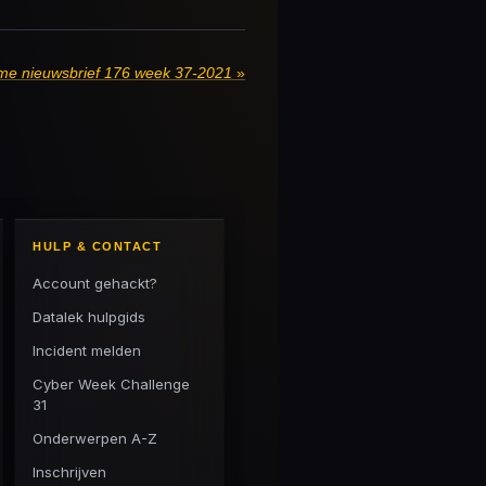
me nieuwsbrief 176 week 37-2021
»
HULP & CONTACT
Account gehackt?
Datalek hulpgids
Incident melden
Cyber Week Challenge
31
Onderwerpen A-Z
Inschrijven