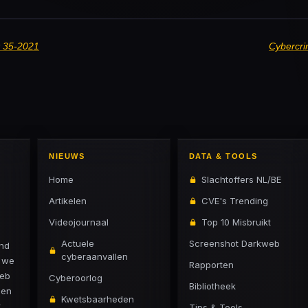
k 35-2021
Cybercri
NIEUWS
DATA & TOOLS
Home
Slachtoffers NL/BE
Artikelen
CVE's Trending
Videojournaal
Top 10 Misbruikt
Actuele
Screenshot Darkweb
and
cyberaanvallen
n we
Rapporten
web
Cyberoorlog
Bibliotheek
 en
Kwetsbaarheden
r
Tips & Tools